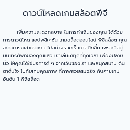
ดาวน์โหลดเกมสล็อตพีจี
เพิ่มความสะดวกสบาย ในการทำเงินของคุณ ได้ด้วย
การดาวน์โหด แอปพลิเคชัน เกมสล็อตออนไลน์ พีจีสล็อต คุณ
จะสามารถเข้าเล่นเกม ได้อย่างรวดเร็วมากยิ่งขึ้น เพราะมีอยู่
บนโทรศัพท์ของคุณแล้ว เข้าเล่นได้ทุกที่ทุกเวลา เพียงปลาย
นิ้ว ให้คุณได้ใช้บริการดี ๆ จากเว็บของเรา และสนุกสนาน ตื่น
ตาตื่นใจ ไปกับเกมคุณภาพ ที่ภาพสวยสมจริง กับค่ายเกม
อันดับ 1 พีจีสล็อต