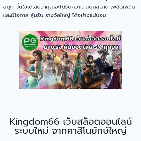
สนุก มั่นใจได้เลยว่าคุณจะได้รับความ สนุกสนาน เพลิดเพลิน
และมีโอกาส ลุ้นรับ รางวัลใหญ่ ได้อย่างแน่นอน
Kingdom66 เว็บสล็อตออนไลน์
ระบบใหม่ จากคาสิโนยักษ์ใหญ่