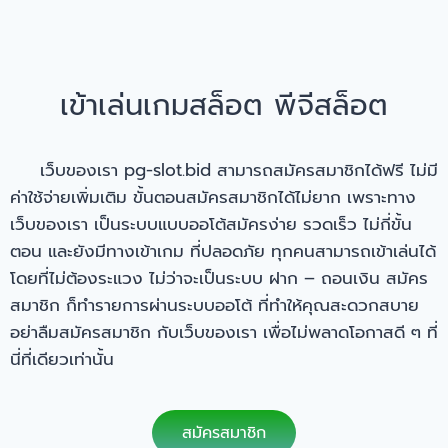
เข้าเล่นเกมสล็อต พีจีสล็อต
เว็บของเรา pg-slot.bid สามารถสมัครสมาชิกได้ฟรี ไม่มี
ค่าใช้จ่ายเพิ่มเติม ขั้นตอนสมัครสมาชิกได้ไม่ยาก เพราะทาง
เว็บของเรา เป็นระบบแบบออโต้สมัครง่าย รวดเร็ว ไม่กี่ขั้น
ตอน และยังมีทางเข้าเกม ที่ปลอดภัย ทุกคนสามารถเข้าเล่นได้
โดยที่ไม่ต้องระแวง ไม่ว่าจะเป็นระบบ ฝาก – ถอนเงิน สมัคร
สมาชิก ก็ทำรายการผ่านระบบออโต้ ที่ทำให้คุณสะดวกสบาย
อย่าลืมสมัครสมาชิก กับเว็บของเรา เพื่อไม่พลาดโอกาสดี ๆ ที่
นี่ที่เดียวเท่านั้น
สมัครสมาชิก