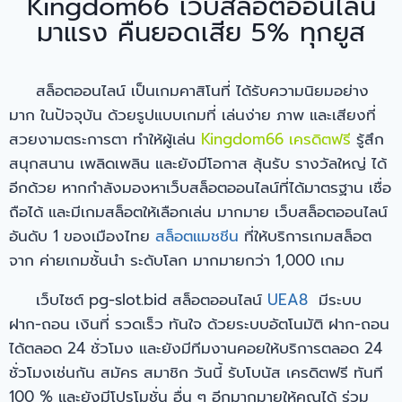
Kingdom66 เว็บสล็อตออนไลน์
มาแรง คืนยอดเสีย 5% ทุกยูส
สล็อตออนไลน์ เป็นเกมคาสิโนที่ ได้รับความนิยมอย่าง
มาก ในปัจจุบัน ด้วยรูปแบบเกมที่ เล่นง่าย ภาพ และเสียงที่
สวยงามตระการตา ทำให้ผู้เล่น
Kingdom66 เครดิตฟรี
รู้สึก
สนุกสนาน เพลิดเพลิน และยังมีโอกาส ลุ้นรับ รางวัลใหญ่ ได้
อีกด้วย หากกำลังมองหาเว็บสล็อตออนไลน์ที่ได้มาตรฐาน เชื่อ
ถือได้ และมีเกมสล็อตให้เลือกเล่น มากมาย เว็บสล็อตออนไลน์
อันดับ 1 ของเมืองไทย
สล็อตแมชชีน
ที่ให้บริการเกมสล็อต
จาก ค่ายเกมชั้นนำ ระดับโลก มากมายกว่า 1,000 เกม
เว็บไซต์ pg-slot.bid สล็อตออนไลน์
UEA8
มีระบบ
ฝาก-ถอน เงินที่ รวดเร็ว ทันใจ ด้วยระบบอัตโนมัติ ฝาก-ถอน
ได้ตลอด 24 ชั่วโมง และยังมีทีมงานคอยให้บริการตลอด 24
ชั่วโมงเช่นกัน สมัคร สมาชิก วันนี้ รับโบนัส เครดิตฟรี ทันที
100 % และยังมีโปรโมชั่น อื่น ๆ อีกมากมายให้คุณได้ ร่วม