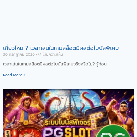
เกี่ยวไหม ? เวลาเล่นในเกมสล็อตมีผลต่อโบนัสพิเศษ
30 กรกฎาคม 2026
ไม่มีความเห็น
เวลาเล่นในเกมสล็อตมีผลต่อโบนัสพิเศษจริงหรือไม่? รู้ก่อน
Read More »