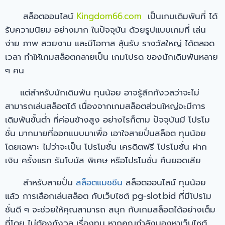
สล็อตออนไลน์
Kingdom66.com
เป็นเกมเดิมพันที่ ได้
รับความนิยม อย่างมาก ในปัจจุบัน ด้วยรูปแบบเกมที่ เล่น
ง่าย ภาพ สวยงาม และมีโอกาส ลุ้นรับ รางวัลใหญ่ ได้ตลอด
เวลา ทำให้เกมสล็อตกลายเป็น เกมโปรด ของนักเดิมพันหลาย
ๆ คน
แต่สำหรับนักเดิมพัน ทุนน้อย อาจรู้สึกกังวลว่าจะไม่
สามารถเล่นสล็อตได้ เนื่องจากเกมสล็อตส่วนใหญ่จะมีการ
เดิมพันขั้นต่ำ ที่ค่อนข้างสูง อย่างไรก็ตาม ปัจจุบันมี โปรโม
ชั่น มากมายที่ออกแบบมาเพื่อ เอาใจสายปั่นสล็อต ทุนน้อย
โดยเฉพาะ ไม่ว่าจะเป็น โปรโมชั่น เครดิตฟรี โปรโมชั่น ฝาก
เงิน ครั้งแรก รับโบนัส พิเศษ หรือโปรโมชั่น คืนยอดเสีย
สำหรับสายปั่น
สล็อตแมชชีน
สล็อตออนไลน์ ทุนน้อย
แล้ว การเลือกเล่นสล็อต กับเว็บไซต์ pg-slot.bid ที่มีโปรโม
ชั่นดี ๆ จะช่วยให้คุณสามารถ สนุก กับเกมสล็อตได้อย่างเต็ม
ที่โดย ไม่ต้องกังวล เรื่องทุน หากคุณกำลังมองหาเว็บไซต์