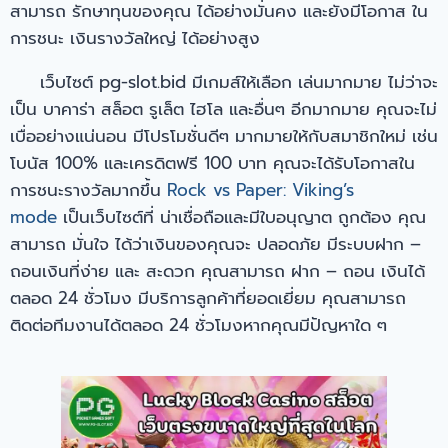
สามารถ รักษาทุนของคุณ ได้อย่างมั่นคง และยังมีโอกาส ใน
การชนะ เงินรางวัลใหญ่ ได้อย่างสูง
เว็บไซต์ pg-slot.bid มีเกมส์ให้เลือก เล่นมากมาย ไม่ว่าจะ
เป็น บาคาร่า สล็อต รูเล็ต ไฮโล และอื่นๆ อีกมากมาย คุณจะไม่
เบื่ออย่างแน่นอน มีโปรโมชั่นดีๆ มากมายให้กับสมาชิกใหม่ เช่น
โบนัส 100% และเครดิตฟรี 100 บาท คุณจะได้รับโอกาสใน
การชนะรางวัลมากขึ้น
Rock vs Paper: Viking’s
mode
เป็นเว็บไซต์ที่ น่าเชื่อถือและมีใบอนุญาต ถูกต้อง คุณ
สามารถ มั่นใจ ได้ว่าเงินของคุณจะ ปลอดภัย
มีระบบฝาก –
ถอนเงินที่ง่าย และ สะดวก คุณสามารถ ฝาก – ถอน เงินได้
ตลอด 24 ชั่วโมง มีบริการลูกค้าที่ยอดเยี่ยม คุณสามารถ
ติดต่อทีมงานได้ตลอด 24 ชั่วโมงหากคุณมีปัญหาใด ๆ