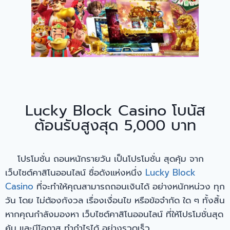
Lucky Block Casino โบนัส
ต้อนรับสูงสุด 5,000 บาท
โปรโมชั่น ถอนหนักรายวัน เป็นโปรโมชั่น สุดคุ้ม จาก
เว็บไซต์คาสิโนออนไลน์ ชื่อดังแห่งหนึ่ง
Lucky Block
Casino
ที่จะทำให้คุณสามารถถอนเงินได้ อย่างหนักหน่วง ทุก
วัน โดย ไม่ต้องกังวล เรื่องเงื่อนไข หรือข้อจำกัด ใด ๆ ทั้งสิ้น
หากคุณกำลังมองหา เว็บไซต์คาสิโนออนไลน์ ที่ให้โปรโมชั่นสุด
คุ้ม และมีโอกาส ทำกำไรได้ อย่างรวดเร็ว