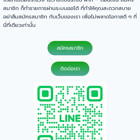
สมาชิก ก็ทำรายการผ่านระบบออโต้ ที่ทำให้คุณสะดวกสบาย
อย่าลืมสมัครสมาชิก กับเว็บของเรา เพื่อไม่พลาดโอกาสดี ๆ ที่
นี่ที่เดียวเท่านั้น
สมัครสมาชิก
ติดต่อเรา