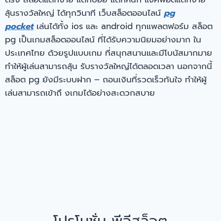
ลุ้นรางวัลใหญ่ ได้ทุกวินาที เว็บสล็อตออนไลน์
pg
pocket
เล่นได้ทั้ง ios และ android ทุกแพลตฟอร์ม
สล็อต
pg เป็นเกมสล็อตออนไลน์ ที่ได้รับความนิยมอย่างมาก ใน
ประเทศไทย ด้วยรูปแบบเกม ที่สนุกสนานและมีโบนัสมากมาย
ทำให้ผู้เล่นสามารถลุ้น รับรางวัลใหญ่ได้ตลอดเวลา นอกจากนี้
สล็อต pg ยังมีระบบฝาก – ถอนเงินที่รวดเร็วทันใจ ทำให้ผู้
เล่นสามารถเข้าถึ งเกมได้อย่างสะดวกสบาย