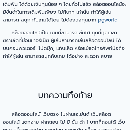
เดิมพัน ได้ด้วยเงินทุนน้อย ๆ โดยทั่วไปแล้ว สล็อตออนไลน์จะ
มีขั้นต่ำในการเดิมพันเพียง ไม่กี่บาท เท่านั้น ทำให้ผู้เล่น
สามารถ สนุก กับเกมได้โดย ไม่ต้องลงทุนมาก
pgworld
สล็อตออนไลน์เป็น เกมที่สามารถเล่นได้ ทุกที่ทุกเวลา
ตราบใดที่มีอินเทอร์เน็ต ผู้เล่นสามารถเล่นสล็อตออนไลน์ ได้
บนคอมพิวเตอร์, โน้ตบุ๊ก, แท็บเล็ต หรือแม้แต่โทรศัพท์มือถือ
ทำให้ผู้เล่น สามารถสนุกกับเกม ได้อย่าง สะดวก สบาย
บทความทิ้งท้าย
สล็อตออนไลน์ เว็บตรง ไม่ผ่านเอเย่นต์ เว็บสล็อต
ออนไลน์ แตกง่าย ฝากถอน ไม่ มี ขั้น ต่ำ 1 บาทก็ถอนได้ เว็บ
ตรง สล็อตแตกง่าย แตกบ่อย แตกหนัก แจ็คพอตแตกง่าย