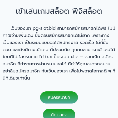
เข้าเล่นเกมสล็อต พีจีสล็อต
เว็บของเรา pg-slot.bid สามารถสมัครสมาชิกได้ฟรี ไม่มี
ค่าใช้จ่ายเพิ่มเติม ขั้นตอนสมัครสมาชิกได้ไม่ยาก เพราะทาง
เว็บของเรา เป็นระบบแบบออโต้สมัครง่าย รวดเร็ว ไม่กี่ขั้น
ตอน และยังมีทางเข้าเกม ที่ปลอดภัย ทุกคนสามารถเข้าเล่นได้
โดยที่ไม่ต้องระแวง ไม่ว่าจะเป็นระบบ ฝาก – ถอนเงิน สมัคร
สมาชิก ก็ทำรายการผ่านระบบออโต้ ที่ทำให้คุณสะดวกสบาย
อย่าลืมสมัครสมาชิก กับเว็บของเรา เพื่อไม่พลาดโอกาสดี ๆ ที่
นี่ที่เดียวเท่านั้น
สมัครสมาชิก
ติดต่อเรา