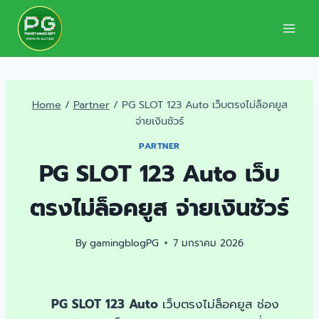
Home
/
Partner
/
PG SLOT 123 Auto เว็บตรงไม่ล็อคยูส
จ่ายเงินชัวร์
PARTNER
PG SLOT 123 Auto เว็บ
ตรงไม่ล็อคยูส จ่ายเงินชัวร์
By
gamingblogPG
7 มกราคม 2026
PG SLOT 123 Auto
เว็บตรงไม่ล็อคยูส ช่อง