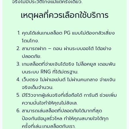
จริงไม่มีประวัติโกงแม้แต่ครั้งเดียว.
เหตุผลที่ควรเลือกใช้บริการ
คุณได้เล่นเกมสล็อต PG แบบไม่ต้องกลัวเสี่ยง
โดนโกง.
สามารถฝาก – ถอน ผ่านระบบออโต้ ได้อย่าง
ปลอดภัย.
เกมสล็อตที่จ่ายเงินได้จริง ไม่ล็อคยูส เดอมพัน
บนระบบ RNG ที่ได้ม่ตรฐาน.
เว็บตรง ไม่ผ่าเอเย่นต์ ไม่ผ่านคนกลาง จ่ายเงิน
จริงเต็มจำนวน.
มีรีวิวจากผู้เล่นจริงที่เชื่อถือได้ การันตี ช่วยเพิ่ม
ความมั่นใจทำให้คุณไม่ลังเล.
สามารถเล่นสล็อตที่ปลอดภัยได้มากที่สุด
ป้องกันข้อมูลรั่วไหล ทำให้คุณสบายใจได้ทุก
ครั้งที่เล่น.เกมสล็อตกับเรา.