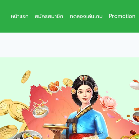
หน้าแรก
สมัครสมาชิก
ทดลองเล่นเกม
Promotion