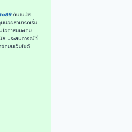
to89
กับโบนัส
ทุนน้อยสามารถเริ่ม
พิ่มโอกาสชนะเกม
บนัส ประสบการณ์ที่
มาชิกบนเว็บไซต์