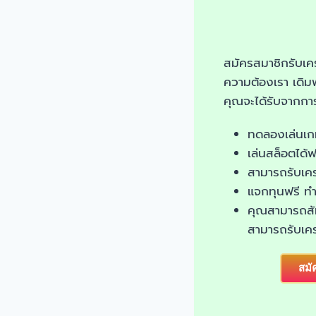
สมัครสมาชิกรับเคร
ความต้องเรา เดิมพ
คุณจะได้รับจากการ
ทดลองเล่นเกม
เล่นสล็อตได้
สามารถรับเครดิ
แจกทุนฟรี ทำ
คุณสามารถสัม
สามารถรับเคร
สมั