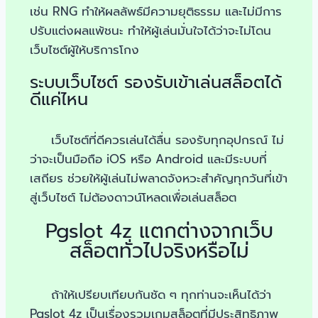
เช่น RNG ทำให้ผลลัพธ์มีความยุติธรรม และไม่มีการ
ปรับแต่งผลแพ้ชนะ ทำให้ผู้เล่นมั่นใจได้ว่าจะไม่โดน
เว็บไซต์ผู้ให้บริการโกง
ระบบเว็บไซต์ รองรับเข้าเล่นสล็อตได้
ดีแค่ไหน
เว็บไซต์ที่ดีควรเล่นได้ลื่น รองรับทุกอุปกรณ์ ไม่
ว่าจะเป็นมือถือ iOS หรือ Android และมีระบบที่
เสถียร ช่วยให้ผู้เล่นไม่พลาดจังหวะสำคัญทุกวันที่เข้า
สู่เว็บไซต์ ไม่ต้องดาวน์โหลดเพื่อเล่นสล็อต
Pgslot 4z แตกต่างจากเว็บ
สล็อตทั่วไปจริงหรือไม่
ถ้าให้เปรียบเทียบกันชัด ๆ ทุกท่านจะเห็นได้ว่า
Pgslot 4z เป็นเรื่องรวมเกมสล็อตที่มีประสิทธิภาพ