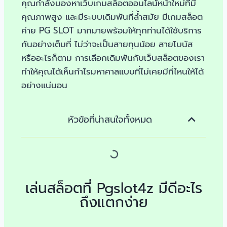
คุณกำลังมองหาเว็บเกมสล็อตออนไลน์หน้าใหม่ที่มี
คุณภาพสูง และมีระบบเดิมพันที่ล้ำสมัย มีเกมสล็อต
ค่าย PG SLOT มากมายพร้อมให้ทุกท่านได้ใช้บริการ
กันอย่างเต็มที่ ไม่ว่าจะเป็นสายทุนน้อย สายโบนัส
หรืออะไรก็ตาม การเลือกเดิมพันกับเว็บสล็อตของเรา
ทำให้คุณได้เห็นกำไรมหาศาลแบบที่ไม่เคยมีที่ไหนให้ได้
อย่างแน่นอน
หัวข้อที่น่าสนใจทั้งหมด
เล่นสล็อตที่ Pgslot4z มีดีอะไร
ถึงแตกง่าย