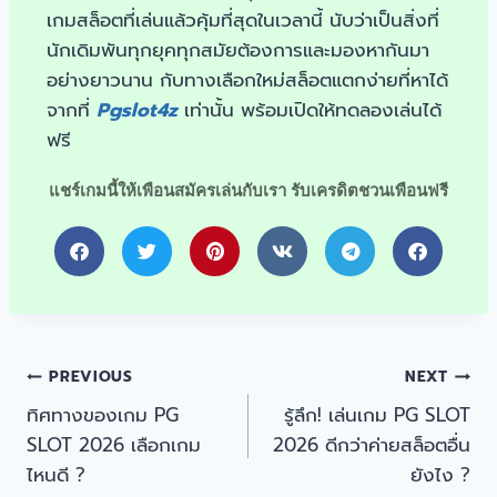
เกมสล็อตที่เล่นแล้วคุ้มที่สุดในเวลานี้ นับว่าเป็นสิ่งที่
นักเดิมพันทุกยุคทุกสมัยต้องการและมองหากันมา
อย่างยาวนาน กับทางเลือกใหม่สล็อตแตกง่ายที่หาได้
จากที่
Pgslot4z
เท่านั้น พร้อมเปิดให้ทดลองเล่นได้
ฟรี
แชร์เกมนี้ให้เพือนสมัครเล่นกับเรา รับเครดิตชวนเพือนฟรี
PREVIOUS
NEXT
ทิศทางของเกม PG
รู้ลึก! เล่นเกม PG SLOT
SLOT 2026 เลือกเกม
2026 ดีกว่าค่ายสล็อตอื่น
ไหนดี ?
ยังไง ?