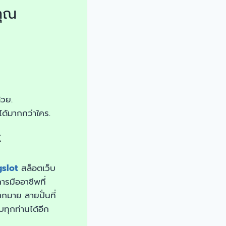
คุณ
้วย.
ได้มากกว่าใคร.
t
slot
สล็อตเว็บ
ารมืออาชีพที่
มาย สายปั่นที่
บทุกท่านได้อีก