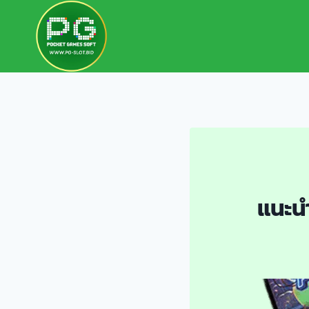
แนะนำ