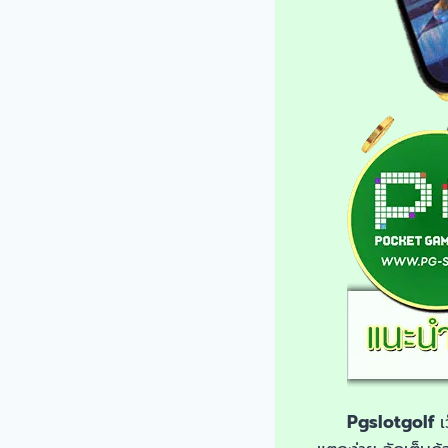
Pgslotgolf
เ