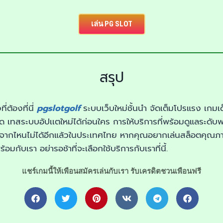
เล่น PG SLOT
สรุป
ี่ต้องที่นี่
pgslotgolf
ระบบเว็บใหม่ชั้นนำ จัดเต็มโปรแรง เกมเด็
ัด เทสระบบอัปเเตใหม่ได้ก่อนใคร การให้บริการที่พร้อมดูแลระดับ
จากไหนไม่ได้อีกแล้วในประเทศไทย หากคุณอยากเล่นสล็อตคุณภา
มกับเรา อย่ารอช้าที่จะเลือกใช้บริการกับเราที่นี้.
แชร์เกมนี้ให้เพือนสมัครเล่นกับเรา รับเครดิตชวนเพือนฟรี