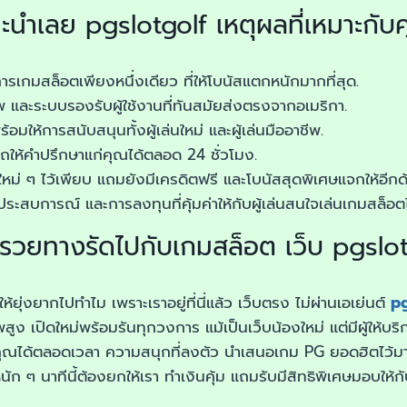
ะนำเลย pgslotgolf เหตุผลที่เหมาะกับ
ริการเกมสล็อตเพียงหนึ่งเดียว ที่ให้โบนัสแตกหนักมากที่สุด.
 และระบบรองรับผู้ใช้งานที่ทันสมัยส่งตรงจากอเมริกา.
้อมให้การสนับสนุนทั้งผู้เล่นใหม่ และผู้เล่นมืออาชีพ.
ให้คำปรึกษาแก่คุณได้ตลอด 24 ชั่วโมง.
ใหม่ ๆ ไว้เพียบ แถมยังมีเครดิตฟรี และโบนัสสุดพิเศษแจกให้อีกด
ประสบการณ์ และการลงทุนที่คุ้มค่าให้กับผู้เล่นสนใจเล่นเกมสล็อต
รวยทางรัดไปกับเกมสล็อต เว็บ pgslo
้ยุ่งยากไปทำไม เพราะเราอยู่ที่นี่แล้ว เว็บตรง ไม่ผ่านเอเย่นต์
pg
สูง เปิดใหม่พร้อมรันทุกวงการ แม้เป็นเว็บน้องใหม่ แต่มีผู้ให้บริก
ณได้ตลอดเวลา ความสนุกที่ลงตัว นำเสนอเกม PG ยอดฮิตไว้มาก
ก ๆ นาทีนี้ต้องยกให้เรา ทำเงินคุ้ม แถมรับมีสิทธิพิเศษมอบให้กั