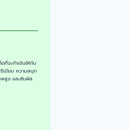
ดที่จะทำเงินให้กับ
พรีเมียม ความสนุก
พสูง และสัมผัส