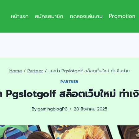
หน้าแรก
สมัครสมาชิก
ทดลองเล่นเกม
Promotion
Home
/
Partner
/
แนะนำ Pgslotgolf สล็อตเว็บใหม่ ทำเงินง่าย
PARTNER
 Pgslotgolf สล็อตเว็บใหม่ ทำเง
By
gamingblogPG
20 สิงหาคม 2025