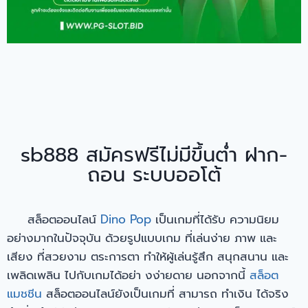
sb888 สมัครฟรีไม่มีขึ้นต่ำ ฝาก-
ถอน ระบบออโต้
สล็อตออนไลน์
Dino Pop
เป็นเกมที่ได้รับ ความนิยม
อย่างมากในปัจจุบัน ด้วยรูปแบบเกม ที่เล่นง่าย ภาพ และ
เสียง ที่สวยงาม ตระการตา ทำให้ผู้เล่นรู้สึก สนุกสนาน และ
เพลิดเพลิน ไปกับเกมได้อย่า งง่ายดาย นอกจากนี้
สล็อต
แมชชีน
สล็อตออนไลน์ยังเป็นเกมที่ สามารถ ทำเงิน ได้จริง