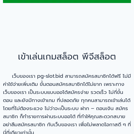
เข้าเล่นเกมสล็อต พีจีสล็อต
เว็บของเรา pg-slot.bid สามารถสมัครสมาชิกได้ฟรี ไม่มี
ค่าใช้จ่ายเพิ่มเติม ขั้นตอนสมัครสมาชิกได้ไม่ยาก เพราะทาง
เว็บของเรา เป็นระบบแบบออโต้สมัครง่าย รวดเร็ว ไม่กี่ขั้น
ตอน และยังมีทางเข้าเกม ที่ปลอดภัย ทุกคนสามารถเข้าเล่นได้
โดยที่ไม่ต้องระแวง ไม่ว่าจะเป็นระบบ ฝาก – ถอนเงิน สมัคร
สมาชิก ก็ทำรายการผ่านระบบออโต้ ที่ทำให้คุณสะดวกสบาย
อย่าลืมสมัครสมาชิก กับเว็บของเรา เพื่อไม่พลาดโอกาสดี ๆ ที่
นี่ที่เดียวเท่านั้น