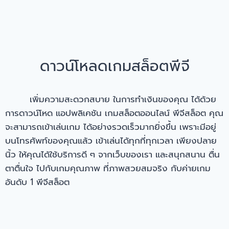
ดาวน์โหลดเกมสล็อตพีจี
เพิ่มความสะดวกสบาย ในการทำเงินของคุณ ได้ด้วย
การดาวน์โหด แอปพลิเคชัน เกมสล็อตออนไลน์ พีจีสล็อต คุณ
จะสามารถเข้าเล่นเกม ได้อย่างรวดเร็วมากยิ่งขึ้น เพราะมีอยู่
บนโทรศัพท์ของคุณแล้ว เข้าเล่นได้ทุกที่ทุกเวลา เพียงปลาย
นิ้ว ให้คุณได้ใช้บริการดี ๆ จากเว็บของเรา และสนุกสนาน ตื่น
ตาตื่นใจ ไปกับเกมคุณภาพ ที่ภาพสวยสมจริง กับค่ายเกม
อันดับ 1 พีจีสล็อต