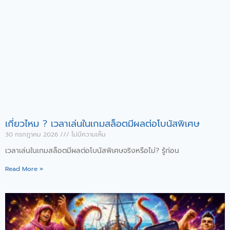
เกี่ยวไหม ? เวลาเล่นในเกมสล็อตมีผลต่อโบนัสพิเศษ
30 กรกฎาคม 2026
ไม่มีความเห็น
เวลาเล่นในเกมสล็อตมีผลต่อโบนัสพิเศษจริงหรือไม่? รู้ก่อน
Read More »