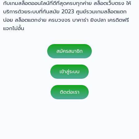
กับเกมสล็อตออนไลน์ที่ดีที่สุดครบทุกค่าย สล็อตเว็บตรง ให้
บริการด้วยระบบที่ทันสมัย 2023 ศูนย์รวมเกมสล็อตแตก
บ่อย สล็อตแตกง่าย ครบวงจร บาคาร่า ยิงปลา เครดิตฟรี
แจกไม่อั้น
สมัครสมาชิก
เข้าสู่ระบบ
ติดต่อเรา