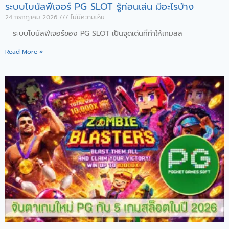
ระบบโบนัสฟีเจอร์ PG SLOT รู้ก่อนเล่น มีอะไรบ้าง
24 กรกฎาคม 2026
ไม่มีความเห็น
ระบบโบนัสฟีเจอร์ของ PG SLOT เป็นจุดเด่นที่ทำให้เกมสล
Read More »