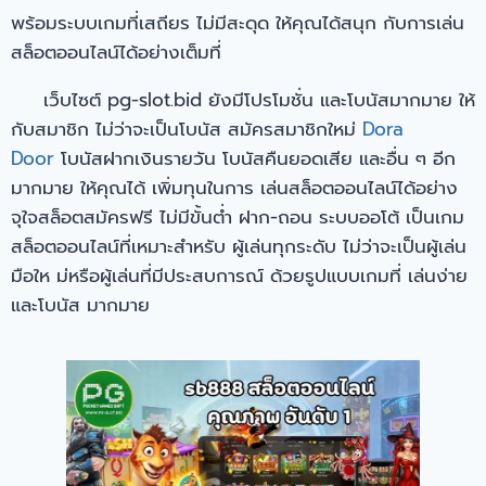
พร้อมระบบเกมที่เสถียร ไม่มีสะดุด ให้คุณได้สนุก กับการเล่น
สล็อตออนไลน์ได้อย่างเต็มที่
เว็บไซต์ pg-slot.bid ยังมีโปรโมชั่น และโบนัสมากมาย ให้
กับสมาชิก ไม่ว่าจะเป็นโบนัส สมัครสมาชิกใหม่
Dora
Door
โบนัสฝากเงินรายวัน โบนัสคืนยอดเสีย และอื่น ๆ อีก
มากมาย ให้คุณได้ เพิ่มทุนในการ เล่นสล็อตออนไลน์ได้อย่าง
จุใจสล็อตสมัครฟรี ไม่มีขั้นต่ำ ฝาก-ถอน ระบบออโต้ เป็นเกม
สล็อตออนไลน์ที่เหมาะสำหรับ ผู้เล่นทุกระดับ ไม่ว่าจะเป็นผู้เล่น
มือให ม่หรือผู้เล่นที่มีประสบการณ์ ด้วยรูปแบบเกมที่ เล่นง่าย
และโบนัส มากมาย