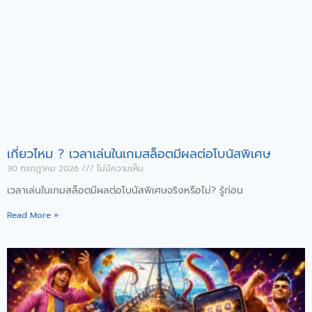
เกี่ยวไหม ? เวลาเล่นในเกมสล็อตมีผลต่อโบนัสพิเศษ
30 กรกฎาคม 2026
ไม่มีความเห็น
เวลาเล่นในเกมสล็อตมีผลต่อโบนัสพิเศษจริงหรือไม่? รู้ก่อน
Read More »