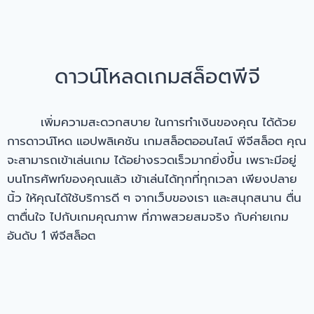
ดาวน์โหลดเกมสล็อตพีจี
เพิ่มความสะดวกสบาย ในการทำเงินของคุณ ได้ด้วย
การดาวน์โหด แอปพลิเคชัน เกมสล็อตออนไลน์ พีจีสล็อต คุณ
จะสามารถเข้าเล่นเกม ได้อย่างรวดเร็วมากยิ่งขึ้น เพราะมีอยู่
บนโทรศัพท์ของคุณแล้ว เข้าเล่นได้ทุกที่ทุกเวลา เพียงปลาย
นิ้ว ให้คุณได้ใช้บริการดี ๆ จากเว็บของเรา และสนุกสนาน ตื่น
ตาตื่นใจ ไปกับเกมคุณภาพ ที่ภาพสวยสมจริง กับค่ายเกม
อันดับ 1 พีจีสล็อต