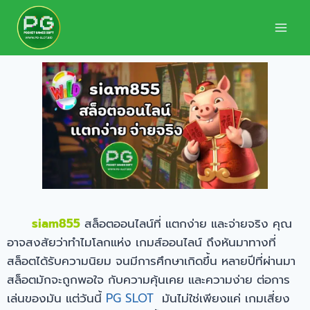
siam855
สล็อตออนไลน์ที่ แตกง่าย และจ่ายจริง คุณ
อาจสงสัยว่าทำไมโลกแห่ง เกมส์ออนไลน์ ถึงหันมาทางที่
สล็อตได้รับความนิยม จนมีการศึกษาเกิดขึ้น หลายปีที่ผ่านมา
สล็อตมักจ
ะถูกพอใจ กับความคุ้นเคย และความง่าย ต่อการ
เล่นของมัน แต่วันนี้
PG SLOT
มันไม่ใช่เพียงแค่ เกมเสี่ยง