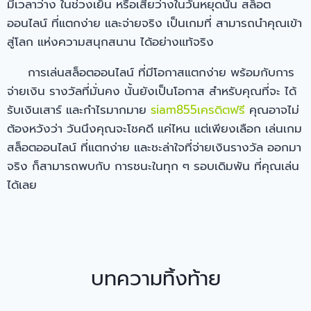
มีเวลาว่าง ในช่วงเย็น หรือเสียว่างในวันหยุดนั้น สล็อต
ออนไลน์ ที่แตกง่าย และจ่ายจริง เป็นเกมที่ สามารถนำคุณเข้า
สู่โลก แห่งความสนุกสนาน ได้อย่างแท้จริง
การเล่นสล็อตออนไลน์ ที่มีโอกาสแตกง่าย พร้อมกับการ
จ่ายเงิน รางวัลที่มั่นคง นั้นยังเป็นโอกาส สำหรับคุณที่จะ ได้
รับเงินเสาร์ และกำไรมากมาย
siam855เครดิตฟรี
คุณอาจไม่
ต้องหวังว่า วันนึงคุณจะโชคดี แค่ไหน แต่เพียงเลือก เล่นเกม
สล็อตออนไลน์ ที่แตกง่าย และชะล่าใจที่จ่ายเงินรางวัล ออกมา
จริง ก็สามารถพบกับ การชนะในทุก ๆ รอบเดิมพัน ที่คุณเล่น
ได้เลย
บทความทิ้งท้าย