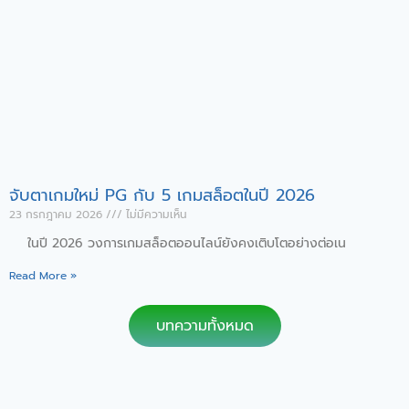
จับตาเกมใหม่ PG กับ 5 เกมสล็อตในปี 2026
23 กรกฎาคม 2026
ไม่มีความเห็น
ในปี 2026 วงการเกมสล็อตออนไลน์ยังคงเติบโตอย่างต่อเน
Read More »
บทความทั้งหมด