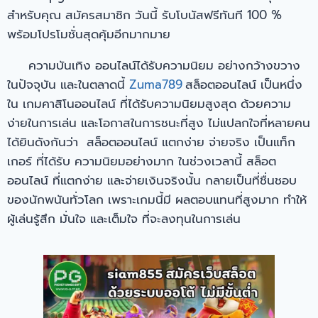
สำหรับคุณ สมัครสมาชิก วันนี้ รับโบนัสฟรีทันที 100 %
พร้อมโปรโมชั่นสุดคุ้มอีกมากมาย
ความบันเทิง ออนไลน์ได้รับความนิยม อย่างกว้างขวาง
ในปัจจุบัน และในตลาดนี้
Zuma789
สล็อตออนไลน์ เป็นหนึ่ง
ใน เกมคาสิโนออนไลน์ ที่ได้รับความนิยมสูงสุด ด้วยความ
ง่ายในการเล่น และโอกาสในการชนะที่สูง ไม่แปลกใจที่หลายคน
ได้ยินดังกันว่า สล็อตออนไลน์ แตกง่าย จ่ายจริง เป็นแท็ก
เกอร์ ที่ได้รับ ความนิยมอย่างมาก ในช่วงเวลานี้
สล็อต
ออนไลน์ ที่แตกง่าย และจ่ายเงินจริงนั้น กลายเป็นที่ชื่นชอบ
ของนักพนันทั่วโลก เพราะเกมนี้มี ผลตอบแทนที่สูงมาก ทำให้
ผู้เล่นรู้สึก มั่นใจ และเต็มใจ ที่จะลงทุนในการเล่น