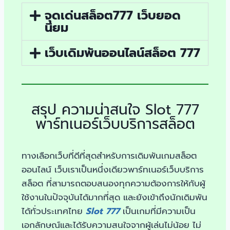
จุดเด่นสล็อต777 เว็บยอด
นิยม
เว็บเดิมพันออนไลน์สล็อต 777
สรุป ความน่าสนใจ Slot 777
พาร์ทเนอร์เว็บบริการสล็อต
ทางเลือกเว็บที่ดีที่สุดสำหรับการเดิมพันเกมสล็อต
ออนไลน์ เว็บเราเป็นหนึ่งเดียวพาร์ทเนอร์เว็บบริการ
สล็อต ที่สามารถตอบสนองทุกความต้องการให้กับผู้
ใช้งานในปัจจุบันได้มากที่สุด และยังเข้าถึงนักเดิมพัน
ได้ทั่วประเทศไทย
Slot 777
เป็นเกมที่มีความเป็น
เอกลักษณ์และได้รับความสนใจจากผู้เล่นไม่น้อย ไม่