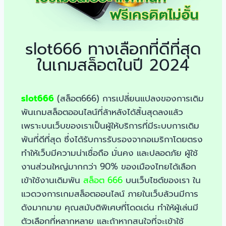
slot666 ทางเลือกที่ดีที่สุด
ในเกมสล็อตในปี 2024
slot666
(สล็อต666) การเปลี่ยนแปลงของการเดิม
พันเกมสล็อตออนไลน์ที่ล้าหลังได้สิ้นสุดลงแล้ว
เพราะบนเว็บของเราเป็นผู้ให้บริการที่มีระบบการเดิม
พันที่ดีที่สุด ซึ่งได้รับการรับรองจากอเมริกาโดยตรง
ทำให้เว็บมีความน่าเชื่อถือ มั่นคง และปลอดภัย ผู้ใช้
งานส่วนใหญ่มากกว่า 90% ของเมืองไทยได้เลือก
เข้าใช้งานเดิมพัน
สล็อต 666
บนเว็บไซต์ของเรา ใน
แวดวงการเกมสล็อตออนไลน์ ภายในเว็บล้วนมีการ
ดังมากมาย คุณสมับติพิเศษที่โดดเด่น ทำให้ผู้เล่นมี
ตัวเลือกที่หลากหลาย และถ้าหากสนใจที่จะเข้าใช้