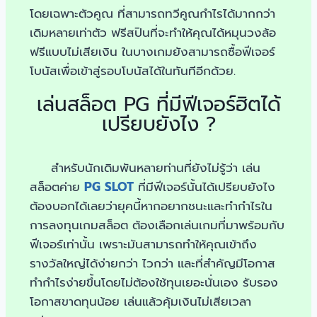
โดยเฉพาะตัวคูณ ที่สามารถทวีคูณกำไรได้มากกว่า
เดิมหลายเท่าตัว ฟรีสปินที่จะทำให้คุณได้หมุนวงล้อ
ฟรีแบบไม่เสียเงิน ในบางเกมยังสามารถซื้อฟีเจอร์
โบนัสเพื่อเข้าสู่รอบโบนัสได้ในทันทีอีกด้วย.
เล่นสล็อต PG ที่มีฟีเจอร์ฮิตได้
เปรียบยังไง ?
สำหรับนักเดิมพันหลายท่านที่ยังไม่รู้ว่า เล่น
สล็อตค่าย
PG SLOT
ที่มีฟีเจอร์นั้นได้เปรียบยังไง
ต้องบอกได้เลยว่ายุคนี้หากอยากชนะและทำกำไรใน
การลงทุนเกมสล็อต ต้องเลือกเล่นเกมที่มาพร้อมกับ
ฟีเจอร์เท่านั้น เพราะมันสามารถทำให้คุณเข้าถึง
รางวัลใหญ่ได้ง่ายกว่า ไวกว่า และที่สำคัญมีโอกาส
ทำกำไรง่ายขึ้นโดยไม่ต้องใช้ทุนเยอะนั่นเอง รับรอง
โอกาสขาดทุนน้อย เล่นแล้วคุ้มเงินไม่เสียเวลา