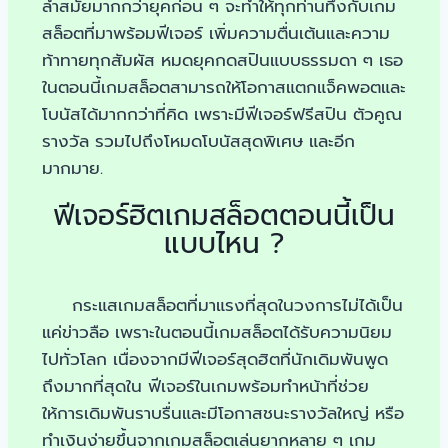
ล้ำสมัยมากกว่ายุคก่อน ๆ จะทำให้ทุกท่านทึ่งกับเกม
สล็อตที่มาพร้อมฟีเจอร์ เพิ่มความตื่นเต้นและความ
ท้าทายทุกสัมผัส หมดยุคกดสปินแบบธรรมดา ๆ เธอ
ในตอนนี้เกมสล็อตสามารถให้โอกาสแตกแจ็คพอตและ
โบนัสได้มากกว่าที่คิด เพราะมีฟีเจอร์ฟรีสปิน ตัวคูณ
รางวัล รวมไปถึงโหมดโบนัสสุดพิเศษ และอีก
มากมาย.
ฟีเจอร์ฮิตเกมสล็อตตอนนี้เป็น
แบบไหน ?
กระแสเกมสล็อตที่มาแรงที่สุดในวงการไม่ได้เป็น
แค่ข่าวลือ เพราะในตอนนี้เกมสล็อตได้รับความนิยม
ไปทั่วโลก เนื่องจากมีฟีเจอร์สุดฮิตที่นักเดิมพันพูด
ถึงมากที่สุดใน ฟีเจอร์ในเกมพร้อมทำหน้าที่ช่วย
ให้การเดิมพันราบรื่นและมีโอกาสชนะรางวัลใหญ่ หรือ
ทำเงินง่ายขึ้นจากเกมสล็อตเล่นยากหลาย ๆ เกม