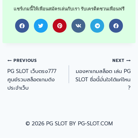
แชร์เกมนี้ให้เพือนสมัครเล่นกับเรา รับเครดิตชวนเพือนฟรี
PREVIOUS
NEXT
PG SLOT เว็บตรง777
มองหาเกมสล็อต เล่น PG
ศูนย์รวมสล็อตเกมดัง
SLOT ชื่อนี้มั่นใจได้แค่ไหน
ประจำเว็บ
?
© 2026 PG SLOT BY PG-SLOT.COM