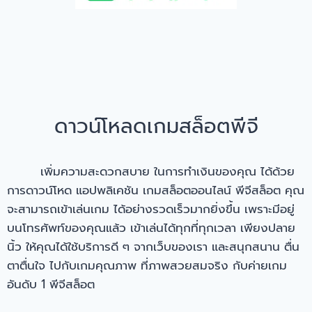
ดาวน์โหลดเกมสล็อตพีจี
เพิ่มความสะดวกสบาย ในการทำเงินของคุณ ได้ด้วย
การดาวน์โหด แอปพลิเคชัน เกมสล็อตออนไลน์ พีจีสล็อต คุณ
จะสามารถเข้าเล่นเกม ได้อย่างรวดเร็วมากยิ่งขึ้น เพราะมีอยู่
บนโทรศัพท์ของคุณแล้ว เข้าเล่นได้ทุกที่ทุกเวลา เพียงปลาย
นิ้ว ให้คุณได้ใช้บริการดี ๆ จากเว็บของเรา และสนุกสนาน ตื่น
ตาตื่นใจ ไปกับเกมคุณภาพ ที่ภาพสวยสมจริง กับค่ายเกม
อันดับ 1 พีจีสล็อต