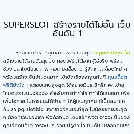
SUPERSLOT สร้างรายได้ไม่อั้น เว็บ
อันดับ 1
ช่วงเวลาดี ๆ ที่คุณสามารถร่วมสนุก
superslotทุกเว็บ
สร้างรายได้รายวันสุดปัง คอนเฟิร์มได้จากผู้ใช้จริง พร้อม
ช่วงเวลาโบนัสแตก พาคอเกมสล็อต มารู้จักเกมสล็อตใหม่ ๆ
พร้อมสร้างเงินจำนวนมาก เข้าบัญชีของคุณทันที
ทุนสล็อต
ฟรีดียังไง
ผลตอบแทนสูงสุด ได้อย่างมีประสิทธิภาพ เข้าสู่
โหมดแจกแบบจริงจัง สำหรับการทำกำไร ที่ทำได้เสมอมา เพื่อ
เพิ่มโอกาส ในการชนะได้ง่าย ๆ ให้ผู้เล่นทุกคน ที่เป็นสมาชิก
กับเรา pg-slot.bid แจกรางวัลเยอะที่สุด โบนัสออกเยอะสุด
ๆ ต้องที่เว็บของเรา พีจีด็อทบิด เงินแจ็คพอต อาจจะเป็นของ
คุณอีกคนก็ได้ ใครจะไปรู้ รวยไม่รู้ตัวชั่วข้ามคืน ไปลองกันเลย