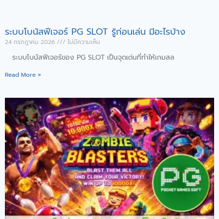
ระบบโบนัสฟีเจอร์ PG SLOT รู้ก่อนเล่น มีอะไรบ้าง
24 กรกฎาคม 2026
ไม่มีความเห็น
ระบบโบนัสฟีเจอร์ของ PG SLOT เป็นจุดเด่นที่ทำให้เกมสล
Read More »