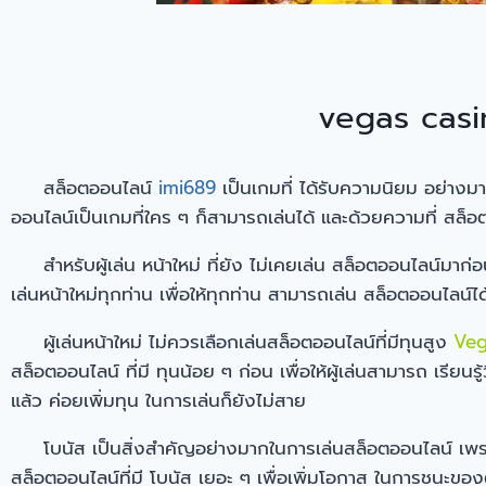
vegas casino
สล็อตออนไลน์
imi689
เป็นเกมที่ ได้รับความนิยม อย่างม
ออนไลน์เป็นเกมที่ใคร ๆ ก็สามารถเล่นได้ และด้วยความที่ สล็อต
สำหรับผู้เล่น หน้าใหม่ ที่ยัง ไม่เคยเล่น สล็อตออนไลน์มาก่อน อ
เล่นหน้าใหม่ทุกท่าน เพื่อให้ทุกท่าน สามารถเล่น สล็อตออนไลน
ผู้เล่นหน้าใหม่ ไม่ควรเลือกเล่นสล็อตออนไลน์ที่มีทุนสูง
Veg
สล็อตออนไลน์ ที่มี ทุนน้อย ๆ ก่อน เพื่อให้ผู้เล่นสามารถ เรียน
แล้ว ค่อยเพิ่มทุน ในการเล่นก็ยังไม่สาย
โบนัส เป็นสิ่งสำคัญอย่างมากในการเล่นสล็อตออนไลน์ เพราะโบนั
สล็อตออนไลน์ที่มี โบนัส เยอะ ๆ เพื่อเพิ่มโอกาส ในการชนะของ