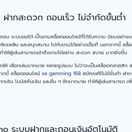
ฝากสะดวก ถอนเร็ว ไม่จำกัดขั้นต่ำ
าก-ถอน ระบบออโต้ เป็นเกมสล็อตออนไลน์ที่ได้รับความ นิยมอย่างม
เพลิดเพลิน และสนุกสนาน ไปกับเกมได้อย่างเต็มที่ นอกจากนี้ สล็
ทำให้ผู้เล่นสามารถเข้าถึงเกมได้อย่าง สะดวก สบาย มากยิ่งขึ้น
ห้ เลือกเล่นมากมาย หลายรูปแบบ ไม่ว่าจะเป็นสล็อตคลาสสิก ส
กจากนี้ สล็อตออนไลน์
sa gamming 168
สมัครฟรีไม่มีขั้นต่ำ ฝ
สฝากเงิน โบนัสคืนเงิน และอื่น ๆ อีกมากมาย ทำให้ผู้เล่นสามารถ เ
no ระบบฝากและถอนเงินอัตโนมัติ