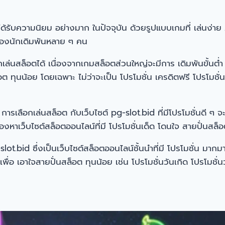
 ได้รับความนิยม อย่างมาก ในปัจจุบัน ด้วยรูปแบบเกมที่ เล่นง่า
ของนักเดิมพันหลาย ๆ คน
่นสล็อตได้ เนื่องจากเกมสล็อตส่วนใหญ่จะมีการ เดิมพันขั้นต่ำ ท
อต ทุนน้อย โดยเฉพาะ ไม่ว่าจะเป็น โปรโมชั่น เครดิตฟรี โปรโมชั่
ารเลือกเล่นสล็อต กับเว็บไซต์ pg-slot.bid ที่มีโปรโมชั่นดี ๆ
มองหาเว็บไซต์สล็อตออนไลน์ที่มี โปรโมชั่นเด็ด โดนใจ สายปั่นสล็
g-slot.bid ซึ่งเป็นเว็บไซต์สล็อตออนไลน์ชั้นนำที่มี โปรโมชั่น มาก
พื่อ เอาใจสายปั่นสล็อต ทุนน้อย เช่น โปรโมชั่นวันเกิด โปรโมชั่