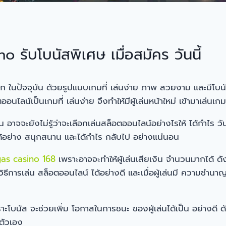
 รับโบนัสพิเศษ เมื่อสมัคร วันนี้
าก ในปัจจุบัน ด้วยรูปแบบเกมที่ เล่นง่าย ภาพ สวยงาม และมีโบนั
ออนไลน์เป็นเกมที่ เล่นง่าย จึงทำให้มีผู้เล่นหน้าใหม่ เข้ามาเล
าจจะยังไม่รู้ว่าจะเลือกเล่นสล็อตออนไลน์อย่างไรให้ ได้กำไร วันน
์ได้อย่าง สนุกสนาน และได้กำไร กลับไป อย่างแน่นอน
as casino 168
เพราะอาจจะทำให้ผู้เล่นเสียเงิน จำนวนมากได้ ดังน
รู้วิธีการเล่น สล็อตออนไลน์ ได้อย่างดี และเมื่อผู้เล่นมี ความชำ
ส จะช่วยเพิ่ม โอกาสในการชนะ ของผู้เล่นได้เป็น อย่างดี ดังนั
ตัวเอง