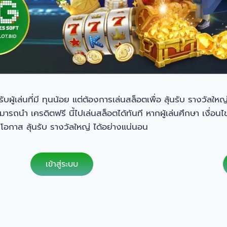
บผู้เล่นที่มี ทุนน้อย แต่ต้องการเล่นสล็อตเพื่อ ลุ้นรับ รางวัลใหญ่
สามารถนำ เครดิตฟรี นี้ไปเล่นสล็อตได้ทันที หากผู้เล่นศึกษา เงื่อน
ีโอกาส ลุ้นรับ รางวัลใหญ่ ได้อย่างแน่นอน
เข้าสู่ระบบ