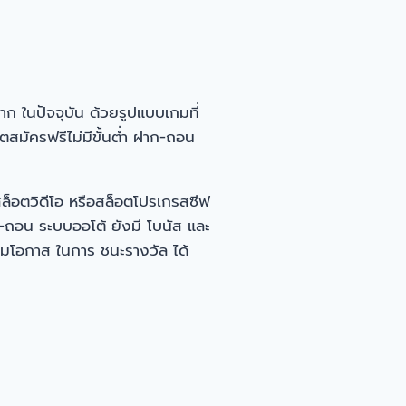
าก ในปัจจุบัน ด้วยรูปแบบเกมที่
อตสมัครฟรีไม่มีขั้นต่ำ ฝาก-ถอน
ล็อตวิดีโอ หรือสล็อตโปรเกรสซีฟ
าก-ถอน ระบบออโต้ ยังมี โบนัส และ
พิ่มโอกาส ในการ ชนะรางวัล ได้