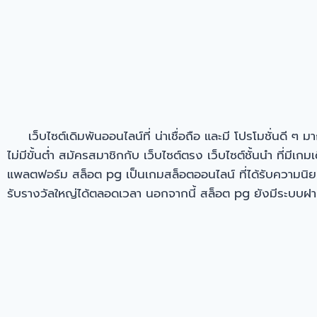
เว็บไซต์เดิมพันออนไลน์ที่ น่าเชื่อถือ และมี โปรโมชั่นดี ๆ มา
ไม่มีขั้นต่ำ สมัครสมาชิกกับ เว็บไซต์ตรง เว็บไซต์ชั้นนำ ที่มีเกม
แพลตฟอร์ม
สล็อต pg เป็นเกมสล็อตออนไลน์ ที่ได้รับความนิ
รับรางวัลใหญ่ได้ตลอดเวลา นอกจากนี้ สล็อต pg ยังมีระบบฝาก