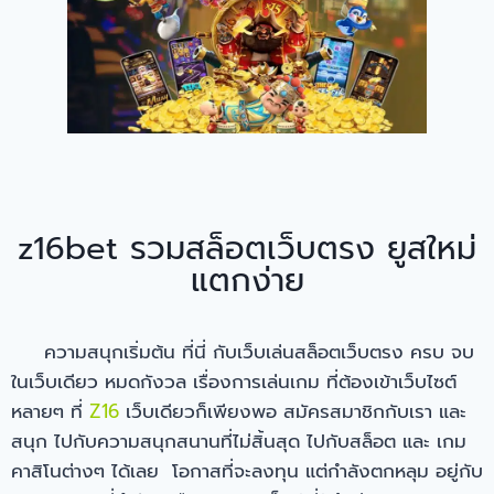
z16bet รวมสล็อตเว็บตรง ยูสใหม่
แตกง่าย
ความสนุกเริ่มต้น ที่นี่ กับเว็บเล่นสล็อตเว็บตรง ครบ จบ
ในเว็บเดียว หมดกังวล เรื่องการเล่นเกม ที่ต้องเข้าเว็บไซต์
หลายๆ ที่
Z16
เว็บเดียวก็เพียงพอ สมัครสมาชิกกับเรา และ
สนุก ไปกับความสนุกสนานที่ไม่สิ้นสุด ไปกับสล็อต และ เกม
คาสิโนต่างๆ ได้เลย โอกาสที่จะลงทุน แต่กำลังตกหลุม อยู่กับ