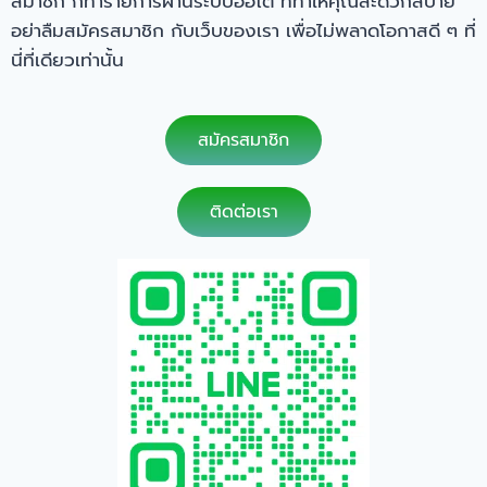
สมาชิก ก็ทำรายการผ่านระบบออโต้ ที่ทำให้คุณสะดวกสบาย
อย่าลืมสมัครสมาชิก กับเว็บของเรา เพื่อไม่พลาดโอกาสดี ๆ ที่
นี่ที่เดียวเท่านั้น
สมัครสมาชิก
ติดต่อเรา