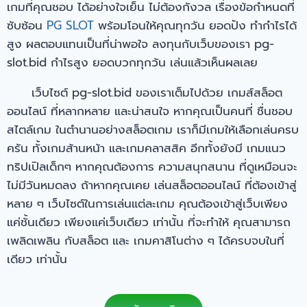
เกมที่คุณชอบ ได้อย่างใจเย็น ไม่ต้องกังวล เรื่องข้อกำหนดที่
ซับซ้อน
PG SLOT
พร้อมโอนให้คุณทุกวัน ยอดปัง ทำกำไรได้
สูง ผลตอบแทนเป็นที่น่าพอใจ ลงทุนกับเว็บของเรา pg-
slot.bid กำไรสูง ยอดบวกทุกวัน เล่นแล้วเห็นผลเลย
เว็บไซต์
pg-slot.bid
ของเราเต็มไปด้วย เกมส์สล็อต
ออนไลน์ ที่หลากหลาย และน่าสนใจ หากคุณเป็นคนที่ ชื่นชอบ
สไตล์เกม ในตำนานอย่างสล็อตเกม เราก็มีเกมให้เลือกเล่นครบ
ครัน ทั้งเกมส้านหน้า และเกมคลาสสิค อีกทั้งยังมี เกมแนว
ทริปเปิลเด็กๆ หากคุณต้องการ ความสนุกสนาน ที่ดูเหมือนจะ
ไม่มีวันหมดลง ถ้าหากคุณเคย เล่นสล็อตออนไลน์ ที่ต้องเข้าสู่
หลาย ๆ เว็บไซต์ในการเล่นแต่ละเกม คุณต้องเข้าสู่เว็บ
เพียง
แค่ชั้นเดียว เพียงแค่เว็บเดียว เท่านั้น ที่จะทำให้ คุณสามารถ
เพลิดเพลิน กับสล็อต และ เกมคาสิโนต่าง ๆ ได้ครบจบในที่
เดียว เท่านั้น