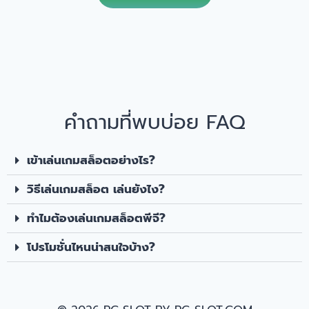
คำถามที่พบบ่อย FAQ
เข้าเล่นเกมสล็อตอย่างไร?
วิธีเล่นเกมสล็อต เล่นยังไง?
ทำไมต้องเล่นเกมสล็อตพีจี?
โปรโมชั่นไหนน่าสนใจบ้าง?