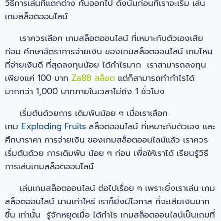
วิธีการเล่นที่แตกต่าง กันออกไป ดังนั้นก่อนที่เราจะเริ่ม เล่น
เกมสล็อตออนไลน์
เราควรเลือก เกมสล็อตออนไลน์ ที่เหมาะกับตัวเองเสีย
ก่อน ศึกษาอัตราการจ่ายเงิน ของเกมสล็อตออนไลน์ เกมไหน
ที่จ่ายเงินดี ที่สุดลงทุนน้อย ได้กำไรมาก เราสามารถลงทุน
เพียงแค่ 100 บาท
Za88 สล็อต
แต่ก็สามารถทำกำไรได้
มากกว่า 1,000 บาทภายในเวลาไม่ถึง 1 ชั่วโมง
เริ่มต้นด้วยการ เดิมพันน้อย ๆ เมื่อเราเลือก
เกม
Exploding Fruits
สล็อตออนไลน์ ที่เหมาะกับตัวเอง และ
ศึกษาราคา การจ่ายเงิน ของเกมสล็อตออนไลน์แล้ว เราควร
เริ่มต้นด้วย การเดิมพัน น้อย ๆ ก่อน เพื่อให้เราได้ เรียนรู้วิธี
การเล่นเกมสล็อตออนไลน์
เล่นเกมสล็อตออนไลน์ ต่อไปเรื่อย ๆ เพราะยิ่งเราเล่น เกม
สล็อตออนไลน์ นานเท่าไหร่ เราก็ยิ่งมีโอกาส ที่จะเสียเงินมาก
ขึ้น เท่านั้น รู้จักหยุดเมื่อ ได้กำไร เกมสล็อตออนไลน์เป็นเกมที่