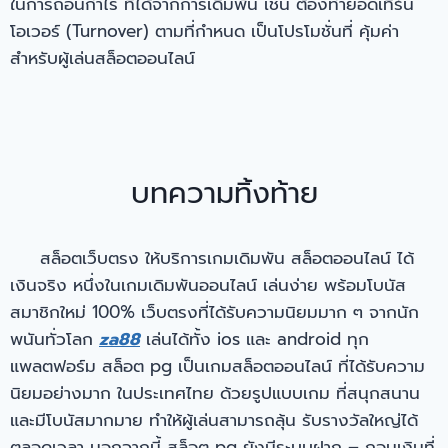
ในการถอนกำไร ที่ได้จากการเดิมพัน เช่น ต้องทำยอดเทิร์น
โอเวอร์ (Turnover) ตามที่กำหนด เป็นโปรโมชั่นที่ คุ้มค่า
สำหรับผู้เล่นสล็อตออนไลน์
บทความทิ้งท้าย
สล็อตเว็บตรง ให้บริการเกมเดิมพัน สล็อตออนไลน์ ได้
เงินจริง หนึ่งในเกมเดิมพันออนไลน์ เล่นง่าย พร้อมโบนัส
สมาชิกใหม่ 100% เว็บตรงที่ได้รับความนิยมมาก ๆ จากนัก
พนันทั่วโลก
za88
เล่นได้ทั้ง ios และ android ทุก
แพลตฟอร์ม
สล็อต pg เป็นเกมสล็อตออนไลน์ ที่ได้รับความ
นิยมอย่างมาก ในประเทศไทย ด้วยรูปแบบเกม ที่สนุกสนาน
และมีโบนัสมากมาย ทำให้ผู้เล่นสามารถลุ้น รับรางวัลใหญ่ได้
ตลอดเวลา นอกจากนี้ สล็อต pg ยังมีระบบฝาก – ถอนเงินที่