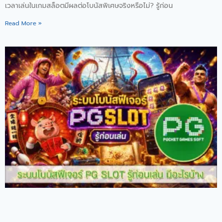
เวลาเล่นในเกมสล็อตมีผลต่อโบนัสพิเศษจริงหรือไม่? รู้ก่อน
Read More »