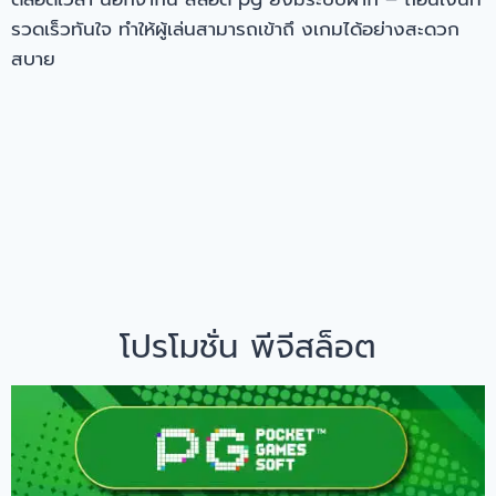
รวดเร็วทันใจ ทำให้ผู้เล่นสามารถเข้าถึ งเกมได้อย่างสะดวก
สบาย
โปรโมชั่น พีจีสล็อต