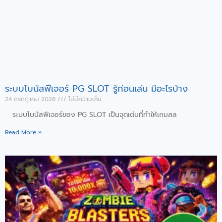
ระบบโบนัสฟีเจอร์ PG SLOT รู้ก่อนเล่น มีอะไรบ้าง
24 กรกฎาคม 2026
ไม่มีความเห็น
ระบบโบนัสฟีเจอร์ของ PG SLOT เป็นจุดเด่นที่ทำให้เกมสล
Read More »