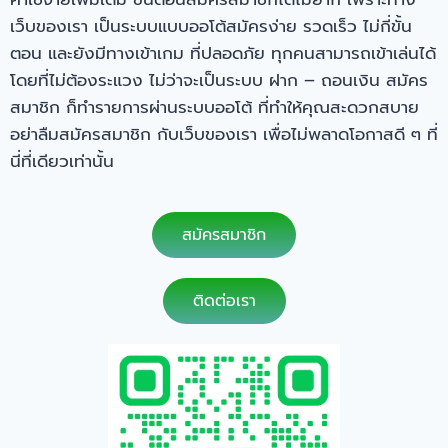
เว็บของเรา เป็นระบบแบบออโต้สมัครง่าย รวดเร็ว ไม่กี่ขั้น
ตอน และยังมีทางเข้าเกม ที่ปลอดภัย ทุกคนสามารถเข้าเล่นได้
โดยที่ไม่ต้องระแวง ไม่ว่าจะเป็นระบบ ฝาก – ถอนเงิน สมัคร
สมาชิก ก็ทำรายการผ่านระบบออโต้ ที่ทำให้คุณสะดวกสบาย
อย่าลืมสมัครสมาชิก กับเว็บของเรา เพื่อไม่พลาดโอกาสดี ๆ ที่
นี่ที่เดียวเท่านั้น
สมัครสมาชิก
ติดต่อเรา