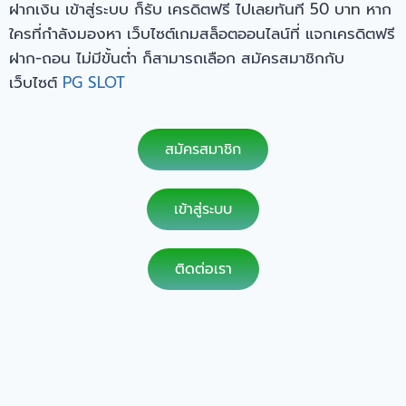
ฝากเงิน เข้าสู่ระบบ ก็รับ เครดิตฟรี ไปเลยทันที 50 บาท หาก
ใครที่กำลังมองหา เว็บไซต์เกมสล็อตออนไลน์ที่ แจกเครดิตฟรี
ฝาก-ถอน ไม่มีขั้นต่ำ ก็สามารถเลือก สมัครสมาชิกกับ
เว็บไซต์
PG SLOT
สมัครสมาชิก
เข้าสู่ระบบ
ติดต่อเรา