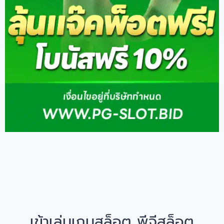
เข้าเล่นเกมสล็อต พีจีสล็อต