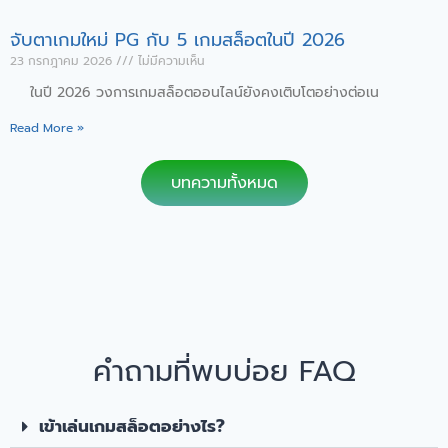
จับตาเกมใหม่ PG กับ 5 เกมสล็อตในปี 2026
23 กรกฎาคม 2026
ไม่มีความเห็น
ในปี 2026 วงการเกมสล็อตออนไลน์ยังคงเติบโตอย่างต่อเน
Read More »
บทความทั้งหมด
คำถามที่พบบ่อย FAQ
เข้าเล่นเกมสล็อตอย่างไร?