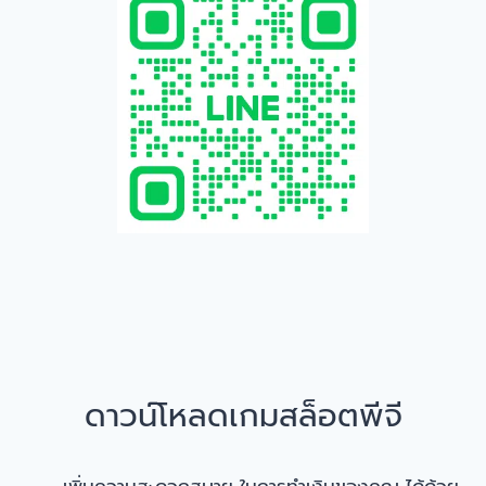
ดาวน์โหลดเกมสล็อตพีจี
เพิ่มความสะดวกสบาย ในการทำเงินของคุณ ได้ด้วย