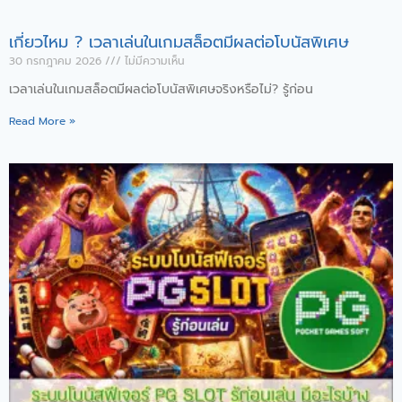
เกี่ยวไหม ? เวลาเล่นในเกมสล็อตมีผลต่อโบนัสพิเศษ
30 กรกฎาคม 2026
ไม่มีความเห็น
เวลาเล่นในเกมสล็อตมีผลต่อโบนัสพิเศษจริงหรือไม่? รู้ก่อน
Read More »