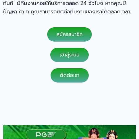
ทันที มีทีมงานคอยให้บริการตลอด 24 ชั่วโมง หากคุณมี
ปัญหา ใด ๆ คุณสามารถติดต่อทีมงานของเราได้ตลอดเวลา
สมัครสมาชิก
เข้าสู่ระบบ
ติดต่อเรา