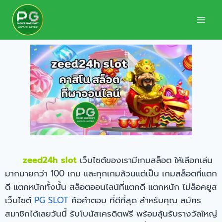
zeed24h slot
เว็บไซต์ของเรามีเกมสล็อต ให้เลือกเล่น
มากมายกว่า 100 เกม และทุกเกมล้วนแต่เป็น เกมสล็อตที่แตก
ดี แตกหนักทั้งนั้น สล็อตออนไลน์ที่แตกดี แตกหนัก ไม่ล็อคยูส
เว็บไซต์
PG SLOT
คือคำตอบ ที่ดีที่สุด สำหรับคุณ สมัคร
สมาชิกได้เลยวันนี้ รับโบนัสเครดิตฟรี พร้อมลุ้นรับรางวัลใหญ่