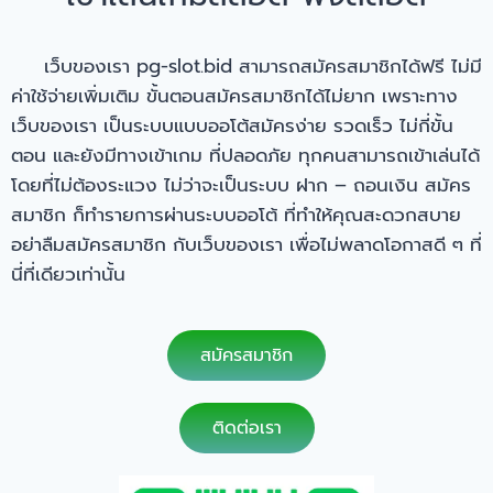
เว็บของเรา pg-slot.bid สามารถสมัครสมาชิกได้ฟรี ไม่มี
ค่าใช้จ่ายเพิ่มเติม ขั้นตอนสมัครสมาชิกได้ไม่ยาก เพราะทาง
เว็บของเรา เป็นระบบแบบออโต้สมัครง่าย รวดเร็ว ไม่กี่ขั้น
ตอน และยังมีทางเข้าเกม ที่ปลอดภัย ทุกคนสามารถเข้าเล่นได้
โดยที่ไม่ต้องระแวง ไม่ว่าจะเป็นระบบ ฝาก – ถอนเงิน สมัคร
สมาชิก ก็ทำรายการผ่านระบบออโต้ ที่ทำให้คุณสะดวกสบาย
อย่าลืมสมัครสมาชิก กับเว็บของเรา เพื่อไม่พลาดโอกาสดี ๆ ที่
นี่ที่เดียวเท่านั้น
สมัครสมาชิก
ติดต่อเรา