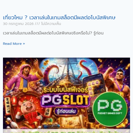
เกี่ยวไหม ? เวลาเล่นในเกมสล็อตมีผลต่อโบนัสพิเศษ
30 กรกฎาคม 2026
ไม่มีความเห็น
เวลาเล่นในเกมสล็อตมีผลต่อโบนัสพิเศษจริงหรือไม่? รู้ก่อน
Read More »