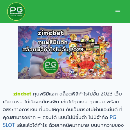
zincbet
ทุนฟรีมีแจก สล็อตพีจีกำไรไม่อั้น 2023 เว็บ
เดียวครบ ไม่ต้องสมัครเพิ่ม เล่นได้ทุกเกม ทุกแบบ พร้อม
อิสระทางการเงิน ที่มอบให้คุณ กับเว็บตรงไม่ผ่านเอเย่นต์ ที่
คุณสามารถฝาก – ถอนได้ แบบไม่มีขั้นต่ำ ไม่มีจำกัด
PG
SLOT
เล่นแล้วได้กำไร ด้วยเทคนิคมากมาย บนบทความของ