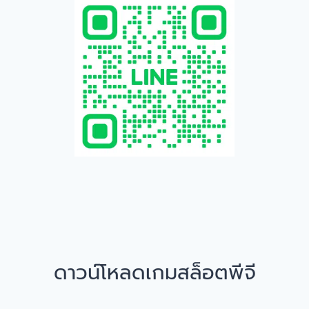
ดาวน์โหลดเกมสล็อตพีจี