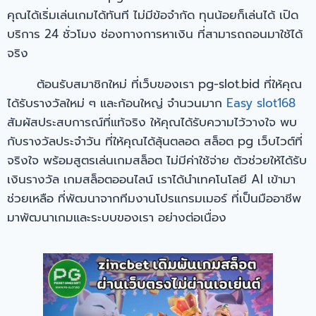
คุณได้เริ่มเล่นเกมได้ทันที ไม่มีข้อจำกัด ทุนน้อยก็เล่นได้ เปิด
บริการ 24 ชั่วโมง ช่องทางการหาเงิน ที่สามารถถอนมาใช้ได้
จริง
ต้อนรับสมาชิกใหม่ ที่เว็บของเรา pg-slot.bid ที่ให้คุณ
ได้รับรางวัลใหม่ ๆ และก้อนใหญ่ จำนวนมาก
Easy slot168
สัมผัสประสบการณ์ที่แท้จริง ให้คุณได้รับความไว้วางใจ พบ
กับรางวัลประจำวัน ที่ให้คุณได้ลุ้นตลอด สล็อต pg เว็บไวต์ที่
จริงใจ พร้อมสูตรเล่นเกมสล็อต ไม่มีค่าใช้จ่าย ตัวช่วยให้ได้รับ
เงินรางวัล เกมสล็อตออนไลน์ เราได้นำเทคโนโลยี AI เข้ามา
ช่วยเหลือ ที่พัฒนาจากทีมงานโปรแกรมเมอร์ ที่เป็นมืออาชีพ
มาพัฒนาเกมและระบบของเรา อย่างต่อเนื่อง