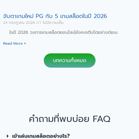
จับตาเกมใหม่ PG กับ 5 เกมสล็อตในปี 2026
23 กรกฎาคม 2026
ไม่มีความเห็น
ในปี 2026 วงการเกมสล็อตออนไลน์ยังคงเติบโตอย่างต่อเน
Read More »
บทความทั้งหมด
คำถามที่พบบ่อย FAQ
เข้าเล่นเกมสล็อตอย่างไร?