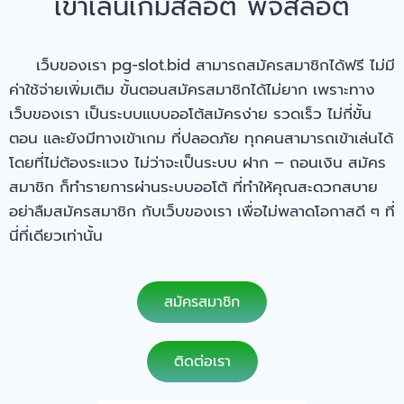
เข้าเล่นเกมสล็อต พีจีสล็อต
เว็บของเรา pg-slot.bid สามารถสมัครสมาชิกได้ฟรี ไม่มี
ค่าใช้จ่ายเพิ่มเติม ขั้นตอนสมัครสมาชิกได้ไม่ยาก เพราะทาง
เว็บของเรา เป็นระบบแบบออโต้สมัครง่าย รวดเร็ว ไม่กี่ขั้น
ตอน และยังมีทางเข้าเกม ที่ปลอดภัย ทุกคนสามารถเข้าเล่นได้
โดยที่ไม่ต้องระแวง ไม่ว่าจะเป็นระบบ ฝาก – ถอนเงิน สมัคร
สมาชิก ก็ทำรายการผ่านระบบออโต้ ที่ทำให้คุณสะดวกสบาย
อย่าลืมสมัครสมาชิก กับเว็บของเรา เพื่อไม่พลาดโอกาสดี ๆ ที่
นี่ที่เดียวเท่านั้น
สมัครสมาชิก
ติดต่อเรา