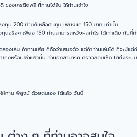
ดี ของเครดิตฟรี ที่ท่านได้รับ ให้ท่านเข้าใจ
ทุน 200 ท่านก็เหลือต้นทุน เพียงแค่ 150 บาท เท่านั้น
ทุนจริงๆ เพียง 150 ท่านสามารถหวังผลกำไร ได้เท่าเดิม กับที่ท
องเล่น ถ้าท่านเสีย ก็ถือว่าเสมอตัว แต่ถ้าท่านเล่นได้ ก็จะมีแต่กำไ
โกงหรือเปล่าแล้วนั้น ท่านยังสามารถ ตรวจสอบเช็ก ได้ถึงระบ
ให้ท่าน พิสูจน์ ด้วยตนเอง ได้แล้ว วันนี้
น ต่าง ๆ ที่ท่านอาจสนใจ