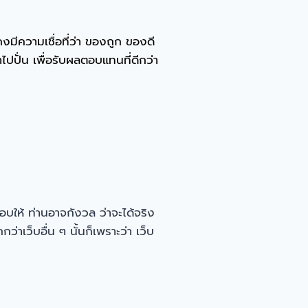
คงมีความเชื่อที่ว่า ของถูก ของดี
ำไปปั่น เพื่อรับผลตอบแทนที่ดีกว่า
ามอบให้ ท่านอาจกังวล ว่าจะได้จริง
าเว็บอื่น ๆ นั้นก็เพราะว่า เว็บ