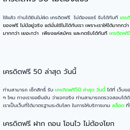
ใช้แล้ว ท่านได้ยินไม่ผิด เครดิตฟรี ไม่ต้องแชร์ รับได้ทันที
เครด
ของฟรี ไม่มีอยู่จริง แต่นั่นใช้ไม่ได้กับเรา เพราะเราให้ได้มากก
มากกว่า เยอะกว่า เพียงแค่สมัคร และกดรับได้ทันที
เครดิตฟรี
เครดิตฟรี 50 ล่าสุด วันนี้
ท่านสามารถ เช็กสิทธิ์ รับ
เครดิตฟรี50 ล่าสุด วันนี้
ได้ที่ เว็บข
ๆ ไหม ทางเราขอยืนยัน ว่าแจกจริง ท่านสามารถตรวจสอบได้ด้วยตัว
เราเป็นเว็บที่ได้มาตรฐานระดับโลก ในการให้บริการเกม
สล็อต
ที
เครดิตฟรี ฝาก ถอน โอนไว ไม่ต้องโยก