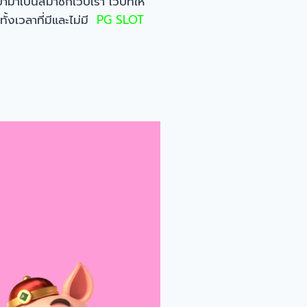
ามาเป็นสมาชิกเว็บเรา เว็บที่ให้
ั้งเวลาที่มีและไม่มี
PG SLOT