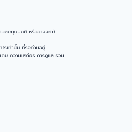
่านลงทุนปกติ หรืออาจจะได้
รเท่านั้น ที่รอท่านอยู่
บเกม ความเสถียร การดูแล รวม