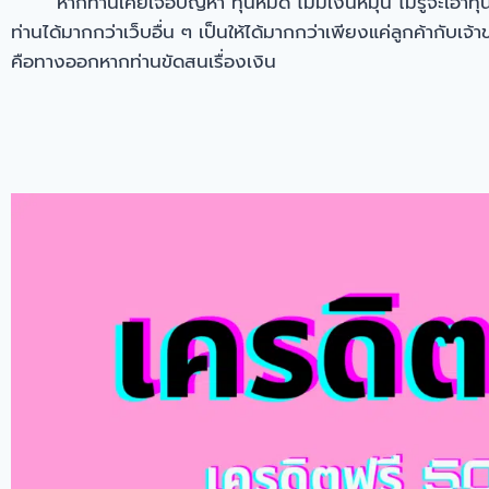
หากท่านเคยเจอปัญหา ทุนหมด ไม่มีเงินหมุน ไม่รู้จะเอาทุ
ท่านได้มากกว่าเว็บอื่น ๆ เป็นให้ได้มากกว่าเพียงแค่ลูกค้ากับเ
คือทางออกหากท่านขัดสนเรื่องเงิน