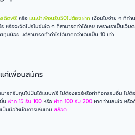
ครดิตฟรี
หรือ
แนะนําเพื่อนรับ50ไม่ต้องฝาก
เงื่อนไขง่าย ๆ ที่ท่
หรือจะจัดโปรโมชั่นใด ๆ ก็สามารถทำได้เลย เพราะเราเป็นเว็บตรง
้วยทุนน้อย แต่สามารถทำกำไรได้มากกว่าเดิมเป็น 10 เท่า
แค่เพื่อนสมัคร
สามารถรับทุนไปปั่นได้แบบฟรี ไม่ต้องแชร์หรือทำกิจกรรมอื่น ไม่ต
ชั่น
ฝาก 15 รับ 100
หรือ
ฝาก 100 รับ 200
หากท่านสนใจ หรือถ้า
นเป็นมือใหม่ในการเล่นเกม
สล็อต