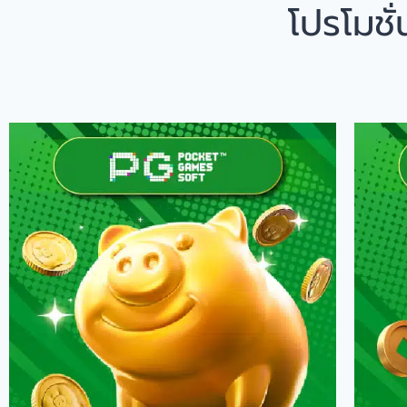
โปรโมชั่