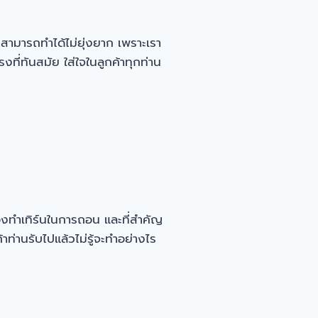
านสามารถทำได้ไม่ยุ่งยาก เพราะเรา
ที่ทันสมัย ใส่ใจในลูกค้าทุกท่าน
้องทำเทิร์นในการถอน และที่สำคัญ
ท่านรับไปแล้วไม่รู้จะทำอย่างไร