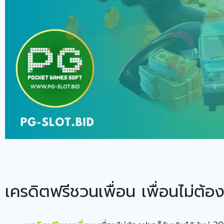
เครดิตฟรีชวนเพื่อน เพื่อนไม่ต้อ