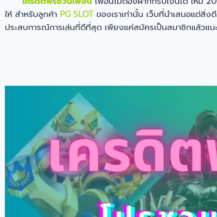
เครดิตฟรีชวนเพื่อน
เพื่อนไม่ต้องฝากก็รับเงินได้ ใหม่ 20
ให้ สำหรับลูกค้า
PG SLOT
ของเราเท่านั้น เว็บที่นำเสนอแต่สิ่
ประสบการณ์การเล่นที่ดีที่สุด เพียงแค่สมัครเป็นสมาชิกแล้วแนะ