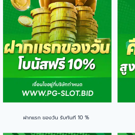
ฝากแรก ของวัน รับทันที 10 %