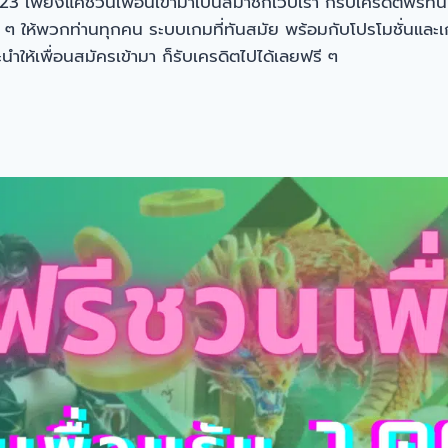
23 เพียงแค่ชวนเพื่อนเข้ามาเป็นสมาชิกเว็บเรา ก็รับเครดิตฟรีทันที
งดี ๆ ให้พวกท่านทุกคน ระบบเกมที่ทันสมัย พร้อมกับโปรโมชั่นและเ
นำให้เพื่อนสมัครเข้ามา ก็รับเครดิตไปได้เลยฟรี ๆ