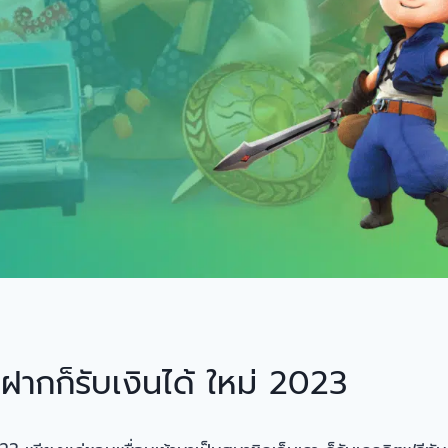
งฝากก็รับเงินได้ ใหม่ 2023