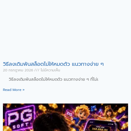
วิธีลงเดิมพันสล็อตไม่ให้หมดตัว แนวทางง่าย ๆ
20 กรกฎาคม 2026
ไม่มีความเห็น
วิธีลงเดิมพันสล็อตไม่ให้หมดตัว แนวทางง่าย ๆ ที่ไม่เ
Read More »