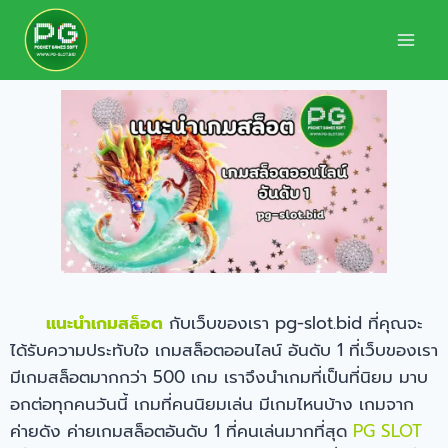
แนะนำเกมสล็อต
กับเว็บของเรา pg-slot.bid ที่คุณจะ
ได้รับความประทับใจ เกมสล็อตออนไลน์ อันดับ 1 ที่เว็บของเรา
มีเกมสล็อตมากกว่า 500 เกม เราจึงนำเกมที่เป็นที่นิยม มาบ
อกต่อทุกคนวันนี้ เกมที่คนนิยมเล่น มีเกมไหนบ้าง เกมจาก
ค่ายดัง ค่ายเกมสล็อตอันดับ 1 ที่คนเล่นมากที่สุด
PG SLOT