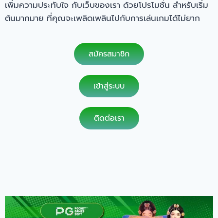
เพิ่มความประทับใจ กับเว็บของเรา ด้วยโปรโมชั่น สำหรับเริ่ม
ต้นมากมาย ที่คุณจะเพลิดเพลินไปกับการเล่นเกมได้ไม่ยาก
สมัครสมาชิก
เข้าสู่ระบบ
ติดต่อเรา