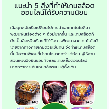
แนะนำ 5 สิ่งที่ทำให้เกมสล็อต
ออนไลน์ได้รับความนิยม
เมื่อยุคสมัยเริ่มเปลี่ยนไปการนำเอาเทคโนโยลีมา
พัฒนาในเรื่องต่าง ๆ จึงมีมากขึ้น และเกมสล็อตก็
ยังเป็นอีกหนึ่งเรื่องที่ได้รับการพัฒนาจากเทคโนโลยี
โดยจากทางค่ายเกมด้วยเช่นกัน จึงทำให้เกมสล็อต
นั้นมีความพิเศษที่น่าสนใจมากกว่าแต่ก่อน ผู้ให้งาน
ส่วนใหญ่จึงชื่นชอบที่จะเล่นเกมสล็อตออนไลน์
มากกว่าการเล่นเกมสล็อตแบบตู้ดั้งเดิม.