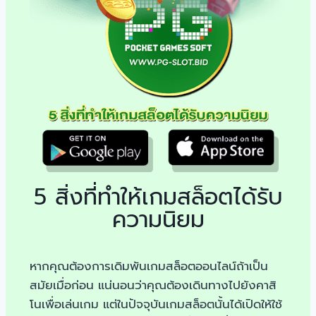
5 สิ่งที่ทำให้เกมสล็อตได้รับ
ความนิยม
หากคุณต้องการเดิมพันเกมสล็อตออนไลน์ถ้าเป็น
สมัยเมื่อก่อน แน่นอนว่าคุณต้องเดินทางไปยังคาสิ
โนเพื่อเล่นเกม แต่ในปัจจุบันเกมสล็อตนั้นได้เปิดให้ใช้