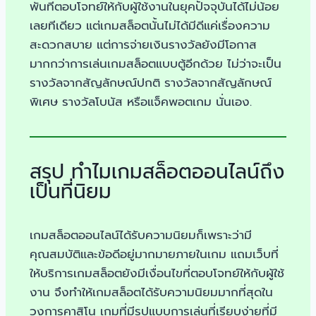
พันที่ตอบโจทย์ให้กับผู้ใช้งานในยุคปัจจุบันได้ไม่น้อย
เลยทีเดียว แต่เกมสล็อตนั้นไม่ได้มีดีแค่เรื่องความ
สะดวกสบาย แต่การจ่ายเงินรางวัลยังมีโอกาส
มากกว่าการเล่นเกมสล็อตแบบตู้อีกด้วย ไม่ว่าจะเป็น
รางวัลจากสัญลักษณ์ปกติ รางวัลจากสัญลักษณ์
พิเศษ รางวัลโบนัส หรือแจ็คพอตเกม นั่นเอง.
สรุป ทำไมเกมสล็อตออนไลน์ถึง
เป็นที่นิยม
เกมสล็อตออนไลน์ได้รับความนิยมก็เพราะว่ามี
คุณสมบัติและข้อดีอยู่มากมายภายในเกม แถมเว็บที่
ให้บริการเกมสล็อตยังมีเงื่อนไขที่ตอบโจทย์ให้กับผู้ใช้
งาน จึงทำให้เกมสล็อตได้รับความนิยมมากที่สุดใน
วงการคาสิโน เกมที่มีรูปแบบการเล่นที่เรียบง่ายที่มี