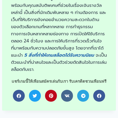
พร้อมกับคุณสมับติพเศษที่ช่วยในเรื่องเงินรางวัล
เหล่านี้ เป็นสิ่งที่นักเดิมพันหลาย ๆ ท่านต้องการ และ
เว็บที่ให้บริการยังคอยอำนวยความสะดวกในด้าน
ของตัวเลือกเกมที่หลากหลาย การทำธุรกรรม
ทางการเงินหลากหลายช่องทาง การเปิดให้ใช้บริการ
ตลอด 24 ชั่วโมง และการให้บริการที่รวดเร็วทันใจ
ที่มาพร้อมกับความปลอดภัยขั้นสูง โดยจากที่เราได้
แนะนำ
5 สิ่งที่ทำให้เกมสล็อตได้รับความนิยม
จะเป็น
ตัวแนะนำที่น่าสนใจและเป็นตัวช่วยตัดสินใจในการเล่น
สล็อตกับเรา.
แชร์เกมนี้ให้เพือนสมัครเล่นกับเรา รับเครดิตชวนเพือนฟรี