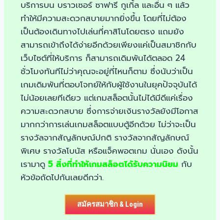
บริการบน บราวเซอร์ ซาฟารี กูเกิ้ล และอื่น ๆ แล้ว
ทำให้มีความสะดวกสบายมากยิ่งขึ้น โดยที่ไม่ต้อง
เป็นต้องเดินทางไปเล่นที่คาสิโนโดยตรง แถมยัง
สามารถเข้าถึงได้ง่ายอีกด้วยเพียงแค่เป็นสมาชิกกับ
เว็บไซต์ที่ให้บริการ ก็สามารถเดิมพันได้ตลอด 24
ชั่วโมงทันทีไม่ว่าคุณจะอยู่ที่ไหนก็ตาม ซึ่งนับว่าเป็น
เกมเดิมพันที่ตอบโจทย์ให้กับผู้ใช้งานในยุคปัจจุบันได้
ไม่น้อยเลยทีเดียว แต่เกมสล็อตนั้นไม่ได้มีดีแค่เรื่อง
ความสะดวกสบาย ซึ่งการจ่ายเงินรางวัลยังมีโอกาส
มากกว่าการเล่นเกมสล็อตแบบตู้อีกด้วย ไม่ว่าจะเป็น
รางวัลจากสัญลักษณ์ปกติ รางวัลจากสัญลักษณ์
พิเศษ รางวัลโบนัส หรือแจ็คพอตเกม นั่นเอง ดังนั้น
เรามาดู
5 สิ่งที่ทำให้เกมสล็อตได้รับความนิยม
กับ
หัวข้อถัดไปกันเลยดีกว่า.
สมัครสมาชิก & Login