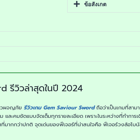
ข้อสังเกต
 รีวิวล่าสุดในปี 2024
้นแนวผจญภัย
รีวิวเกม Gem Saviour Sword
ถือว่าเป็นเกมที่สา
ยงาม และคมชัดแบบจัดเต็มทุกรายละเอียด เพราะในระหว่างที่ทำการ
ที่มากกว่าปกติ จุดเด่นของฟีเจอร์ที่น่าสนใจคือ ฟีเจอร์วงล้อโบนัส