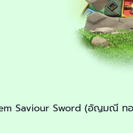
 Gem Saviour Sword (อัญมณี ท