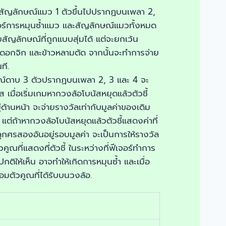
อมีสัญลักษณ์แมว 1 ตัวขึ้นไปปรากฏบนเพลา 2,
จอร์การหมุนซ้ำแมว และสัญลักษณ์แมวทั้งหมด
ยสัญลักษณ์ที่ถูกแบบสุ่มได้ แต่จะยกเว้น
ดอกจิก และข้าวหลามตัด จากนั้นจะทำการจ่าย
ที.
ษณ์ดาบ 3 ตัวปรากฏบนเพลา 2, 3 และ 4 จะ
ส เมื่อเริ่มเกมหากวงล้อโบนัสหยุดแล้วตัวชี้
่ด้านหน้า จะจ่ายรางวัลเท่ากับมูลค่าของเดิม
้ แต่ถ้าหากวงล้อโบนัสหยุดแล้วตัวชี้แสดงค่าที่
มีลูกศรสองอันอยู่รอบมูลค่า จะเป็นการให้รางวัล
คูณที่แสดงที่ตัวชี้ ในระหว่างที่ฟีเจอร์ทำการ
ติให้เห็น อาจทำให้เกิดการหมุนซ้ำ และเมื่อ
อมตัวคูณที่ได้รับบนวงล้อ.