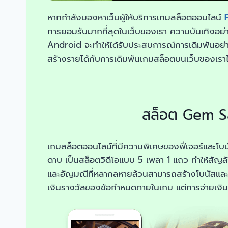
หากกำลังมองหาเว็บผู้ให้บริการเกมสล็อตออนไลน์
การยอมรับมากที่สุดในเว็บของเรา ความบันเทิงอย่า
Android จะทำให้ได้รับประสบการณ์การเดิมพันอย่างม
สร้างรายได้กับการเดิมพันเกมสล็อตบนเว็บของเราไ
สล็อต Gem Sa
เกมสล็อตออนไลน์ที่มีความพิเศษของฟีเจอร์และโบนัส
ดาบ เป็นสล็อตวิดีโอแบบ 5 เพลา 1 แถว ทำให้สัญ
และอัญมณีที่หลากลหายล้วนสามารถสร้างโบนัสและเงิ
เงินรางวัลของข้อกำหนดภายในเกม แต่การจ่ายเงินมีโอ