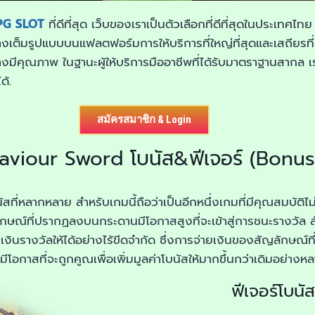
PG SLOT
ที่ดีที่สุด เว็บของเราเป็นตัวเลือกที่ดีที่สุดในประเทศ
งเต็มรูปแบบบนแฟลตฟอร์มการให้บริการที่ใหญ่ที่สุดและเสถียรที
ีคุณภาพ ในฐานะผู้ให้บริการมืออาชีพที่ได้รับมาตราฐานสากล เรา
ด้.
สมัครสมาชิก & Login
viour Sword โบนัส&ฟีเจอร์ (Bonus
ที่หลากหลาย สำหรับเกมนี้ถือว่าเป็นอีกหนึ่งเกมที่มีคุณสมบัติไ
ลักษณ์ที่ปรากฏลงบนกระดานมีโอกาสสูงที่จะเข้าสู่การชนะรางว
นรางวัลให้ได้อย่างไร้ขีดจำกัด ซึ่งการจ่ายเงินของสัญลักษณ์ท
กาสที่จะถูกคูณเพื่อเพิ่มมูลค่าโบนัสให้มากขึ้นกว่าเดิมอย่างหลา
ฟีเจอร์โบน