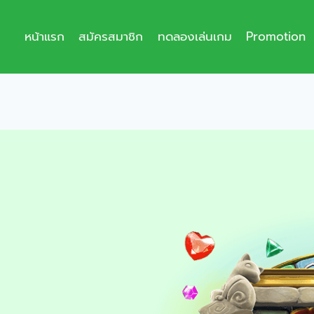
หน้าแรก
สมัครสมาชิก
ทดลองเล่นเกม
Promotion