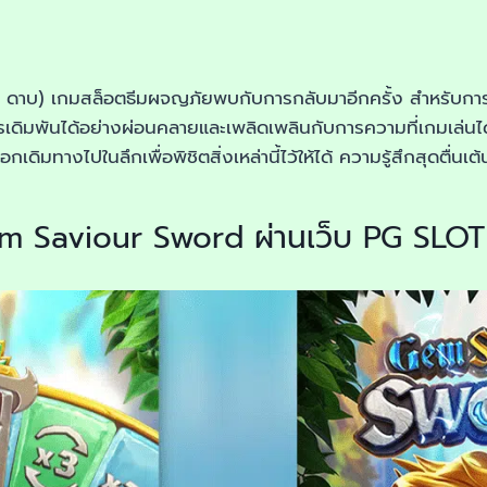
– ดาบ) เกมสล็อตธีมผจญภัยพบกับการกลับมาอีกครั้ง สำหรับการ
รเดิมพันได้อย่างผ่อนคลายและเพลิดเพลินกับการความที่เกมเล่นไ
้องออกเดิมทางไปในลึกเพื่อพิชิตสิ่งเหล่านี้ไว้ให้ได้ ความรู้สึกสุดตื่
em Saviour Sword ผ่านเว็บ PG SLOT 