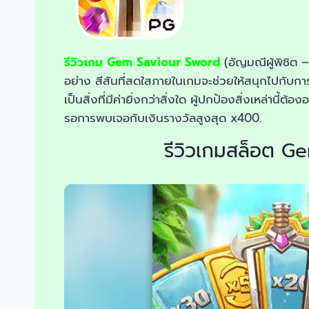
รีวิวเกม Gem Saviour Sword
(อัญมณีผู้พิชิต 
อย่าง สีสันที่สดใสภายในเกมจะช่วยให้สนุกไปกับกา
เป็นสิ่งที่มีค่ายิ่งกว่าสิ่งใด ผู้ปกป้องสิ่งเหล่านี้ต
รอการพบเจอกับเงินรางวัลสูงสุด x400.
รีวิวเกมสล็อต G