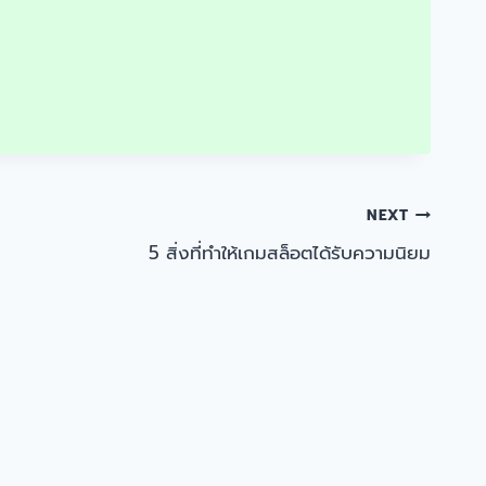
NEXT
5 สิ่งที่ทำให้เกมสล็อตได้รับความนิยม