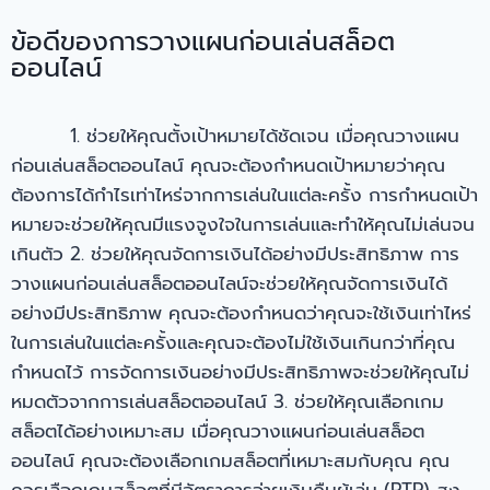
ข้อดีของการวางแผนก่อนเล่นสล็อต
ออนไลน์​
1. ช่วยให้คุณตั้งเป้าหมายได้ชัดเจน เมื่อคุณวางแผน
ก่อนเล่นสล็อตออนไลน์ คุณจะต้องกำหนดเป้าหมายว่าคุณ
ต้องการได้กำไรเท่าไหร่จากการเล่นในแต่ละครั้ง การกำหนดเป้า
หมายจะช่วยให้คุณมีแรงจูงใจในการเล่นและทำให้คุณไม่เล่นจน
เกินตัว 2. ช่วยให้คุณจัดการเงินได้อย่างมีประสิทธิภาพ การ
วางแผนก่อนเล่นสล็อตออนไลน์จะช่วยให้คุณจัดการเงินได้
อย่างมีประสิทธิภาพ คุณจะต้องกำหนดว่าคุณจะใช้เงินเท่าไหร่
ในการเล่นในแต่ละครั้งและคุณจะต้องไม่ใช้เงินเกินกว่าที่คุณ
กำหนดไว้ การจัดการเงินอย่างมีประสิทธิภาพจะช่วยให้คุณไม่
หมดตัวจากการเล่นสล็อตออนไลน์ 3. ช่วยให้คุณเลือกเกม
สล็อตได้อย่างเหมาะสม เมื่อคุณวางแผนก่อนเล่นสล็อต
ออนไลน์ คุณจะต้องเลือกเกมสล็อตที่เหมาะสมกับคุณ คุณ