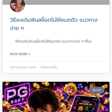
วิธีลงเดิมพันสล็อตไม่ให้หมดตัว แนวทาง
ง่าย ๆ
วิธีลงเดิมพันสล็อตไม่ให้หมดตัว แนวทางง่าย ๆ ที่ไม่เ
READ MORE »
20 กรกฎาคม 2026
ไม่มีความเห็น
BLOG