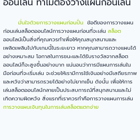
ออนไลน์ ทำไมต้องวางแผนก่อนเล่น
มั่นใจด้วยการวางแผนก่อนปั่น
ข้อดีของการวางแผน
ก่อนเล่นสล็อตออนไลน์การวางแผนก่อนที่จะเล่น
สล็อต
ออนไลน์เป็นสิ่งที่คุณควรทำเพื่อให้คุณสนุกสนานและ
เพลิดเพลินไปกับเกมนี้ในระยะยาว หากคุณสามารถวางแผนได้
อย่างเหมาะสม โอกาสในการชนะและได้รับรางวัลจากสล็อต
ออนไลน์ก็จะสูงขึ้นอย่างมาก แน่นอนว่าการมีแผนการเล่นใน
มือก่อนที่จะเริ่มเล่น จะช่วยให้เรามีการใช้เงินอย่างมีเสถียรภาพ
และหวังว่าสามารถรวยได้อย่างไม่ยากเย็น ดังนั้น เพื่อให้การ
เล่นสล็อตออนไลน์กลายเป็นประสบการณ์ที่สนุกสนานและไม่
เกิดความผิดหวัง สิ่งแรกที่เราควรทำคือการวางแผนการเล่น
การวางแผนเงินทุนในการเล่นสล็อตแตกง่าย