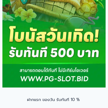
ฝากแรก ของวัน รับทันที 10 %