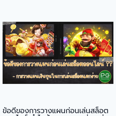
ข้อดีของการวางแผนก่อนเล่นสล็อต