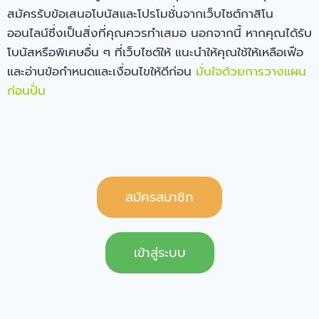
สมัครรับข้อเสนอโบนัสและโปรโมชั่นจากเว็บไซต์กาสิโน
ออนไลน์ซึ่งเป็นสิ่งที่คุณควรทำเสมอ นอกจากนี้ หากคุณได้รับ
โบนัสหรือพิเศษอื่น ๆ ที่เว็บไซต์ให้ แนะนำให้คุณใช้ให้เหลือเฟือ
และอ่านข้อกำหนดและเงื่อนไขให้ดีก่อน
มั่นใจด้วยการวางแผน
ก่อนปั่น
สมัครสมาชิก
เข้าสู่ระบบ