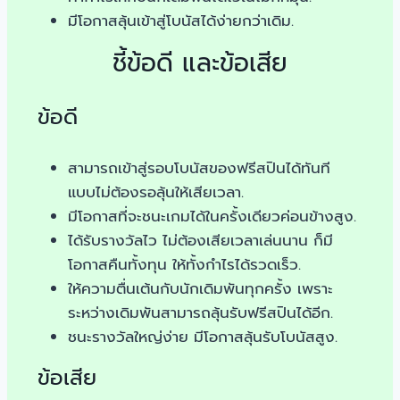
มีโอกาสลุ้นเข้าสู่โบนัสได้ง่ายกว่าเดิม.
ชี้ข้อดี และข้อเสีย
ข้อดี
สามารถเข้าสู่รอบโบนัสของฟรีสปินได้ทันที
แบบไม่ต้องรอลุ้นให้เสียเวลา.
มีโอกาสที่จะชนะเกมได้ในครั้งเดียวค่อนข้างสูง.
ได้รับรางวัลไว ไม่ต้องเสียเวลาเล่นนาน ก็มี
โอกาสคืนทั้งทุน ให้ทั้งกำไรได้รวดเร็ว.
ให้ความตื่นเต้นกับนักเดิมพันทุกครั้ง เพราะ
ระหว่างเดิมพันสามารถลุ้นรับฟรีสปินได้อีก.
ชนะรางวัลใหญ่ง่าย มีโอกาสลุ้นรับโบนัสสูง.
ข้อเสีย