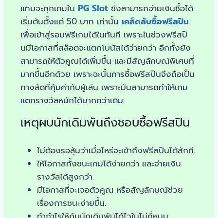
แทบจะทุกเกมใน
PG Slot
ซึ่งสามารถจ่ายเงินซื้อได้
เริ่มต้นตั้งแต่ 50 บาท เท่านั้น
เคล็ดลับซื้อฟรีสปิน
เพื่อเข้าสู่รอบฟรีเกมได้ในทันที เพราะในช่วงฟรีสปิ
นมีโอกาสที่สล็อตจะแตกโบนัสได้ว่ายกว่า อีกทั้งยัง
สามารถให้ตัวคูณได้เพิ่มขึ้น และมีสัญลักษณ์พิเศษที่
มากขึ้นอีกด้วย เพราะฉะนั้นการซื้อฟรีสปินจึงถือเป็น
ทางลัดที่คุ้มค่ากับผู้เล่น เพราะมันสามารถทำให้เกม
แตกรางวัลหนักได้มากกว่าเดิม.
เหตุผบนักเดิมพันถึงชอบซื้อฟรีสปิน
ไม่ต้องรอลุ้นว่าเมื่อไหร่จะเข้าถึงฟรีสปินได้สักที.
ให้โอกาสทั้งชนะเกมได้ง่ายกว่า และจ่ายเงิน
รางวัลได้สูงกว่า.
มีโอกาสที่จะเจอตัวคูณ หรือสัญลักษณ์ช่วย
เรื่องการชนะง่ายขึ้น.
ทำกำไรให้กับนักเดิมพันได้ไวในไม่กี่หมุน.