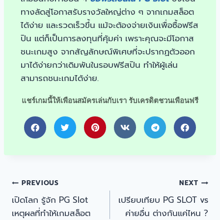
ทางลัดสู่โอกาสรับรางวัลใหญ่ต่าง ๆ จากเกมสล็อต
ได้ง่าย และรวดเร็วขึ้น แม้จะต้องจ่ายเงินเพื่อซื้อฟรีส
ปิน แต่ก็เป็นการลงทุนที่คุ้มค่า เพราะคุณจะมีโอกาส
ชนะเกมสูง จากสัญลักษณ์พิเศษที่จะปรากฏตัวออก
มาได้ง่ายกว่าเดิมพันในรอบฟรีสปิน ทำให้ผู้เล่น
สามารถชนะเกมได้ง่าย.
แชร์เกมนี้ให้เพือนสมัครเล่นกับเรา รับเครดิตชวนเพือนฟรี
PREVIOUS
NEXT
เปิดโลก รู้จัก PG Slot
เปรียบเทียบ PG SLOT vs
เหตุผลที่ทำให้เกมสล็อต
ค่ายอื่น ต่างกันแค่ไหน ?