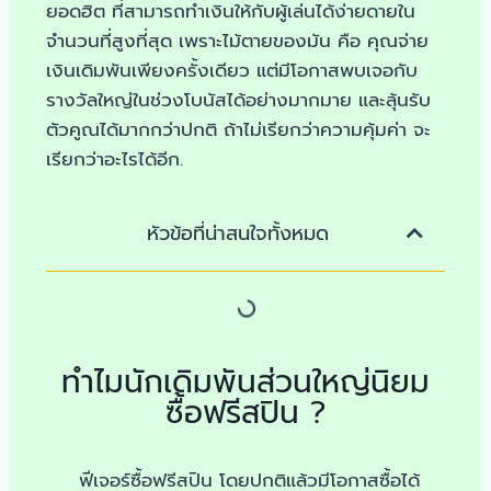
ยอดฮิต ที่สามารถทำเงินให้กับผู้เล่นได้ง่ายดายใน
จำนวนที่สูงที่สุด เพราะไม้ตายของมัน คือ คุณจ่าย
เงินเดิมพันเพียงครั้งเดียว แต่มีโอกาสพบเจอกับ
รางวัลใหญ่ในช่วงโบนัสได้อย่างมากมาย และลุ้นรับ
ตัวคูณได้มากกว่าปกติ ถ้าไม่เรียกว่าความคุ้มค่า จะ
เรียกว่าอะไรได้อีก.
หัวข้อที่น่าสนใจทั้งหมด
ทำไมนักเดิมพันส่วนใหญ่นิยม
ซื้อฟรีสปิน ?
ฟีเจอร์ซื้อฟรีสปิน โดยปกติแล้วมีโอกาสซื้อได้