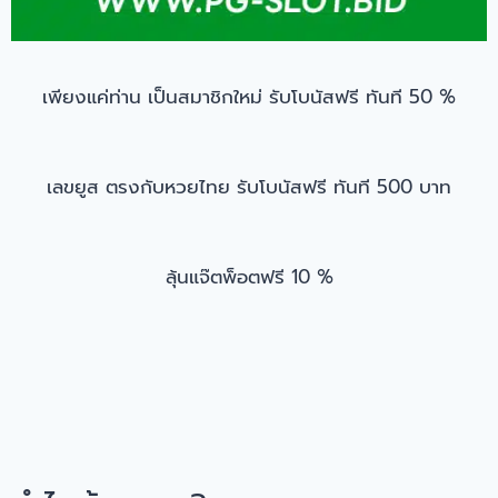
เพียงแค่ท่าน เป็นสมาชิกใหม่ รับโบนัสฟรี ทันที 50 %
เลขยูส ตรงกับหวยไทย รับโบนัสฟรี ทันที 500 บาท
ลุ้นแจ๊ตพ็อตฟรี 10 %