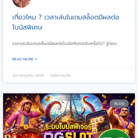
เกี่ยวไหม ? เวลาเล่นในเกมสล็อตมีผลต่อ
โบนัสพิเศษ
เวลาเล่นในเกมสล็อตมีผลต่อโบนัสพิเศษจริงหรือไม่? รู้ก่อน
READ MORE »
30 กรกฎาคม 2026
ไม่มีความเห็น
BLOG