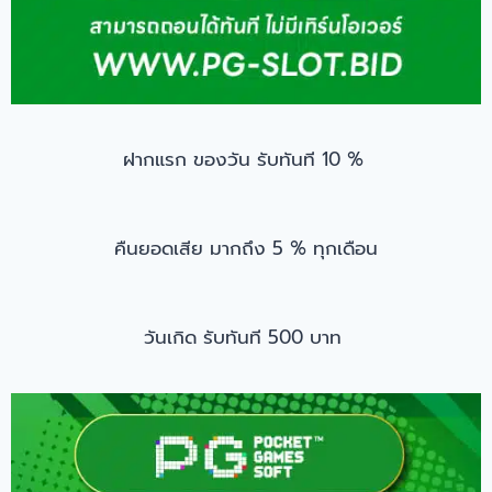
ฝากแรก ของวัน รับทันที 10 %
คืนยอดเสีย มากถึง 5 % ทุกเดือน
วันเกิด รับทันที 500 บาท