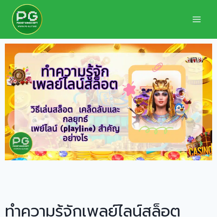
ทำความรู้จักเพลย์ไลน์สล็อต