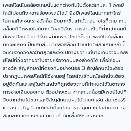
เพลย์ไลน์ในสล็อตเกมนั้นแตกต่างกันไปตั้งแต่เกมละ 1 เพลย์
ไลน์ไปจนถึงหลายร้อยเพลย์ไลน์ ยิ่งมีเพลย์ไลน์มากเท่าไหร่
โอกาสที่จะชนะรางวัลก็จะยิ่งมากขึ้นเท่านั้น อย่างไรก็ตาม เกม
สล็อตที่มีเพลย์ไลน์มากมักจะมีอัตราการจ่ายเงินที่ต่ำกว่าเกมที่
มีเพลย์ไลน์น้อย วิธีการอ่านเพลย์ไลน์สล็อต เพลย์ไลน์สล็อต
มักจะแสดงเป็นเส้นสีบนวงล้อสล็อต โดยปกติแล้วเส้นเหล่านี้
จะเริ่มจากวงล้อซ้ายสุดและวิ่งไปทางขวา แต่บางเกมอาจมีเพล
ย์ไลน์ที่วิ่งจากขวาไปซ้ายหรือจากบนลงล่างก็ได้ เพื่อให้ชนะ
รางวัล สัญลักษณ์ที่ตรงกันอย่างน้อย 3 สัญลักษณ์จะต้อง
ปรากฏบนเพลย์ไลน์ที่ใช้งานอยู่ โดยสัญลักษณ์เหล่านี้จะต้อง
อยู่ติดกันและอยู่ในตำแหน่งที่ถูกต้องตามที่กำหนดไว้ในตาราง
การจ่ายเงินของเกม ตัวอย่างเช่น หากเกมสล็อตมีเพลย์ไลน์ที่
วิ่งจากซ้ายไปขวาและมีสัญลักษณ์ผลไม้ต่างๆ เช่น ส้ม เชอร์รี่
และองุ่น สัญลักษณ์เหล่านี้จะต้องปรากฏบนวงล้อซ้ายสุด วง
ล้อกลาง และวงล้อขวาตามลำดับเพื่อให้ชนะรางวัล