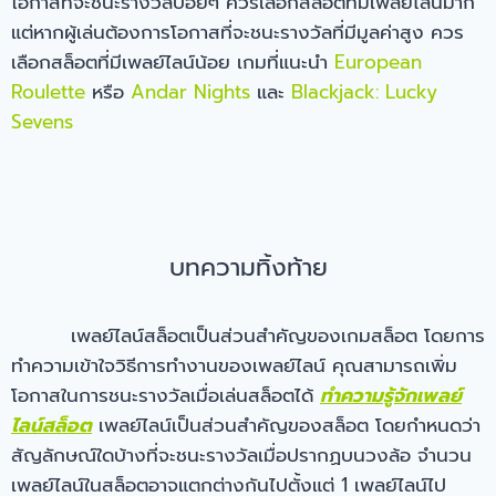
โอกาสที่จะชนะรางวัลบ่อยๆ ควรเลือกสล็อตที่มีเพลย์ไลน์มาก
แต่หากผู้เล่นต้องการโอกาสที่จะชนะรางวัลที่มีมูลค่าสูง ควร
เลือกสล็อตที่มีเพลย์ไลน์น้อย เกมที่แนะนำ
European
Roulette
หรือ
Andar Nights
และ
Blackjack: Lucky
Sevens
บทความทิ้งท้าย
เพลย์ไลน์สล็อตเป็นส่วนสำคัญของเกมสล็อต โดยการ
ทำความเข้าใจวิธีการทำงานของเพลย์ไลน์ คุณสามารถเพิ่ม
โอกาสในการชนะรางวัลเมื่อเล่นสล็อตได้
ทำความรู้จักเพลย์
ไลน์สล็อต
เพลย์ไลน์เป็นส่วนสำคัญของสล็อต โดยกำหนดว่า
สัญลักษณ์ใดบ้างที่จะชนะรางวัลเมื่อปรากฏบนวงล้อ จำนวน
เพลย์ไลน์ในสล็อตอาจแตกต่างกันไปตั้งแต่ 1 เพลย์ไลน์ไป