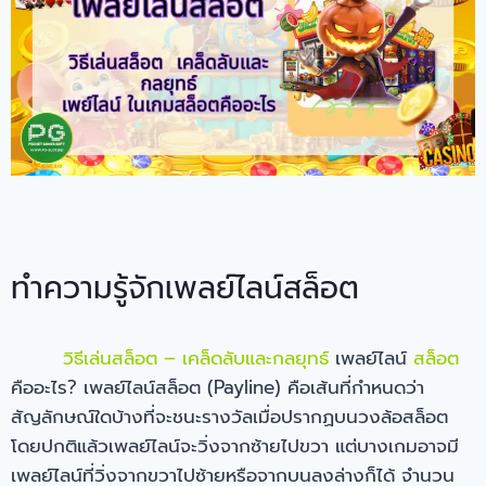
ทำความรู้จักเพลย์ไลน์สล็อต
วิธีเล่นสล็อต – เคล็ดลับและกลยุทธ์
เพลย์ไลน์
สล็อต
คืออะไร? เพลย์ไลน์สล็อต (Payline) คือเส้นที่กำหนดว่า
สัญลักษณ์ใดบ้างที่จะชนะรางวัลเมื่อปรากฏบนวงล้อสล็อต
โดยปกติแล้วเพลย์ไลน์จะวิ่งจากซ้ายไปขวา แต่บางเกมอาจมี
เพลย์ไลน์ที่วิ่งจากขวาไปซ้ายหรือจากบนลงล่างก็ได้ จำนวน