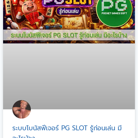
ระบบโบนัสฟีเจอร์ PG SLOT รู้ก่อนเล่น มี