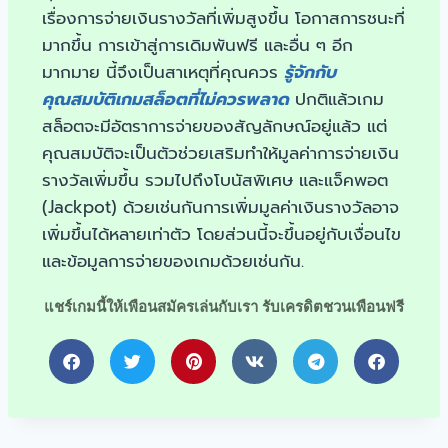
เรื่องการจ่ายเงินรางวัลที่เพิ่มสูงขึ้น โอกาสการชนะที่
มากขึ้น การเข้าสู่การเดิมพันฟรี และอื่น ๆ อีก
มากมาย นี้จึงเป็นสาเหตุที่คุณควร
รู้จักกับ
คุณสมบัติเกมสล็อตที่ไม่ควรพลาด
ปกติแล้วเกม
สล็อตจะมีอัตราการจ่ายของสัญลักษณ์อยู่แล้ว แต่
คุณสมบัติจะเป็นตัวช่วยเสริมทำให้มูลค่าการจ่ายเงิน
รางวัลเพิ่มขึ้น รวมไปถึงโบนัสพิเศษ และแจ็คพอต
(Jackpot) ด้วยเช่นกันการเพิ่มมูลค่าเงินรางวัลอาจ
เพิ่มขึ้นได้หลายเท่าตัว โดยส่วนนี้จะขึ้นอยู่กับเงื่อนไข
และข้อมูลการจ่ายของเกมด้วยเช่นกัน.
แชร์เกมนี้ให้เพือนสมัครเล่นกับเรา รับเครดิตชวนเพือนฟรี