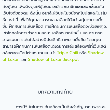
กับผู้เล่น เพื่อดึงดูดให้ผู้เล่นมาสมัครสมาชิกและเล่นสล็อตกับ
เว็บไซต์ของตน ดังนั้น อย่าลืมใช้ประโยชน์จากโบนัสและโปรโม
ชั่นเหล่านี้ เพื่อให้คุณสามารถเล่นสล็อตได้อย่างคุ้มค่ามากยิ่ง
ขึ้น ฝึกฝนการเล่นสล็อต การฝึกฝนการเล่นสล็อตจะช่วยให้คุณ
เข้าใจกลไกการทำงานของเกมสล็อตมากยิ่งขึ้น และสามารถ
วางแผนการเล่นได้อย่างมีประสิทธิภาพมากยิ่งขึ้น โดยคุณ
สามารถฝึกฝนการเล่นสล็อตได้โดยการเล่นสล็อตฟรีที่เว็บไซต์
สล็อตออนไลน์ต่างๆ เกมแนะนำ
Triple Chili
หรือ
Shadow
of Luxor
และ
Shadow of Luxor Jackpot
บทความทิ้งท้าย
การมีวินัยในการเล่นสล็อตเป็นสิ่งสำคัญมาก เพราะจะ