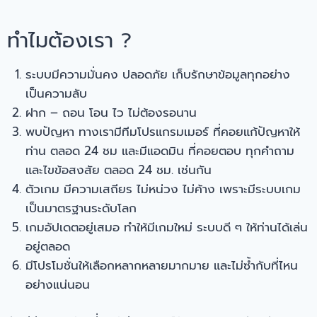
ทำไมต้องเรา ?
ระบบมีความมั่นคง ปลอดภัย เก็บรักษาข้อมูลทุกอย่าง
เป็นความลับ
ฝาก – ถอน โอน ไว ไม่ต้องรอนาน
พบปัญหา ทางเรามีทีมโปรแกรมเมอร์ ที่คอยแก้ปัญหาให้
ท่าน ตลอด 24 ชม และมีแอดมิน ที่คอยตอบ ทุกคำถาม
และไขข้อสงสัย ตลอด 24 ชม. เช่นกัน
ตัวเกม มีความเสถียร ไม่หน่วง ไม่ค้าง เพราะมีระบบเกม
เป็นมาตรฐานระดับโลก
เกมอัปเดตอยู่เสมอ ทำให้มีเกมใหม่ ระบบดี ๆ ให้ท่านได้เล่น
อยู่ตลอด
มีโปรโมชั่นให้เลือกหลากหลายมากมาย และไม่ซ้ำกับที่ไหน
อย่างแน่นอน