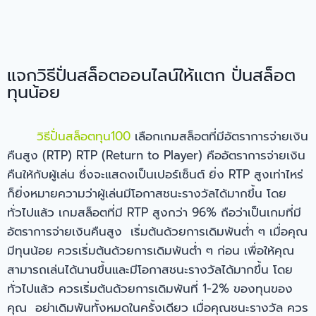
แจกวิธีปั่นสล็อตออนไลน์ให้แตก ปั่นสล็อต
ทุนน้อย
วิธีปั่นสล็อตทุน100
เลือกเกมสล็อตที่มีอัตราการจ่ายเงิน
คืนสูง (RTP) RTP (Return to Player) คืออัตราการจ่ายเงิน
คืนให้กับผู้เล่น ซึ่งจะแสดงเป็นเปอร์เซ็นต์ ยิ่ง RTP สูงเท่าไหร่
ก็ยิ่งหมายความว่าผู้เล่นมีโอกาสชนะรางวัลได้มากขึ้น โดย
ทั่วไปแล้ว เกมสล็อตที่มี RTP สูงกว่า 96% ถือว่าเป็นเกมที่มี
อัตราการจ่ายเงินคืนสูง เริ่มต้นด้วยการเดิมพันต่ำ ๆ เมื่อคุณ
มีทุนน้อย ควรเริ่มต้นด้วยการเดิมพันต่ำ ๆ ก่อน เพื่อให้คุณ
สามารถเล่นได้นานขึ้นและมีโอกาสชนะรางวัลได้มากขึ้น โดย
ทั่วไปแล้ว ควรเริ่มต้นด้วยการเดิมพันที่ 1-2% ของทุนของ
คุณ อย่าเดิมพันทั้งหมดในครั้งเดียว เมื่อคุณชนะรางวัล ควร