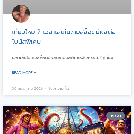
เกี่ยวไหม ? เวลาเล่นในเกมสล็อตมีผลต่อ
โบนัสพิเศษ
เวลาเล่นในเกมสล็อตมีผลต่อโบนัสพิเศษจริงหรือไม่? รู้ก่อน
READ MORE »
30 กรกฎาคม 2026
ไม่มีความเห็น
BLOG