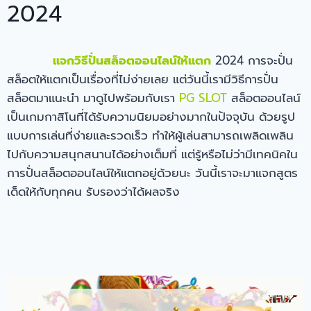
2024
แจกวิธีปั่นสล็อตออนไลน์ให้แตก
2024 การจะปั่น
สล็อตให้แตกเป็นเรื่องที่ไม่ง่ายเลย แต่วันนี้เรามีวิธีการปั่น
สล็อตมาแนะนำ มาดูไปพร้อมกับเรา
PG SLOT
สล็อตออนไลน์
เป็นเกมกาสิโนที่ได้รับความนิยมอย่างมากในปัจจุบัน ด้วยรูป
แบบการเล่นที่ง่ายและรวดเร็ว ทำให้ผู้เล่นสามารถเพลิดเพลิน
ไปกับความสนุกสนานได้อย่างเต็มที่ แต่รู้หรือไม่ว่ามีเทคนิคใน
การปั่นสล็อตออนไลน์ให้แตกอยู่ด้วยนะ วันนี้เราจะมาแจกสูตร
เด็ดให้กับทุกคน รับรองว่าได้ผลจริง