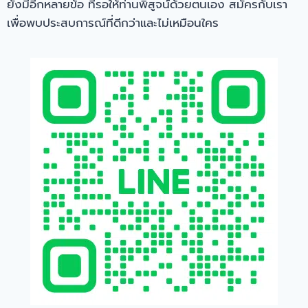
ยังมีอีกหลายข้อ ที่รอให้ท่านพิสูจน์ด้วยตนเอง สมัครกับเรา
เพื่อพบประสบการณ์ที่ดีกว่าและไม่เหมือนใคร