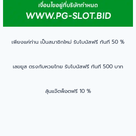
เพียงแค่ท่าน เป็นสมาชิกใหม่ รับโบนัสฟรี ทันที 50 %
เลขยูส ตรงกับหวยไทย รับโบนัสฟรี ทันที 500 บาท
ลุ้นแจ๊ตพ็อตฟรี 10 %