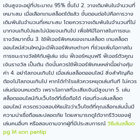
เงินสูงจะอยู่ที่ประมาณ 95% ขึ้นไป 2. วางเดิมพันในจำนวนที่
เหมาะสม เมื่อเลือกเกมสล็อตได้แล้ว ขั้นตอนต่อไปคือการวาง
เดิมพันในจำนวนที่เหมาะสม โดยควรวางเดิมพันในจำนวนที่ไม่
มากจนเกินไปและไม่น้อยจนเกินไป เพื่อให้มีโอกาสในการชนะ
รางวัลมากขึ้น 3. ใช้ฟีเจอร์พิเศษของเกมสล็อต เกมสล็อต
ออนไลน์ส่วนใหญ่จะมีฟีเจอร์พิเศษต่างๆ ที่ช่วยเพิ่มโอกาสใน
การชนะรางวัลให้กับผู้เล่น เช่น ฟีเจอร์หมุนฟรี ฟีเจอร์ตัวคูณ
เงินรางวัล เป็นต้น ดังนั้นควรใช้ฟีเจอร์พิเศษเหล่านี้อย่างคุ้ม
ค่า 4. อย่าโลภจนเกินไป เมื่อเล่นสล็อตออนไลน์ สิ่งสำคัญคือ
ต้องไม่โลภจนเกินไป หากได้กำไรแล้วควรหยุดเล่นทันที ไม่ควร
เล่นต่อจนหมดตัว เพราะโอกาสที่จะเสียเงินมีสูงมาก 5. เล่น
สล็อตออนไลน์กับเว็บไซต์ที่เชื่อถือได้ ก่อนที่จะเล่นสล็อต
ออนไลน์ ควรตรวจสอบให้แน่ใจว่าเว็บไซต์ที่คุณเลือกเล่นนั้นมี
ความน่าเชื่อถือและปลอดภัย โดยสามารถดูได้จากรีวิวของผู้
เล่นคนอื่นๆ หรือสอบถามจากผู้ที่มีประสบการณ์
วิธีเล่นสล็อต
pg ให้ แตก pantip