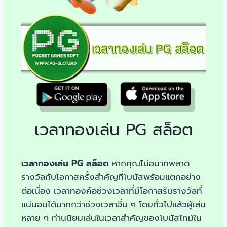
เวลาทองเล่น PG สล็อต
เวลาทองเล่น PG สล็อต
หากคุณไม่อนากพลาด
รางวัลกับโอกาสครั้งสำคัญที่โบนัสพร้อมแตกอย่าง
ต่อเนื่อง เวลาทองคือช่วงเวลาที่มีโอกาสรับรางวัลที่
แน่นอนได้มากกว่าช่วงเวลาอื่น ๆ โดยทั่วไปแล้วผู้เล่น
หลาย ๆ ท่านนิยมเล่นในเวลาสำคัญของโบนัสไทม์ใน