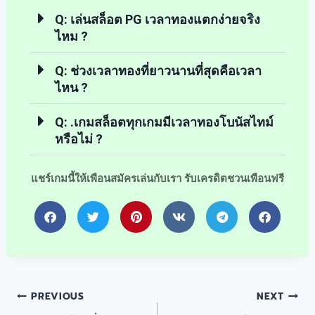
Q: เล่นสล็อต PG เวลาทองแตกง่ายจริง
ไหม ?
Q: ช่วงเวลาทองที่ยาวนานที่สุดคือเวลา
ไหน ?
Q: .เกมสล็อตทุกเกมมีเวลาทองโบนัสไทม์
หรือไม่ ?
แชร์เกมนี้ให้เพือนสมัครเล่นกับเรา รับเครดิตชวนเพือนฟรี
PREVIOUS
NEXT