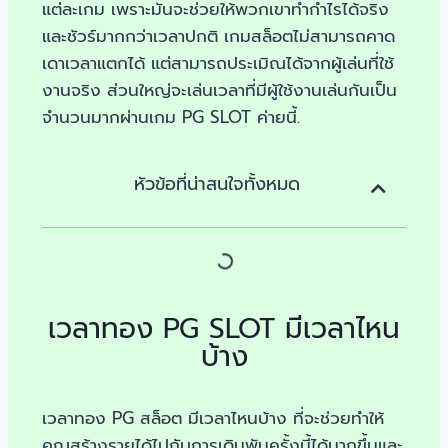
แต่ละเกม เพราะมันจะช่วยให้พวกเขาทำกำไรได้จริง
และชัวร์มากกว่าเวลาปกติ เกมสล็อตไม่สามารถคาด
เดาเวลาแตกได้ แต่สามารถประเมิณได้จากผู้เล่นที่ใช้
งานจริง ส่วนใหญ่จะเล่นเวลาที่มีผู้ใช้งานเล่นกันเป็น
จำนวนมากผ่านเกม PG SLOT ค่ายนี้.
หัวข้อที่น่าสนใจทั้งหมด
เวลาทอง PG SLOT มีเวลาไหน
บ้าง
เวลาทอง PG สล็อต มีเวลาไหนบ้าง ที่จะช่วยทำให้
คุณสร้างรายได้ไปกับการเดิมพันครั้งนี้ได้มากขึ้นและ