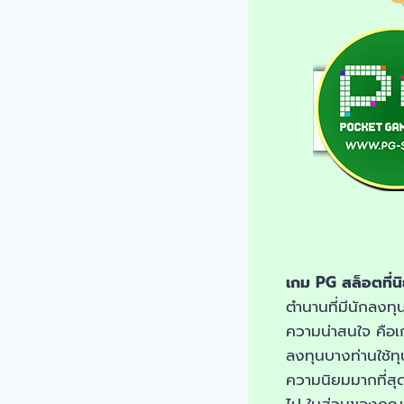
เกม PG สล็อตที่น
ตำนานที่มีนักลงท
ความน่าสนใจ คือเก
ลงทุนบางท่านใช้ทุ
ความนิยมมากที่สุด
ไป ในส่วนของคุณสม