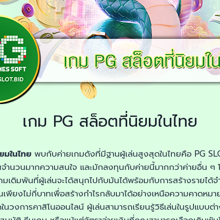
เกม PG สล็อตที่นิยมในไทย
ิยมในไทย
พบกับค่ายเกมดังที่มีฐานผู้เล่นสูงสุดในไทยคือ PG S
ุนจำนวนมากความสนใจ และมักลงทุนกับค่ายนี้มากกว่าค่ายอื่น ๆ
มเดิมพันที่ผู้เล่นจะได้สนุกไปกับมันได้พร้อมกับการสร้างรายได
นเพียงไม่กี่บาทเพื่อสร้างกำไรกลับมาได้อย่างเหนือความคาดหมาย
ในวงการคาสิโนออนไลน์ ผู้เล่นสามารถเรียนรู้วิธีเล่นในรูปแบบต่
บัติ ธีมเกม หรือแม้แต่อัตราจ่ายเงินที่คุณสามารถเลือกเดิมพันไ