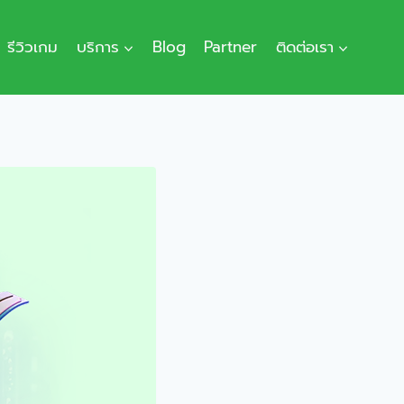
รีวิวเกม
บริการ
Blog
Partner
ติดต่อเรา