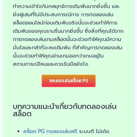
ทำความเข้าใจกับกลยุทธ์การเดิมพันมากยิ่งขึ้น และ
ยิ่งผู้เล่นที่ไม่มีประสบการณ์การ การทดลองเล่น
สล็อตออนไลน์ก่อนเดิมพันจริงนั้นจะช่วยทำให้การ
เดิมพันของคุณราบรื่นมากยิ่งขึ้น ซึ่งสิ่งที่คุณได้จาก
การทดลองเล่นเกมสล็อตนั้นจะช่วยทำให้คุณมีความ
มั่นใจและกล้าที่จะลงเดิมพัน ที่สำคัญการทดลองเล่น
นั้นจะช่วยทำให้คุณอ่านเกมออกว่าเกมอยู่ใน
สถานการณ์ไหนและควรรับมือยังไง.
ทดลองเล่นสล็อต PG
บทความแนะนำเกี่ยวกับทดลองเล่น
สล็อต
สล็อต PG ทดลองเล่นฟรี
ระบบดี ไม่เด้ง.