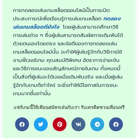
การทดลองเล่นเกมสล็อตออนไลน์เป็นการเปิด
ประสบการณ์เพื่อเรียนรู้การเล่นเกมสล็อต
ทดลอง
เล่นเกมสล็อตดียังไง
โดยผู้เล่นสามารถศึกษาวิธี
การเล่นต่าง ๆ ซึ่งผู้เล่นสามารถสัมผัสการเดิมพันได้
ด้วยตนเองโดยตรง และข้อดีของการทดลองเล่น
เกมสล็อตออนไลน์นั้น จะทำให้ผู้เล่นรู้จักกับวิธีการใช้
งานฟีเจอร์เกม คุณสมบัติพิเศษ อัตราการจ่ายเงิน
และวิธีการชนะของสัญลักษณ์ภายในเกม ทั้งหมดนี้
เป็นสิ่งที่ผู้เล่นจะได้เจอเมื่อเดิมพันจริง และเมื่อผู้เล่น
รู้จักกับเกมดีเท่าไหร่ จะยิ่งทำให้มีโอกาสในการชนะ
เกมมากขึ้นเท่านั้น.
แชร์เกมนี้ให้เพือนสมัครเล่นกับเรา รับเครดิตชวนเพือนฟรี