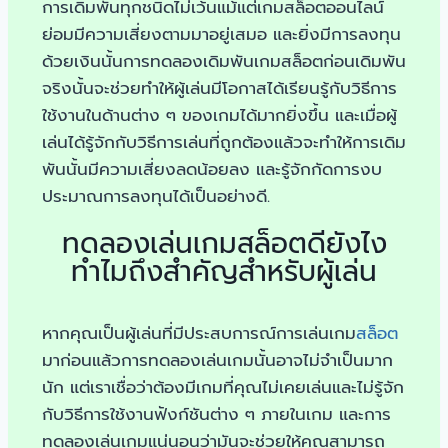
การเดิมพันทุกชนิดไม่เว้นแม้แต่เกมสล็อตออนไลน์
ย่อมมีความเสี่ยงตามมาอยู่เสมอ และยิ่งมีการลงทุน
ด้วยเงินนั้นการทดลองเดิมพันเกมสล็อตก่อนเดิมพัน
จริงนั้นจะช่วยทำให้ผู้เล่นมีโอกาสได้เรียนรู้กับวิธีการ
ใช้งานในด้านต่าง ๆ ของเกมได้มากยิ่งขึ้น และเมื่อผู้
เล่นได้รู้จักกับวิธีการเล่นที่ถูกต้องแล้วจะทำให้การเดิม
พันนั้นมีความเสี่ยงลดน้อยลง และรู้จักกัดการงบ
ประมาณการลงทุนได้เป็นอย่างดี.
ทดลองเล่นเกมสล็อตดียังไง
ทำไมถึงสำคัญสำหรับผู้เล่น
หากคุณเป็นผู้เล่นที่มีประสบการณ์การเล่นเกม
สล็อต
มาก่อนแล้วการทดลองเล่นเกมนั้นอาจไม่จำเป็นมาก
นัก แต่เราเชื่อว่าต้องมีเกมที่คุณไม่เคยเล่นและไม่รู้จัก
กับวิธีการใช้งานฟังก์ชันต่าง ๆ ภายในเกม และการ
ทดลองเล่นเกมแน่นอนว่ามันจะช่วยให้คุณสามารถ