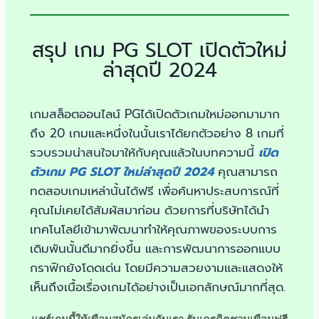
สรุป เกม PG SLOT เปิดตัวใหม่
ล่าสุดปี 2024
เกมสล็อตออนไลน์ PGได้เปิดตัวเกมใหม่ออกมามาก
ถึง 20 เกมและหนึ่งในนั้นเราได้ยกตัวอย่าง 8 เกมที่
รวบรวมน่าสนใจมาให้กับคุณแล้วในบทความนี้
เปิด
ตัวเกม PG SLOT ใหม่ล่าสุดปี 2024
คุณสามารถ
ทดสอบเกมเหล่านั้นได้ฟรี เพื่อค้นหาประสบการณ์ที่
คุณไม่เคยได้สัมผัสมาก่อน ด้วยการที่บริษัทได้นำ
เทคโนโลยีเข้ามาพัฒนาทำให้คุณภาพของระบบการ
เดิมพันนั้นดีมากยิ่งขึ้น และการพัฒนาการออกแบบ
กราฟิกยังโดดเด่น โดยมีความสวยงามและแสดงให้
เห็นถึงเนื้อเรื่องเกมได้อย่างเป็นเอกลักษณ์มากที่สุด.