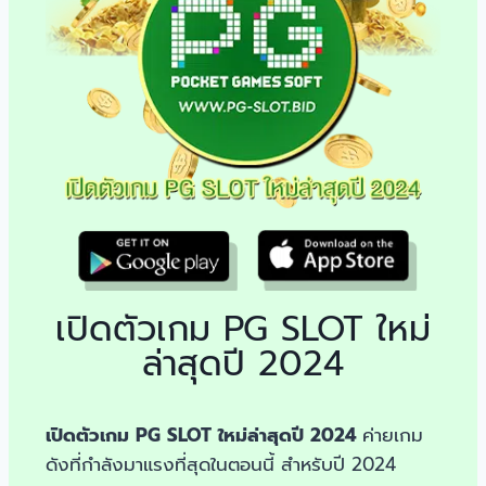
เปิดตัวเกม PG SLOT ใหม่
ล่าสุดปี 2024
เปิดตัวเกม PG SLOT ใหม่ล่าสุดปี 2024
ค่ายเกม
ดังที่กำลังมาแรงที่สุดในตอนนี้ สำหรับปี 2024