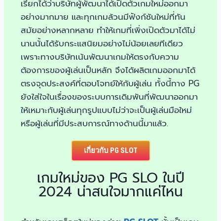
เรียกได้ว่าบริษัทผู้พัฒนาได้เปิดตัวเกมใหม่ออกมา
อย่างมากมาย และทุกเกมล้วนมีฟังก์ชันใหม่ที่ทัน
สมัยอย่างหลากหลาย ทำให้เกมที่เพิ่งเปิดตัวมาได้ไม่
นานนั้นได้รับกระแสนิยมอย่างไม่น้อยเลยทีเดียว
เพราะทางบริษัทเน้นพัฒนาเกมให้ตรงกับความ
ต้องการของผู้เล่นเป็นหลัก จึงได้ผลิตเกมออกมาได้
ตรงจุดประสงค์ที่ตอบโจทย์ให้กับผู้เล่น ทั้งนี้ทาง PG
ยังใส่ใจในเรื่องของระบบการเดิมพันที่พัฒนาออกมา
ให้เหมาะกับผู้เล่นทุกรูปแบบไม่ว่าจะเป็นผู้เล่นมือใหม่
หรือผู้เล่นที่มีประสบการณ์ทางด้านนี้มาแล้ว.
เกี่ยวกับ PG SLOT
เกมใหม่ของ PG SLO ในปี
2024 น่าสนใจมากแค่ไหน