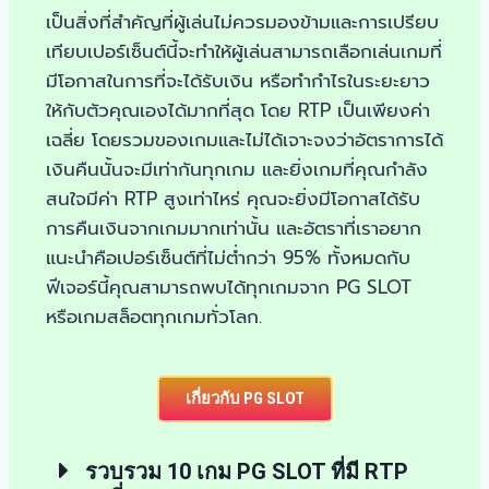
เป็นสิ่งที่สำคัญที่ผู้เล่นไม่ควรมองข้ามและการเปรียบ
เทียบเปอร์เซ็นต์นี้จะทำให้ผู้เล่นสามารถเลือกเล่นเกมที่
มีโอกาสในการที่จะได้รับเงิน หรือทำกำไรในระยะยาว
ให้กับตัวคุณเองได้มากที่สุด โดย RTP เป็นเพียงค่า
เฉลี่ย โดยรวมของเกมและไม่ได้เจาะจงว่าอัตราการได้
เงินคืนนั้นจะมีเท่ากันทุกเกม และยิ่งเกมที่คุณกำลัง
สนใจมีค่า RTP สูงเท่าไหร่ คุณจะยิ่งมีโอกาสได้รับ
การคืนเงินจากเกมมากเท่านั้น และอัตราที่เราอยาก
แนะนำคือเปอร์เซ็นต์ที่ไม่ต่ำกว่า 95% ทั้งหมดกับ
ฟีเจอร์นี้คุณสามารถพบได้ทุกเกมจาก PG SLOT
หรือเกมสล็อตทุกเกมทั่วโลก.
เกี่ยวกับ PG SLOT
รวบรวม 10 เกม PG SLOT ที่มี RTP