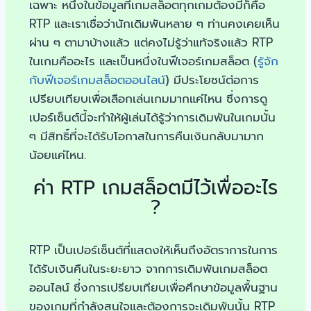
เฉพาะ หนึ่งในข้อมูลที่เกมสล็อตทุกเกมต้องมีก็คือ
RTP และเราเชื่อว่านักเดิมพันหลาย ๆ ท่านคงเคยเห็น
ผ่าน ๆ ตามาบ้างแล้ว แต่คงไม่รู้ว่าแท้จริงแล้ว RTP
ในเกมคืออะไร และเป็นหนึ่งในฟีเจอร์เกมสล็อต (
รู้จัก
กับฟีเจอร์เกมสล็อตออนไลน์
) มีประโยชน์ต่อการ
เปรียบเทียบเพื่อเลือกเล่นเกมมากแค่ไหน ซึ่งการดู
เปอร์เซ็นต์นี้จะทำให้ผู้เล่นได้รู้ว่าการเดิมพันในเกมนั้น
ๆ มีสิทธิ์ที่จะได้รับโอกาสในการคืนเงินกลับมามาก
น้อยแค่ไหน.
ค่า RTP เกมสล็อตมีไว้เพื่ออะไร
?
RTP เป็นเปอร์เซ็นต์ที่แสดงให้เห็นถึงอัตราการในการ
ได้รับเงินคืนในระยะยาว จากการเดิมพันเกมสล็อต
ออนไลน์ ซึ่งการเปรียบเทียบเพื่อศึกษาข้อมูลพื้นฐาน
ของเกมที่กำลังสนใจและต้องการจะเดิมพันนั้น RTP