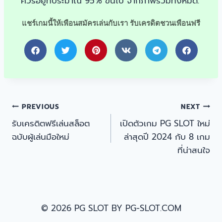
ควรอยู่ที่ประมาณ 95% ขึ้นไป จากภาพรวมทั้งหมด.
แชร์เกมนี้ให้เพือนสมัครเล่นกับเรา รับเครดิตชวนเพือนฟรี
PREVIOUS
NEXT
รับเครดิตฟรีเล่นสล็อต
เปิดตัวเกม PG SLOT ใหม่
ฉบับผู้เล่นมือใหม่
ล่าสุดปี 2024 กับ 8 เกม
ที่น่าสนใจ
© 2026 PG SLOT BY PG-SLOT.COM