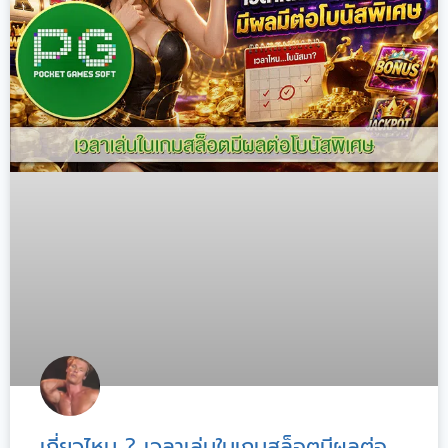
เกี่ยวไหม ? เวลาเล่นในเกมสล็อตมีผลต่อ