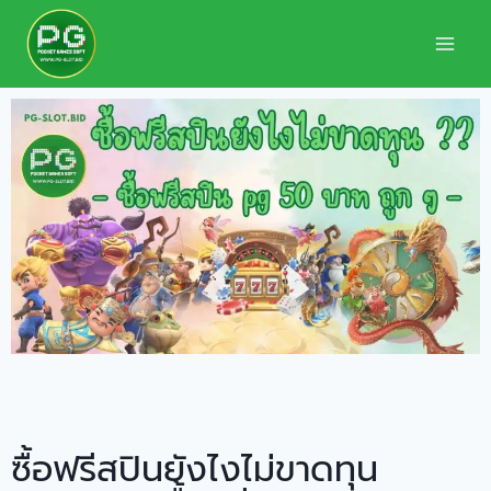
ซื้อฟรีสปินยังไงไม่ขาดทุน