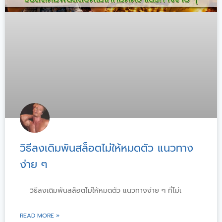
วิธีลงเดิมพันสล็อตไม่ให้หมดตัว แนวทาง
ง่าย ๆ
วิธีลงเดิมพันสล็อตไม่ให้หมดตัว แนวทางง่าย ๆ ที่ไม่เ
READ MORE »