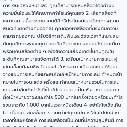
การเงินไว้ล่วงหน้าแล้ว คุณก็สามารถเล่นสล็อตได้อย่างมี
ความมั่นใจและให้ศักยภาพกำไรแก่คุณเอง 2. เลือกสล็อตที่
เหมาะสม: สล็อตหลายแบบมีสิทธิประโยชน์และต้องการความ
สนใจที่แตกต่างกันออกไป คุณต้องหาสล็อตที่ตรงกับความ
สามารถของคุณ ปรับวิธีการเดิมพันและช่วงเวลาที่เหมาะสม
กับบุคลิกภาพของคุณ อย่าลืมศึกษาเกมและคุณลักษณะที่มา
พร้อมกับสล็อตต่าง ๆ เพื่อให้ความเสี่ยงเกิดขึ้นกับคุณใน
ระดับที่คุณสามารถจัดการได้ 3. เตรียมเป้าหมายการเล่น: ผู้
เล่นสล็อตมืออาชีพมักมองไปในระยะยาวเมื่อเล่นเกม ให้คุณ
วางแผนการเล่นที่เหมาะสมโดยให้เป้าหมายการเล่น กำหนดเป้า
หมายในการชนะแต่ละครั้งและกำหนดเป้าหมายรวมในการเล่น
เกม อย่าลืมตั้งกำไรที่เป็นไปตามความเป็นจริง เช่น คุณอาจ
ตั้งเป้าหมายว่าจะชนะกำไร 500 บาทในครั้งเดียวหรือชนะกำไร
รวมราวกับ 1,000 บาทในเวลาหนึ่งเดือน 4. อย่าใส่ใจเล็งเกิน
ไป: เมื่อคุณเล่นสล็อต เราแนะนำให้คุณไม่ควรใส่ใจไปกับช่วง
เวลาที่ชนะหรือแพ้ การเล่นสล็อตเป็นเกมที่มีความสุ่มสันต์ การ