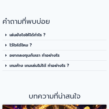
คำถามที่พบบ่อย
เล่นยังไงให้ได้กำไร ?
ไว้ใจได้ไหม ?
อยากลงทุนกับเรา ทำอย่างไร
เกมค้าง เกมเล่นไม่ได้ ทำอย่างไร ?
บทความที่น่าสนใจ