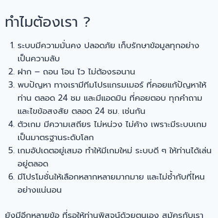
ทำไมต้องเรา ?
ระบบมีความมั่นคง ปลอดภัย เก็บรักษาข้อมูลทุกอย่าง
เป็นความลับ
ฝาก – ถอน โอน ไว ไม่ต้องรอนาน
พบปัญหา ทางเรามีทีมโปรแกรมเมอร์ ที่คอยแก้ปัญหาให้
ท่าน ตลอด 24 ชม และมีแอดมิน ที่คอยตอบ ทุกคำถาม
และไขข้อสงสัย ตลอด 24 ชม. เช่นกัน
ตัวเกม มีความเสถียร ไม่หน่วง ไม่ค้าง เพราะมีระบบเกม
เป็นมาตรฐานระดับโลก
เกมอัปเดตอยู่เสมอ ทำให้มีเกมใหม่ ระบบดี ๆ ให้ท่านได้เล่น
อยู่ตลอด
มีโปรโมชั่นให้เลือกหลากหลายมากมาย และไม่ซ้ำกับที่ไหน
อย่างแน่นอน
ยังมีอีกหลายข้อ ที่รอให้ท่านพิสูจน์ด้วยตนเอง สมัครกับเรา