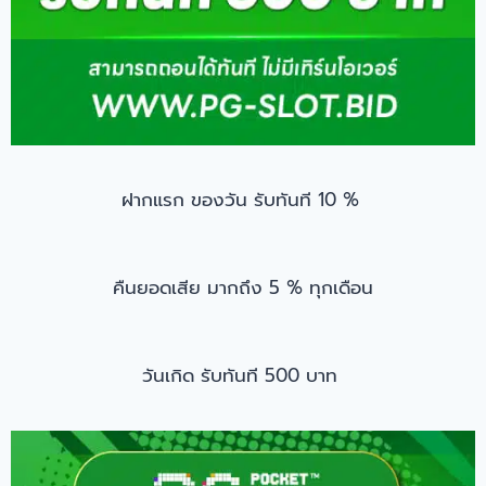
ฝากแรก ของวัน รับทันที 10 %
คืนยอดเสีย มากถึง 5 % ทุกเดือน
วันเกิด รับทันที 500 บาท