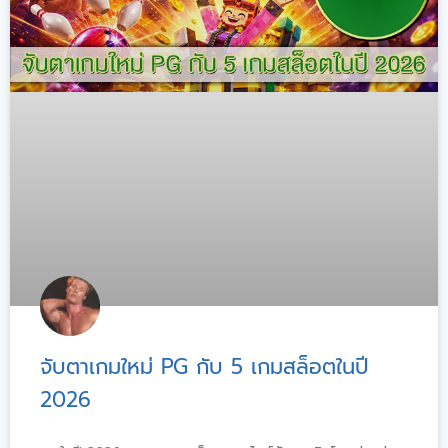
จับตาเกมใหม่ PG กับ 5 เกมสล็อตในปี
2026