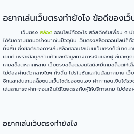
อยากเล่นเว็บตรงทำยังไง ข้อดีของเว
เว็บตรง
สล็อต
ออนไลน์คืออะไร สวัสดีครับเพื่อน ๆ นั
ได้รับความนิยมอย่างมากในปัจจุบัน เว็บตรงสล็อตออนไลน์ก็คือ
ทั้งสิ้น ซึ่งข้อดีของการเล่นสล็อตออนไลน์บนเว็บตรงก็มีมา
เยนต์ เพราะข้อมูลส่วนตัวและข้อมูลทางการเงินของผู้เล่นจะถูกเ
เกมสล็อตหลากหลาย เว็บตรงสล็อตออนไลน์จะมีเกมสล็อตให้เลือ
ไม่ต้องผ่านตัวกลางใดๆ ทั้งสิ้น โปรโมชั่นและโบนัสมากมาย เว็บ
ชิกและเล่นเกมสล็อตบนเว็บไซต์ของตนเอง ฝาก-ถอนเงินได้รวดเ
เล่นสามารถฝาก-ถอนเงินได้โดยตรงกับผู้ให้บริการเกม ไม่ต้องผ่
อยากเล่นเว็บตรงทำยังไง