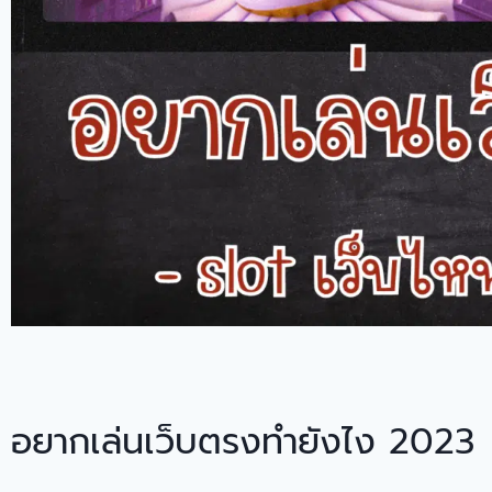
อยากเล่นเว็บตรงทำยังไง 2023