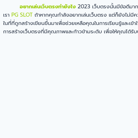
อยากเล่นเว็บตรงทำยังไง
2023 เว็บตรงนั้นมีข้อดีมา
เรา
PG SLOT
ถ้าหากคุณกำลังอยากเล่นเว็บตรง แต่ก็ยังไม่มีควา
ในที่ที่ถูกสร้างเขียนขึ้นมาเพื่อช่วยเหลือคุณในการเรียนรู้และเ
การสร้างเว็บตรงที่มีคุณภาพและก้าวข้ามระดับ เพื่อให้คุณได้รั