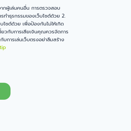
ิวจากผู้เล่นคนอื่น การตรวจสอบ
ารทำธุรกรรมของเว็บไซต์ด้วย 2.
ซต์ด้วย เพื่อป้องกันไม่ให้เกิด
กี่ยวกับการเสียเงินคุณควรจัดการ
กับการเล่นเว็บตรงอย่าลืมสร้าง
tip