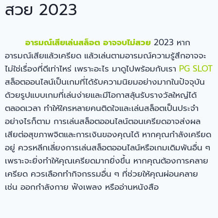
สวย 2023
อารมณ์เสียเล่นสล็อต อาจจบไม่สวย
2023 หาก
อารมณ์เสียแล้วเครียด แล้วเล่นตามอารมณ์ความรู้สึกอาจจะ
ไม่ใช่เรื่องที่ดีเท่าไหร่ เพราะอะไร มาดูไปพร้อมกับเรา
PG SLOT
สล็อตออนไลน์เป็นเกมที่ได้รับความนิยมอย่างมากในปัจจุบัน
ด้วยรูปแบบเกมที่เล่นง่ายและมีโอกาสลุ้นรับรางวัลใหญ่ได้
ตลอดเวลา ทำให้ใครหลายคนติดใจและเล่นสล็อตเป็นประจำ
อย่างไรก็ตาม การเล่นสล็อตออนไลน์ตอนเครียดอาจส่งผล
เสียต่อสุขภาพจิตและการเงินของคุณได้ หากคุณกำลังเครียด
อยู่ ควรหลีกเลี่ยงการเล่นสล็อตออนไลน์หรือเกมเดิมพันอื่น ๆ
เพราะจะยิ่งทำให้คุณเครียดมากยิ่งขึ้น หากคุณต้องการคลาย
เครียด ควรเลือกทำกิจกรรมอื่น ๆ ที่ช่วยให้คุณผ่อนคลาย
เช่น ออกกำลังกาย ฟังเพลง หรืออ่านหนังสือ