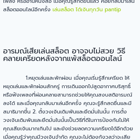
เพลง หรืออ่านหนังสือ เมื่อคุณรู้สึกดีขึ้นแล้ว ค่อยกลับมาเล่น
สล็อตออนไลน์อีกครั้ง
เล่นสล็อต ได้เงินทุกวัน pantip
อารมณ์เสียเล่นสล็อต อาจจบไม่สวย วิธี
คลายเครียดหลังจากแพ้สล็อตออนไลน์
1.หยุดเล่นและพักผ่อน เมื่อคุณเริ่มรู้สึกเครียด ให้
หยุดเล่นและพักผ่อนสักครู่ การเดินออกไปสูดอากาศบริสุทธิ์
หรือฟังเพลงที่ผ่อนคลายสามารถช่วยให้คุณสงบสติอารมณ์
ลงได้ และเมื่อคุณกลับมาเล่นอีกครั้ง คุณจะรู้สึกสดชื่นและมี
สมาธิมากขึ้น 2. ตั้งวงเงินเดิมพันและยึดมั่นในนั้น การตั้ง
วงเงินเดิมพันและยึดมั่นในนั้นเป็นวิธีที่ดีในการป้องกันไม่ให้
คุณเสียเงินมากเกินไป และยังช่วยลดความเครียดได้อีกด้วย
เมื่อคุณรู้ว่าคุณมีวงเงินจำกัด คุณจะไม่ต้องกังวลว่าจะเสีย