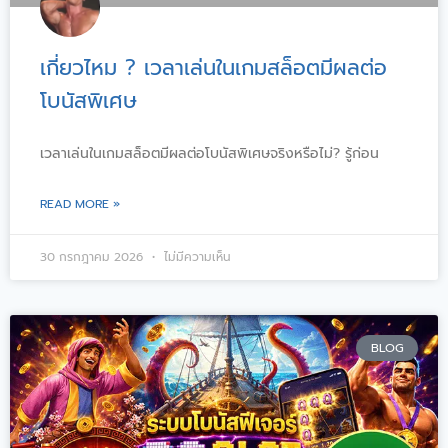
เกี่ยวไหม ? เวลาเล่นในเกมสล็อตมีผลต่อ
โบนัสพิเศษ
เวลาเล่นในเกมสล็อตมีผลต่อโบนัสพิเศษจริงหรือไม่? รู้ก่อน
READ MORE »
30 กรกฎาคม 2026
ไม่มีความเห็น
BLOG