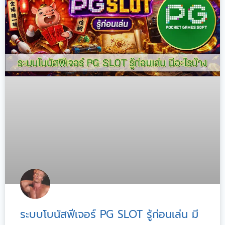
ระบบโบนัสฟีเจอร์ PG SLOT รู้ก่อนเล่น มี