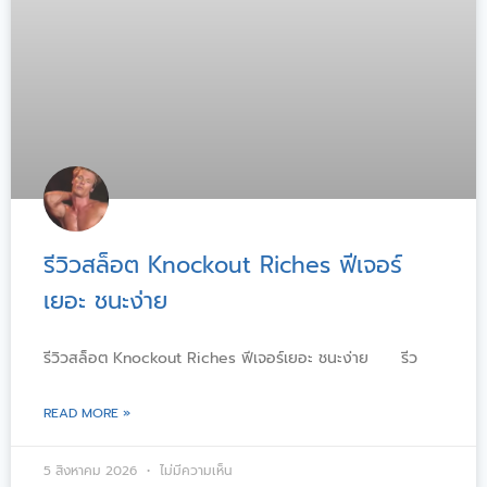
รีวิวสล็อต Knockout Riches ฟีเจอร์
เยอะ ชนะง่าย
รีวิวสล็อต Knockout Riches ฟีเจอร์เยอะ ชนะง่าย รีว
READ MORE »
5 สิงหาคม 2026
ไม่มีความเห็น