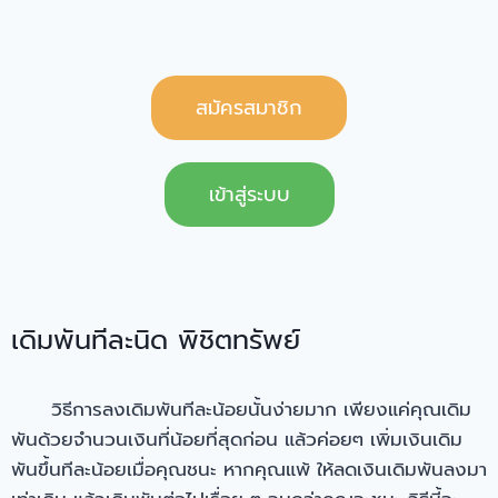
สมัครสมาชิก
เข้าสู่ระบบ
เดิมพันทีละนิด พิชิตทรัพย์
วิธีการลงเดิมพันทีละน้อยนั้นง่ายมาก เพียงแค่คุณเดิม
พันด้วยจำนวนเงินที่น้อยที่สุดก่อน แล้วค่อยๆ เพิ่มเงินเดิม
พันขึ้นทีละน้อยเมื่อคุณชนะ หากคุณแพ้ ให้ลดเงินเดิมพันลงมา