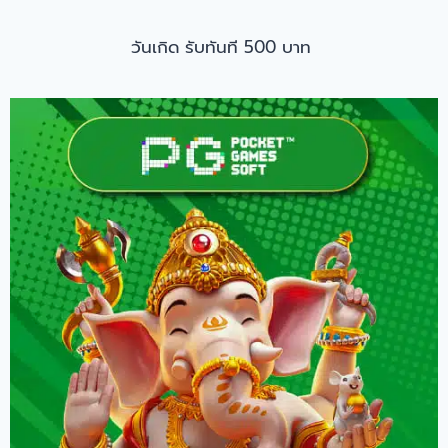
วันเกิด รับทันที 500 บาท