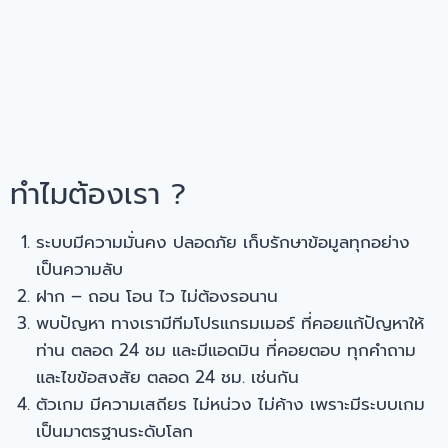
ทำไมต้องเรา ?
ระบบมีความมั่นคง ปลอดภัย เก็บรักษาข้อมูลทุกอย่าง
เป็นความลับ
ฝาก – ถอน โอน ไว ไม่ต้องรอนาน
พบปัญหา ทางเรามีทีมโปรแกรมเมอร์ ที่คอยแก้ปัญหาให้
ท่าน ตลอด 24 ชม และมีแอดมิน ที่คอยตอบ ทุกคำถาม
และไขข้อสงสัย ตลอด 24 ชม. เช่นกัน
ตัวเกม มีความเสถียร ไม่หน่วง ไม่ค้าง เพราะมีระบบเกม
เป็นมาตรฐานระดับโลก