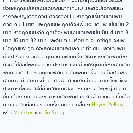
เท่าเดิม แล้วเดิมพันต่อไปเรื่อย ๆ จนกว่าคุณจะชนะ วิธีนี้จะ
ช่วยให้คุณไม่เสียเงินเดิมพันมากเกินไป และยังมีโอกาสชนะ
รางวัลใหญ่ได้อีกด้วย ตัวอย่างเช่น หากคุณเริ่มต้นเดิมพัน
ด้วยเงิน 1 บาท และคุณชนะ คุณก็จะเพิ่มเงินเดิมพันขึ้นเป็น 2
บาท หากคุณชนะอีก คุณก็จะเพิ่มเงินเดิมพันขึ้นเป็น 4 บาท 8
บาท 16 บาท 32 บาท และอื่น ๆ ไปเรื่อย ๆ จนกว่าคุณจะแพ้
เมื่อคุณแพ้ คุณก็จะลดเงินเดิมพันลงมาเท่าเดิม แล้วเดิมพัน
ต่อไปเรื่อย ๆ จนกว่าคุณจะชนะอีกครั้ง วิธีการลงเดิมพันทีละ
น้อยนี้มีข้อดีหลายอย่าง ประการแรก ช่วยให้คุณไม่เสียเงินเดิม
พันมากเกินไป หากคุณแพ้ติดต่อกันหลายครั้ง คุณก็จะไม่เสีย
เงินมากเท่ากับการที่คุณเดิมพันด้วยเงินจำนวนมากตั้งแต่แรก
ประการที่สอง วิธีนี้ช่วยให้คุณมีโอกาสชนะรางวัลใหญ่ได้มาก
ขึ้น เนื่องจากคุณจะสามารถเดิมพันด้วยเงินจำนวนมากขึ้นเมื่อ
คุณชนะติดต่อกันหลายครั้ง บทความอื่น ๆ
Hoyes Yellow
หรือ
Monster
และ
Jin Sung