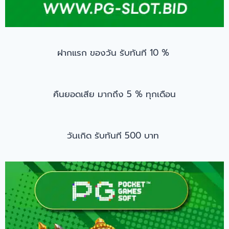
ฝากแรก ของวัน รับทันที 10 %
คืนยอดเสีย มากถึง 5 % ทุกเดือน
วันเกิด รับทันที 500 บาท