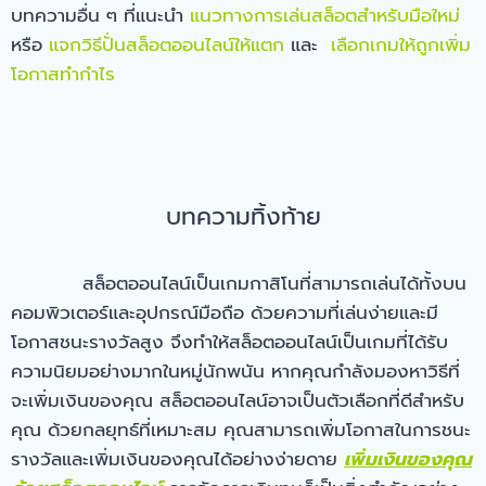
บทความอื่น ๆ ที่แนะนำ
แนวทางการเล่นสล็อตสำหรับมือใหม่
หรือ
แจกวิธีปั่นสล็อตออนไลน์ให้แตก
และ
เลือกเกมให้ถูกเพิ่ม
โอกาสทำกำไร
บทความทิ้งท้าย
สล็อตออนไลน์เป็นเกมกาสิโนที่สามารถเล่นได้ทั้งบน
คอมพิวเตอร์และอุปกรณ์มือถือ ด้วยความที่เล่นง่ายและมี
โอกาสชนะรางวัลสูง จึงทำให้สล็อตออนไลน์เป็นเกมที่ได้รับ
ความนิยมอย่างมากในหมู่นักพนัน หากคุณกำลังมองหาวิธีที่
จะเพิ่มเงินของคุณ สล็อตออนไลน์อาจเป็นตัวเลือกที่ดีสำหรับ
คุณ ด้วยกลยุทธ์ที่เหมาะสม คุณสามารถเพิ่มโอกาสในการชนะ
รางวัลและเพิ่มเงินของคุณได้อย่างง่ายดาย
เพิ่มเงินของคุณ