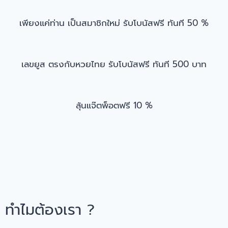
เพียงแค่ท่าน เป็นสมาชิกใหม่ รับโบนัสฟรี ทันที 50 %
เลขยูส ตรงกับหวยไทย รับโบนัสฟรี ทันที 500 บาท
ลุ้นแจ๊ตพ็อตฟรี 10 %
ทำไมต้องเรา ?