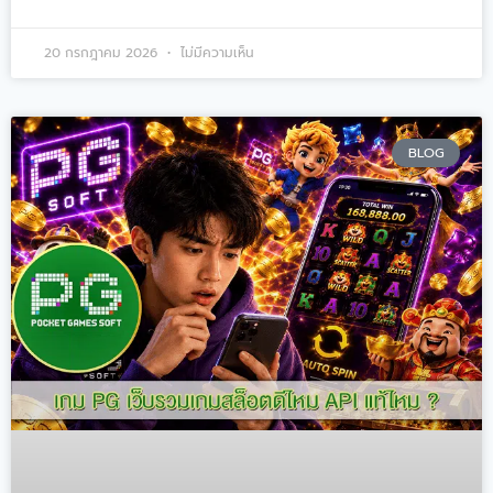
20 กรกฎาคม 2026
ไม่มีความเห็น
BLOG