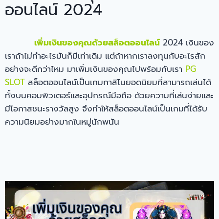
ออนไลน์ 2024
เพิ่มเงินของคุณด้วยสล็อตออนไลน์
2024 เงินของ
เราถ้าไม่ทำอะไรมันก็มีเท่าเดิม แต่ถ้าหากเราลงทุนกับอะไรสัก
อย่างจะดีกว่าไหม มาเพิ่มเงินของคุณไปพร้อมกับเรา
PG
SLOT
สล็อตออนไลน์เป็นเกมกาสิโนยอดนิยมที่สามารถเล่นได้
ทั้งบนคอมพิวเตอร์และอุปกรณ์มือถือ ด้วยความที่เล่นง่ายและ
มีโอกาสชนะรางวัลสูง จึงทำให้สล็อตออนไลน์เป็นเกมที่ได้รับ
ความนิยมอย่างมากในหมู่นักพนัน