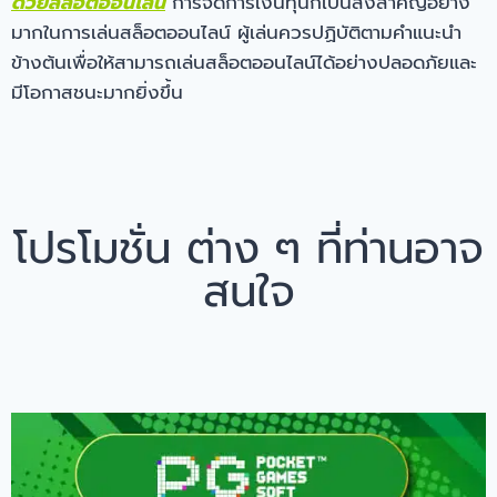
ด้วยสล็อตออนไลน์
การจัดการเงินทุนก็เป็นสิ่งสำคัญอย่าง
มากในการเล่นสล็อตออนไลน์ ผู้เล่นควรปฏิบัติตามคำแนะนำ
ข้างต้นเพื่อให้สามารถเล่นสล็อตออนไลน์ได้อย่างปลอดภัยและ
มีโอกาสชนะมากยิ่งขึ้น
โปรโมชั่น ต่าง ๆ ที่ท่านอาจ
สนใจ