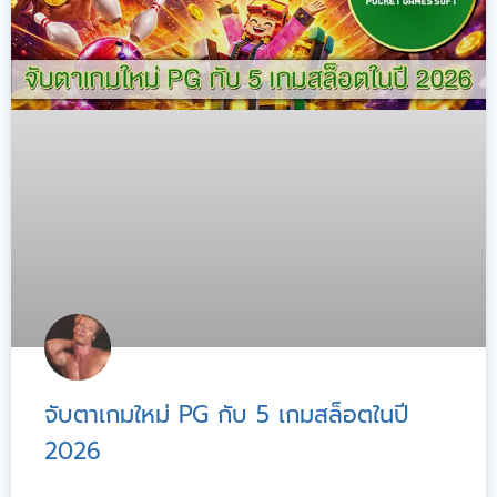
จับตาเกมใหม่ PG กับ 5 เกมสล็อตในปี
2026