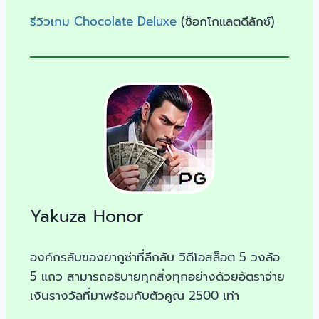
รีวิวเกม Chocolate Deluxe
(ช็อกโกแลตดีลักซ์)
Yakuza Honor
องค์กรลับของยากูซ่าที่ลึกลับ วิดีโอสล็อต 5 วงล้อ
5 แถว สามารถอธิบายทุกสิ่งทุกอย่างด้วยอัตราจ่าย
เงินรางวัลที่มาพร้อมกับตัวคูณ 2500 เท่า