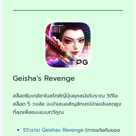
Geisha’s Revenge
สล็อตธีมเกอิชาในสไตล์ญี่ปุ่นยุคสมัยโบราณ วิดีโอ
สล็อต 5 วงล้อ จะนำเสนอสัญลักษณ์จ่ายเงินสดสูง
ที่สุดเพื่อชนะแบบทวีคูณ
รีวิวเกม Geishas Revenge
(การแก้แค้นของ