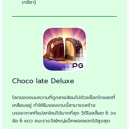
เกอิชา)
Choco late Deluxe
โลกของขนมหวานที่ถูกลายล้อมไปด้วยช็อกโกแลตที่
เคลือบอยู่ ทำให้ธีมของเกมนี้สามารถสร้าง
บรรยากาศที่แปลกใหม่ได้มากที่สุด วิดีโอสล็อต 6 วง
ล้อ 6 แถว ชนะรางวัลใหญ่แจ็คพอตแตกได้สูงสุด