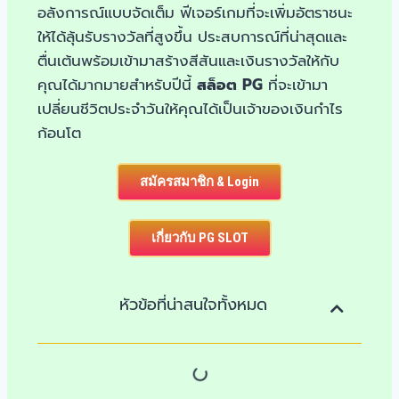
อลังการณ์แบบจัดเต็ม ฟีเจอร์เกมที่จะเพิ่มอัตราชนะ
ให้ได้ลุ้นรับรางวัลที่สูงขึ้น ประสบการณ์ที่น่าสุดและ
ตื่นเต้นพร้อมเข้ามาสร้างสีสันและเงินรางวัลให้กับ
คุณได้มากมายสำหรับปีนี้
สล็อต PG
ที่จะเข้ามา
เปลี่ยนชีวิตประจำวันให้คุณได้เป็นเจ้าของเงินกำไร
ก้อนโต
สมัครสมาชิก & Login
เกี่ยวกับ PG SLOT
หัวข้อที่น่าสนใจทั้งหมด