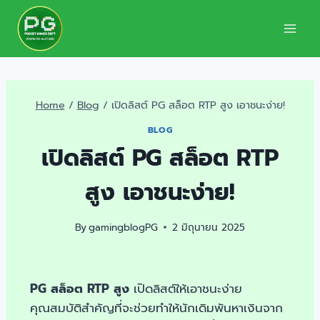
Home
/
Blog
/
เปิดลิสต์ PG สล็อต RTP สูง เอาชนะง่าย!
BLOG
เปิดลิสต์ PG สล็อต RTP
สูง เอาชนะง่าย!
By
gamingblogPG
2 มิถุนายน 2025
PG สล็อต RTP สูง
เปิดลิสต์ให้เอาชนะง่าย
คุณสมบัติสำคัญที่จะช่วยทำให้นักเดิมพันหาเงินจาก