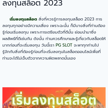
ลงทุนสล็อต 2023
เริ่มลงทุนสล็อต
สิ่งที่ควรรู้การลงทุนสล็อต 2023 การ
ลงทุนทุกอย่างมีความเสี่ยง เพราะฉะนั้น ก็มีบางสิ่งที่ท่านต้อง
รู้ก่อนเริ่มลงทุน เพราะการเตรียมตัวที่ดีนั้น ย่อมนำมาซึ่ง
ผลลัพธ์ที่ดีเช่นกัน ดังนั้น ท่านควรศึกษาและรู้เกี่ยวกับสล็อตให้
มากก่อนที่จะเริ่มลงทุน วันนี้เรา
PG SLOT
จะพาทุกท่านไป
รู้จักกับสิ่งที่ต้องรู้ก่อนที่จะเริ่มลงทุนในสล็อตออนไลน์เพื่อที่
ท่านจะได้ไม่เจ็บตัวจากความผิดพลาดนั้นเอง