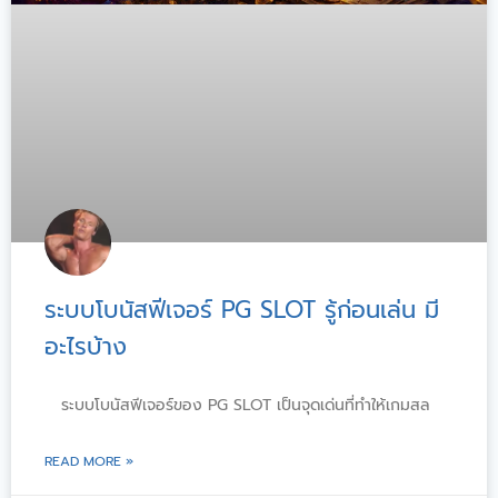
ระบบโบนัสฟีเจอร์ PG SLOT รู้ก่อนเล่น มี
อะไรบ้าง
ระบบโบนัสฟีเจอร์ของ PG SLOT เป็นจุดเด่นที่ทำให้เกมสล
READ MORE »