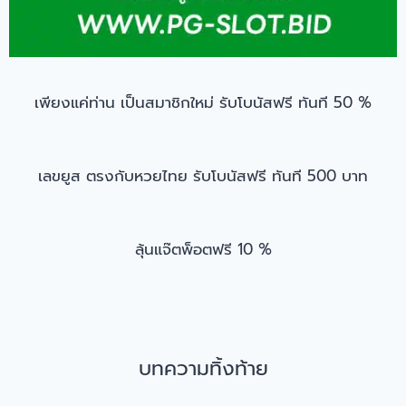
เพียงแค่ท่าน เป็นสมาชิกใหม่ รับโบนัสฟรี ทันที 50 %
เลขยูส ตรงกับหวยไทย รับโบนัสฟรี ทันที 500 บาท
ลุ้นแจ๊ตพ็อตฟรี 10 %
บทความทิ้งท้าย