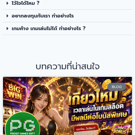
ไว้ใจได้ไหม ?
อยากลงทุนกับเรา ทำอย่างไร
เกมค้าง เกมเล่นไม่ได้ ทำอย่างไร ?
บทความที่น่าสนใจ
BLOG