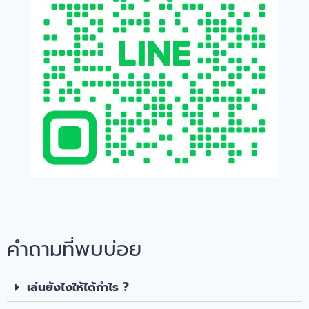
คำถามที่พบบ่อย
เล่นยังไงให้ได้กำไร ?