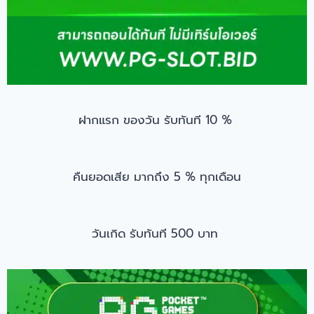
ฝากแรก ของวัน รับทันที 10 %
คืนยอดเสีย มากถึง 5 % ทุกเดือน
วันเกิด รับทันที 500 บาท