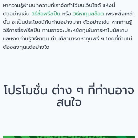
หาความรู้ผ่านบทความที่เราจัดทำไว้บนเว็บไซต์ แห่งนี้
ตัวอย่างเช่น
วิธีซื้อฟรีสปิน
หรือ
วิธีหาทุนสล็อต
เพราะสิ่งเหล่า
นั้น จะเป็นประโยชน์กับท่านอย่างมาก ตัวอย่างเช่น หากท่านรู้
วิธีการซื้อฟรีสปิน ท่านอาจจะประหยัดทุนในการหาโบนัสเกม
และหากท่านรู้วิธีหาทุน ท่านก็สามารถหาทุนฟรี ๆ โดยที่ท่านไม่
ต้องลงทุนแต่อย่างใด
โปรโมชั่น ต่าง ๆ ที่ท่านอาจ
สนใจ