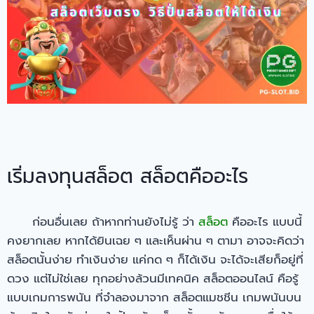
เริ่มลงทุนสล็อต สล็อตคืออะไร
ก่อนอื่นเลย ถ้าหากท่านยังไม่รู้ ว่า
สล็อต
คืออะไร แบบนี้
คงยากเลย หากได้ยินเฉย ๆ และเห็นผ่าน ๆ ตามา อาจจะคิดว่า
สล็อตนั้นง่าย ทำเงินง่าย แค่กด ๆ ก็ได้เงิน จะได้จะเสียก็อยู่ที่
ดวง แต่ไม่ใช่เลย ทุกอย่างล้วนมีเทคนิค สล็อตออนไลน์ คือรู้
แบบเกมการพนัน ที่จำลองมาจาก สล็อตแมชชีน เกมพนันบน