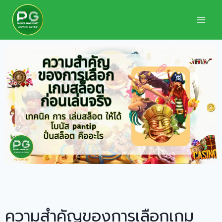
ความสำคัญของการเลือกเกม