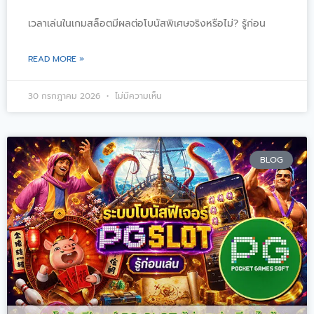
เวลาเล่นในเกมสล็อตมีผลต่อโบนัสพิเศษจริงหรือไม่? รู้ก่อน
READ MORE »
30 กรกฎาคม 2026
ไม่มีความเห็น
BLOG