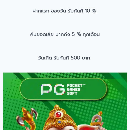
ฝากแรก ของวัน รับทันที 10 %
คืนยอดเสีย มากถึง 5 % ทุกเดือน
วันเกิด รับทันที 500 บาท