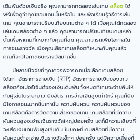
เดิมพันด้วยเงินจริง คุณสามารถทดลองเล่นเกม
สล็อต
ได้
ฟรีเพื่อดูว่าคุณชอบเกมนั้นหรือไม่ และเพื่อเรียนรู้วิธีการเล่น
เกม คุณสามารถเปรียบเทียบเกมต่าง ๆ ได้ เมื่อคุณได้ทดลอง
เล่นเกมสล็อตต่าง ๆ แล้ว คุณสามารถเปรียบเทียบเกมเหล่า
นั้นเพื่อหาเกมที่เหมาะกับคุณที่สุด คุณสามารถเพิ่มโอกาสใน
การชนะรางวัล เมื่อคุณเลือกเกมสล็อตที่เหมาะกับคุณแล้ว
คุณก็จะมีโอกาสชนะรางวัลมากขึ้น
มีหลายปัจจัยที่คุณควรพิจารณาเมื่อเลือกเกมสล็อต
ได้แก่ อัตราการจ่ายเงิน (RTP) อัตราการจ่ายเงินของเกม
สล็อตคือเปอร์เซ็นต์ของเงินเดิมพันทั้งหมดที่เกมจะจ่ายคืนให้
กับผู้เล่นในระยะยาว ยิ่งอัตราการจ่ายเงินสูงเท่าไหร่ คุณก็ยิ่ง
มีโอกาสชนะมากขึ้นเท่านั้น ความผันผวน ความผันผวนของ
เกมสล็อตคือการวัดความเสี่ยงของเกม เกมสล็อตที่มีความ
ผันผวนสูงจะจ่ายเงินรางวัลใหญ่บ่อยครั้ง แต่ก็มีความเสี่ยงที่
จะเสียเงินเดิมพันสูงเช่นกัน ในขณะที่เกมสล็อตที่มีความ
ผันผวนต่ำจะจ่ายเงินรางวัลเล็กๆ บ่อยครั้ง แต่มีความเสี่ยงที่