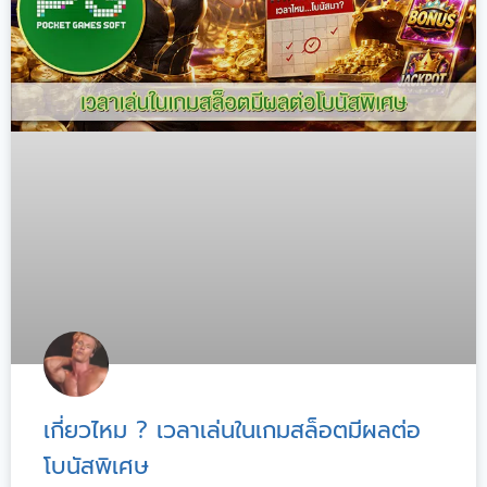
เกี่ยวไหม ? เวลาเล่นในเกมสล็อตมีผลต่อ
โบนัสพิเศษ