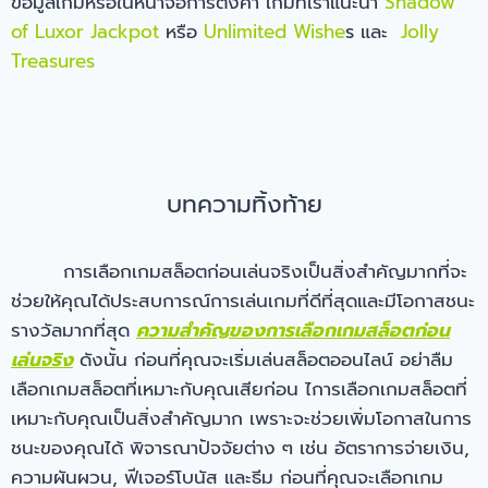
ข้อมูลเกมหรือในหน้าจอการตั้งค่า เกมที่เราแนะนำ
Shadow
of Luxor Jackpot
หรือ
Unlimited Wishe
s
และ
Jolly
Treasures
บทความทิ้งท้าย
การเลือกเกมสล็อตก่อนเล่นจริงเป็นสิ่งสำคัญมากที่จะ
ช่วยให้คุณได้ประสบการณ์การเล่นเกมที่ดีที่สุดและมีโอกาสชนะ
รางวัลมากที่สุด
ความสำคัญของการเลือกเกมสล็อตก่อน
เล่นจริง
ดังนั้น ก่อนที่คุณจะเริ่มเล่นสล็อตออนไลน์ อย่าลืม
เลือกเกมสล็อตที่เหมาะกับคุณเสียก่อน ไการเลือกเกมสล็อตที่
เหมาะกับคุณเป็นสิ่งสำคัญมาก เพราะจะช่วยเพิ่มโอกาสในการ
ชนะของคุณได้ พิจารณาปัจจัยต่าง ๆ เช่น อัตราการจ่ายเงิน,
ความผันผวน, ฟีเจอร์โบนัส และธีม ก่อนที่คุณจะเลือกเกม