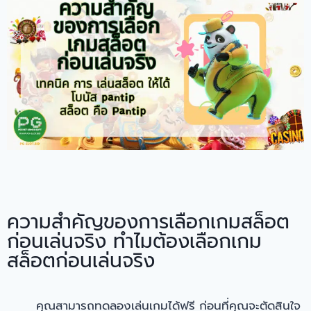
ความสำคัญของการเลือกเกมสล็อต
ก่อนเล่นจริง ทำไมต้องเลือกเกม
สล็อตก่อนเล่นจริง
คุณสามารถทดลองเล่นเกมได้ฟรี ก่อนที่คุณจะตัดสินใจ