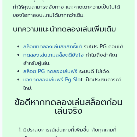
ทำให้คุณสามารถจับทาง และคาดเดาความเป็นไปได้
ของโอกาสชนะเกมได้มากกว่าเดิม.
บทความแนะนำทดลองเล่นเพิ่มเติม
สล็อตทดลองเล่นลิขสิทธิ์แท้
รับโปร PG ถอนได้.
ทดลองเล่นเกมสล็อตดียังไง
ทำไมถึงสำคัญ
สำหรับผู้เล่น.
สล็อต PG ทดลองเล่นฟรี
ระบบดี ไม่เด้ง.
แจกทดลองเล่นฟรี Pg Slo
t เปิดประสบการณ์
ใหม่.
ข้อดีหากทดลองเล่นสล็อตก่อน
เล่นจริง
มีประสบการณ์เล่นเกมที่เพิ่มขึ้น กับทุกเกมที่