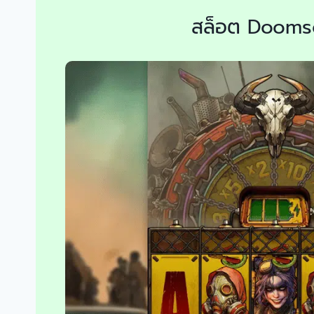
สล็อต Doomsd