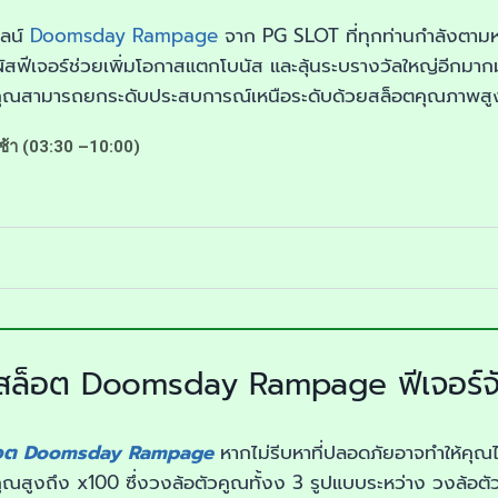
ลน์
Doomsday Rampage
จาก PG SLOT ที่ทุกท่านกำลังตาม
ีเจอร์ช่วยเพิ่มโอกาสแตกโบนัส และลุ้นระบรางวัลใหญ่อีกมากมาย
ัน คุณสามารถยกระดับประสบการณ์เหนือระดับด้วยสล็อตคุณภาพสูง
ช้า (03:30 –10:00)
ิวสล็อต Doomsday Rampage ฟีเจอร์จ
ล็อต Doomsday Rampage
หากไม่รีบหาที่ปลอดภัยอาจทำให้คุณไ
คูณสูงถึง x100 ซึ่งวงล้อตัวคูณทั้งง 3 รูปแบบระหว่าง วงล้อตั