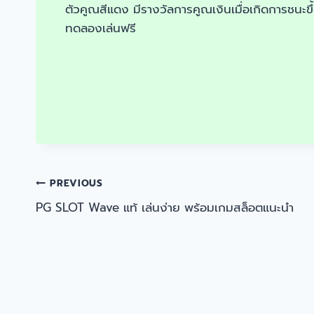
ตัวคูณสีแดง มีรางวัลการคูณเงินเมื่อเกิดการชนะขึ
ทดลองเล่นฟรี
PREVIOUS
PG SLOT Wave แท้ เล่นง่าย พร้อมเกมสล็อตแนะนำ