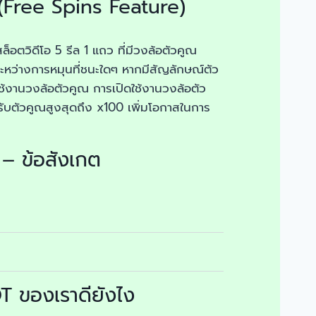
 (Free Spins Feature)
ิดีโอ 5 รีล 1 แถว ที่มีวงล้อตัวคูณ
ะหว่างการหมุนที่ชนะใดๆ หากมีสัญลักษณ์ตัว
ใช้งานวงล้อตัวคูณ การเปิดใช้งานวงล้อตัว
ด้รับตัวคูณสูงสุดถึง x100 เพิ่มโอกาสในการ
ี – ข้อสังเกต
 ของเราดียังไง