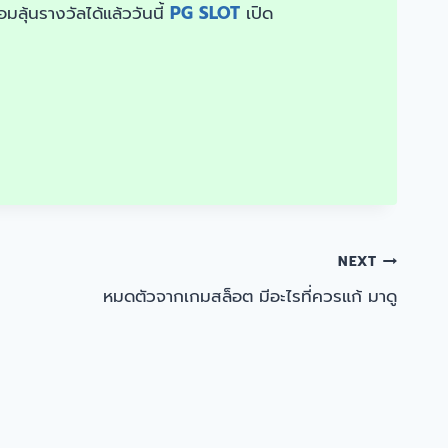
ลุ้นรางวัลได้แล้ววันนี้
PG SLOT
เปิด
NEXT
หมดตัวจากเกมสล็อต มีอะไรที่ควรแก้ มาดู