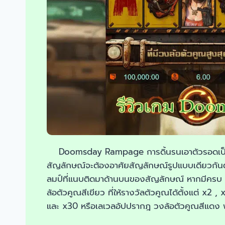
Doomsday Rampage การดิ้นรนเอาตัวรอดเป็นหนท
สัญลักษณ์จะต้องอาศัยสัญลักษณ์รูปแบบเดียวกันต
ลมป์ที่แนบติดมาด้านบนของสัญลักษณ์ หากมีครบ 3
ล้อตัวคูณสีเขียว ที่ให้รางวัลตัวคูณได้ตั้งแต่ x2
และ x30 หรือเลเวลอัปปรากฎ วงล้อตัวคูณสีแดง พ