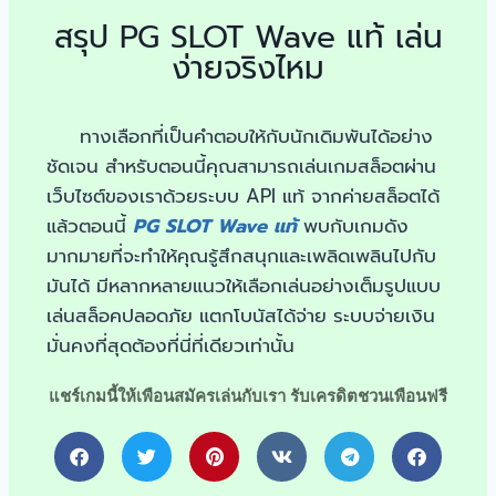
สรุป PG SLOT Wave แท้ เล่น
ง่ายจริงไหม
ทางเลือกที่เป็นคำตอบให้กับนักเดิมพันได้อย่าง
ชัดเจน สำหรับตอนนี้คุณสามารถเล่นเกมสล็อตผ่าน
เว็บไซต์ของเราด้วยระบบ API แท้ จากค่ายสล็อตได้
แล้วตอนนี้
PG SLOT Wave แท้
พบกับเกมดัง
มากมายที่จะทำให้คุณรู้สึกสนุกและเพลิดเพลินไปกับ
มันได้ มีหลากหลายแนวให้เลือกเล่นอย่างเต็มรูปแบบ
เล่นสล็อคปลอดภัย แตกโบนัสได้จ่าย ระบบจ่ายเงิน
มั่นคงที่สุดต้องที่นี่ที่เดียวเท่านั้น
แชร์เกมนี้ให้เพือนสมัครเล่นกับเรา รับเครดิตชวนเพือนฟรี