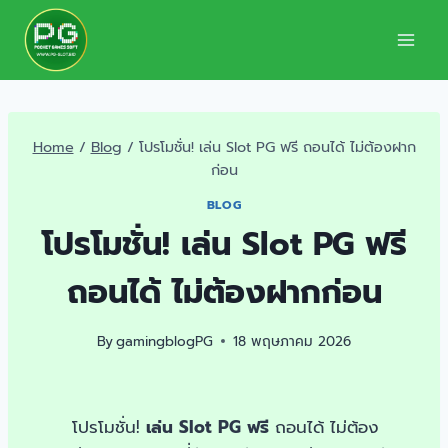
Home
/
Blog
/
โปรโมชั่น! เล่น Slot PG ฟรี ถอนได้ ไม่ต้องฝาก
ก่อน
BLOG
โปรโมชั่น! เล่น Slot PG ฟรี
ถอนได้ ไม่ต้องฝากก่อน
By
gamingblogPG
18 พฤษภาคม 2026
โปรโมชั่น!
เล่น Slot PG ฟรี
ถอนได้ ไม่ต้อง