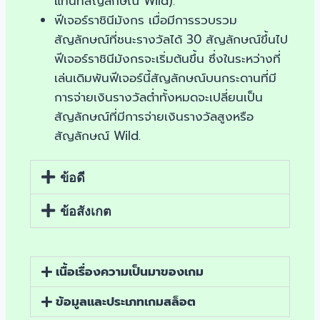
แทนที่สัญลักษณ์ Wild).
ฟีเจอร์ราชินีมังกร เมื่อมีการรวบรวม
สัญลักษณ์ที่ชนะรางวัลได้ 30 สัญลักษณ์ขึ้นไป
ฟีเจอร์ราชินีมังกรจะเริ่มต้นขึ้น ซึ่งในระหว่างที่
เล่นเดิมพันฟีเจอร์นี้สัญลักษณ์บนกระดานที่มี
การจ่ายเงินรางวัลต่ำทั้งหมดจะเปลี่ยนเป็น
สัญลักษณ์ที่มีการจ่ายเงินรางวัลสูงหรือ
สัญลักษณ์ Wild.
ข้อดี
ข้อสังเกต
เนื้อเรื่องความเป็นมาของเกม
ข้อมูลและประเภทเกมสล็อต