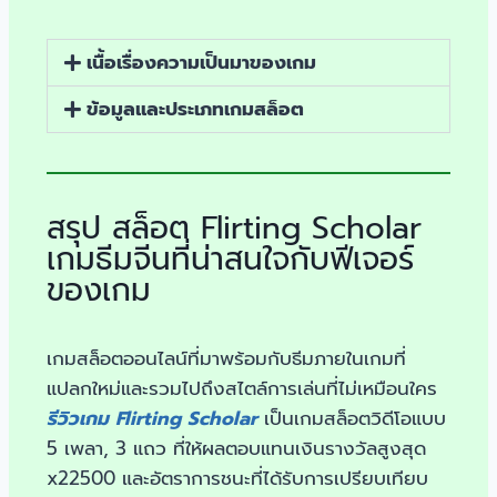
เนื้อเรื่องความเป็นมาของเกม
ข้อมูลและประเภทเกมสล็อต
สรุป สล็อต Flirting Scholar
เกมธีมจีนที่น่าสนใจกับฟีเจอร์
ของเกม
เกมสล็อตออนไลน์ที่มาพร้อมกับธีมภายในเกมที่
แปลกใหม่และรวมไปถึงสไตล์การเล่นที่ไม่เหมือนใคร
รีวิวเกม Flirting Scholar
เป็นเกมสล็อตวิดีโอแบบ
5 เพลา, 3 แถว ที่ให้ผลตอบแทนเงินรางวัลสูงสุด
x22500 และอัตราการชนะที่ได้รับการเปรียบเทียบ