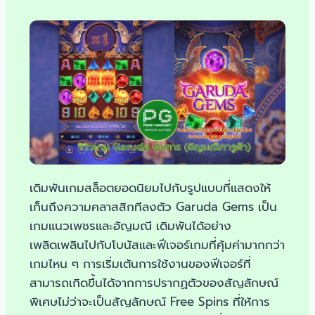
เดิมพันเกมสล็อตยอดนิยมไปกับรูปแบบที่แสดงให้
เก็นถึงความคลาสสิกทีลงตัว Garuda Gems เป็น
เกมแนวเพชรและอัญมณี เดิมพันได้อย่าง
เพลิดเพลินไปกับโบนัสและฟีเจอร์เกมที่คุ้มค่ามากกว่า
เกมไหน ๆ การเริ่มเต้นการใช้งานของฟีเจอร์ที่
สามารถเกิดขึ้นได้จากการปรากฏตัวของสัญลักษณ์
พิเศษไม่ว่าจะเป็นสัญลักษณ์ Free Spins ที่ให้การ