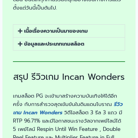
ตั้งแต่วันนี้เป็นต้นไป.
เนื้อเรื่องความเป็นมาของเกม
ข้อมูลและประเภทเกมสล็อต
สรุป รีวิวเกม Incan Wonders
เกมสล็อต PG จะเข้ามาสร้างความบันเทิงให้ได้อีก
ครั้ง กับการสำรวจสุดเข้มข้นในดินแดนโบราณ
รีวิว
เกม Incan Wonders
วิดีโอสล็อต 3 รีล 3 แถว มี
RTP 96.71% และมีโอกาสชนะรางวัลจากเพย์ไลน์ได้
5 เพย์ไลน์ Respin Until Win Feature , Double
Reel Feature และ Multiplier Feature in Full