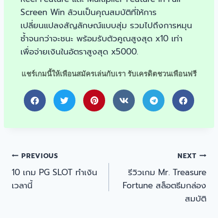
Screen Win ล้วนเป็นคุณสมบัติที่ให้การ
เปลี่ยนแปลงสัญลักษณ์แบบสุ่ม รวมไปถึงการหมุน
ซ้ำจนกว่าจะชนะ พร้อมรับตัวคูณสูงสุด x10 เท่า
เพื่อจ่ายเงินในอัตราสูงสุด x5000.
แชร์เกมนี้ให้เพือนสมัครเล่นกับเรา รับเครดิตชวนเพือนฟรี
PREVIOUS
NEXT
10 เกม PG SLOT ทำเงิน
รีวิวเกม Mr. Treasure
เวลานี้
Fortune สล็อตธีมกล่อง
สมบัติ