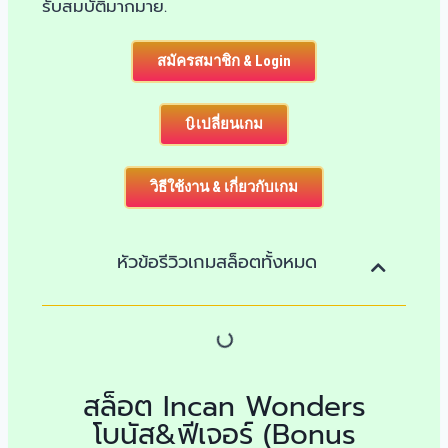
รับสมบัติมากมาย.
สมัครสมาชิก & Login
🔃เปลี่ยนเกม
วิธีใช้งาน & เกี่ยวกับเกม
หัวข้อรีวิวเกมสล็อตทั้งหมด
สล็อต Incan Wonders
โบนัส&ฟีเจอร์ (Bonus